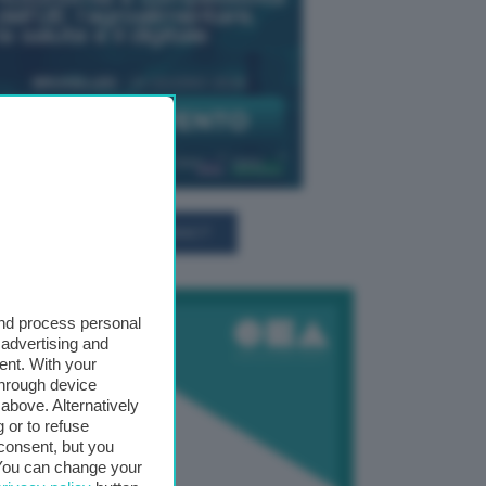
TUTTI GLI EVENTI CONNACT
and process personal
 advertising and
ent. With your
through device
above. Alternatively
 or to refuse
consent, but you
. You can change your