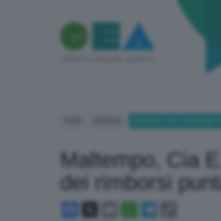
HOME
CRONACA
MALTEMPO, CIA E. ROMAGNA: S
Maltempo, Cia E
dei rimborsi punt
Facebook
X
Email
WhatsApp
Telegram
Copy