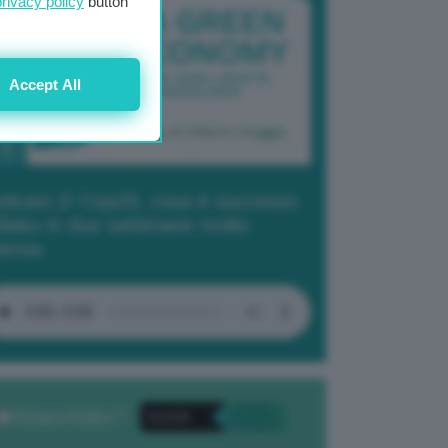
privacy policy
button
Accept All
dcast 2/ Cop29, cosa è successo
Baku in due settimane molto
tense
Privacy Policy
. *