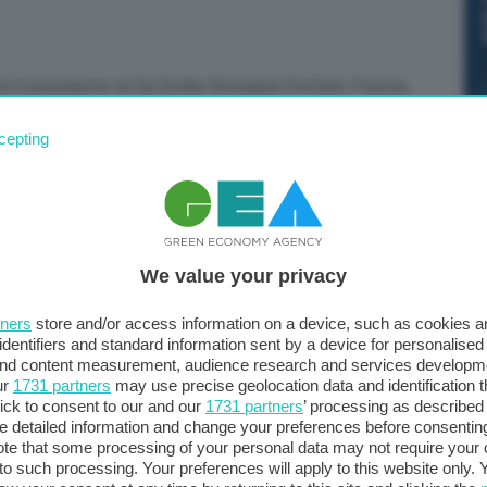
sì il presidente di Cia Emilia-Romagna Stefano Francia,
ha colpito la sua regione. “Alle associazioni di categoria
cepting
iunge in un colloquio con Repubblica. “Al massimo viene
Confagricoltura Bologna, Davide Venturi. “E le
le associazioni. Purtroppo ancora una volta il mondo
e”.
We value your privacy
tners
store and/or access information on a device, such as cookies 
identifiers and standard information sent by a device for personalised
 and content measurement, audience research and services developm
ur
1731 partners
may use precise geolocation data and identification 
ick to consent to our and our
1731 partners
’ processing as described 
detailed information and change your preferences before consenting
te that some processing of your personal data may not require your 
t to such processing. Your preferences will apply to this website only