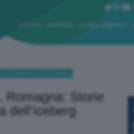
POLITICA
ECONOMIA
CLIMA E AMBIENTE
TORIE DEI RIMBORSI PUNTA DELL’ICEBERG
. Romagna: Storie
a dell’iceberg