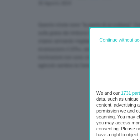
Link
30 Agosto 2024
Queste storie sono “la punta di un iceberg”. Co
sulla grana dei rimborsi legati all’alluvione che 
Continue without ac
stanno arrivando migliaia di segnalazioni”, agg
riconosciuto il 20%», assicura il numero uno di 
motivazioni non sono state fornite nemmeno al
agricolo sembra la Cenerentola di questo Paes
We and our
1731 par
data, such as unique 
content, advertising
permission we and o
scanning. You may cl
you may access more 
consenting. Please no
have a right to objec