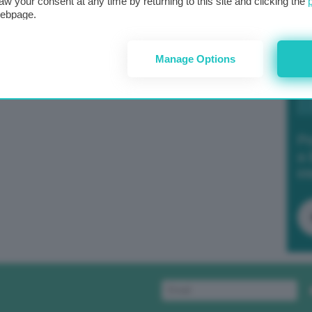
aw your consent at any time by returning to this site and clicking the
webpage.
Manage Options
Po
a 
in