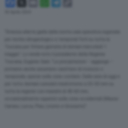
Facebook
X
Email
WhatsApp
Telegram
Copy
Link
30 Aprile 2024
“Emessa allerta gialla dalla nostra sala operativa regionale
per rischio idrogeologico e temporali forti su tutta la
Toscana per l’intera giornata di domani mercoledì 1
maggio”. Lo rende noto il presidente della Regione
Toscana, Eugenio Giani. “Le precipitazioni – aggiunge –
potranno anche assumere carattere di rovescio o
temporale, specie sulle zone costiere. Dalla sera di oggi e
per tutto domani cumulati medi intorno a 20-30 mm su
tutta la regione con massimi di 40-60 mm,
occasionalmente superiori sulle zone occidentali (Massa-
Carrara, Lucca, Pisa, Livorno e Grosseto)”.