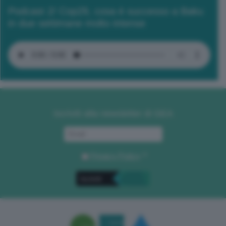
Podcast 2/ Cop29, cosa è successo a Baku
in due settimane molto intense
Iscriviti alla newsletter di GEA
Privacy Policy
. *