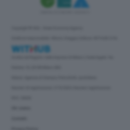
Copyright © GEA - Green Economy Agency
Direttore responsabile: Vittorio Oreggia | Editore: WITHUB S.P.A.
Iscritta nel Registro delle Imprese di Milano | Sede legale: Via
Rubens 19, 20158 Milano (MI)
Natura: Agenzia di Stampa | Periodicità: quotidiana
Numero di registrazione: 2172/2022 | Numero registrazione
ROC: 30628
Chi siamo
Contatti
Privacy Policy