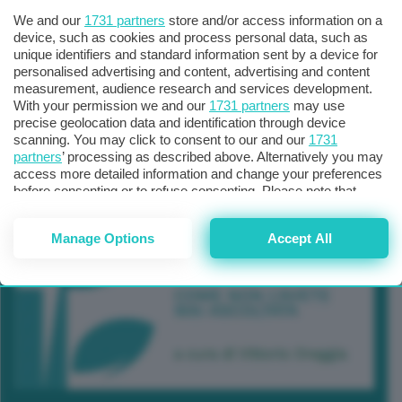
We and our
1731 partners
store and/or access information on a
device, such as cookies and process personal data, such as
unique identifiers and standard information sent by a device for
personalised advertising and content, advertising and content
measurement, audience research and services development.
With your permission we and our
1731 partners
may use
precise geolocation data and identification through device
scanning. You may click to consent to our and our
1731
partners
’ processing as described above. Alternatively you may
access more detailed information and change your preferences
before consenting or to refuse consenting. Please note that
some processing of your personal data may not require your
consent, but you have a right to object to such processing. Your
Manage Options
Accept All
preferences will apply to this website only. You can change
your preferences or withdraw your consent at any time by
returning to this site and clicking the
privacy policy
button at the
bottom of the webpage.