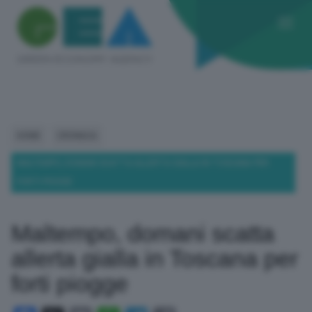
HOME
CRONACA
MALTEMPO, DOMANI SCATTA ALLERTA GIALLA IN TOSCANA PER
FORTI PIOGGE
Maltempo, domani scatta
allerta gialla in Toscana per
forti piogge