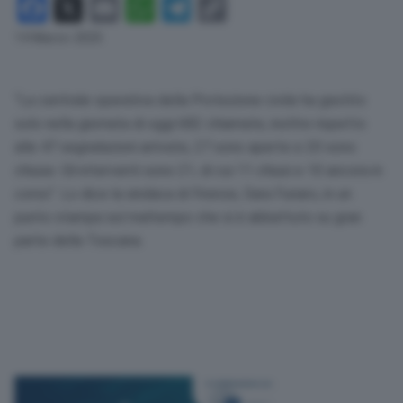
Facebook
X
Email
WhatsApp
Telegram
Copy
Link
14 Marzo 2025
“La centrale operativa della Protezione civile ha gestito
solo nella giornata di oggi 682 chiamate, inoltre rispetto
alle 47 segnalazioni arrivate, 27 sono aperte e 20 sono
chiuse. Gli interventi sono 21, di cui 11 chiusi e 10 ancora in
corso”. Lo dice la sindaca di Firenze, Sara Funaro, in un
punto stampa sul maltempo che si è abbattuto su gran
parte della Toscana.