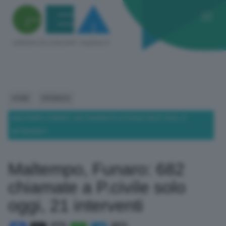
HOME
CRONACA
MALTEMPO, FUNARO: 682 CHIAMATE A P.CIVILE SOLO OGGI, 21
INTERVENTI
Maltempo, Funaro: 682
chiamate a P.civile solo
oggi, 21 interventi