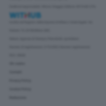
Direttore responsabile: Vittorio Oreggia | Editore: WITHUB S.P.A.
Iscritta nel Registro delle Imprese di Milano | Sede legale: Via
Rubens 19, 20158 Milano (MI)
Natura: Agenzia di Stampa | Periodicità: quotidiana
Numero di registrazione: 2172/2022 | Numero registrazione
ROC: 30628
Chi siamo
Contatti
Privacy Policy
Cookie Policy
Redazione