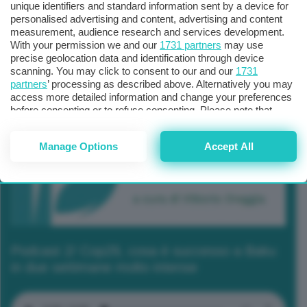
unique identifiers and standard information sent by a device for
personalised advertising and content, advertising and content
measurement, audience research and services development.
With your permission we and our
1731 partners
may use
precise geolocation data and identification through device
scanning. You may click to consent to our and our
1731
partners
’ processing as described above. Alternatively you may
access more detailed information and change your preferences
before consenting or to refuse consenting. Please note that
some processing of your personal data may not require your
consent, but you have a right to object to such processing. Your
Manage Options
Accept All
preferences will apply to this website only. You can change
your preferences or withdraw your consent at any time by
returning to this site and clicking the
privacy policy
button at the
bottom of the webpage.
Podcast 2/ Cop29, cosa è successo a Baku
in due settimane molto intense