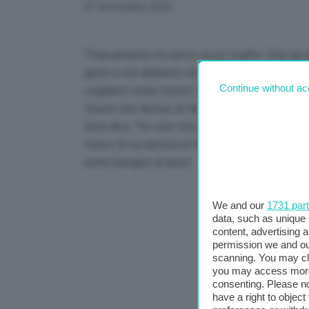
Link
01 Settembre 2023
“Francamente mi sento un po’ tradito. Fino ad
giorni e non abbiamo visto neanche un centesi
Continue without ac
vogliamo veder morire i nostri terreni”. Così Fa
l’uomo che decise di fare allagare i suoi campi p
Sera dice: “Ho solo fatto quel che era giusto 
l’unico di cui ancora mi fido, per il resto sento
avere bisogno di aiuto”.
We and our
1731 par
data, such as unique 
content, advertising
permission we and o
scanning. You may cl
you may access more 
consenting. Please no
have a right to objec