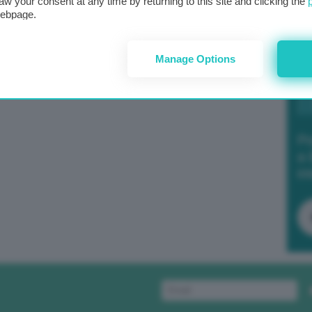
aw your consent at any time by returning to this site and clicking the
webpage.
Manage Options
Po
a 
in