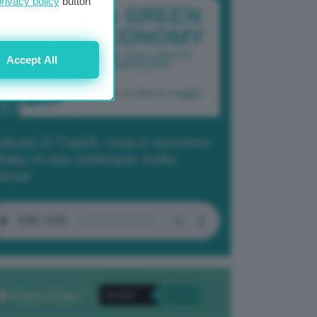
privacy policy
button
Accept All
dcast 2/ Cop29, cosa è successo
Baku in due settimane molto
tense
Privacy Policy
. *