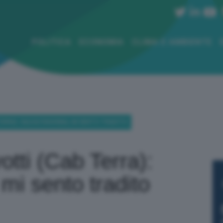
POLITICA
ECONOMIA
CLIMA E AMBIENTE
ERRA): SALVAI RAVENNA, MI SENTO TRADITO
tti (Cab Terra):
mi sento tradito