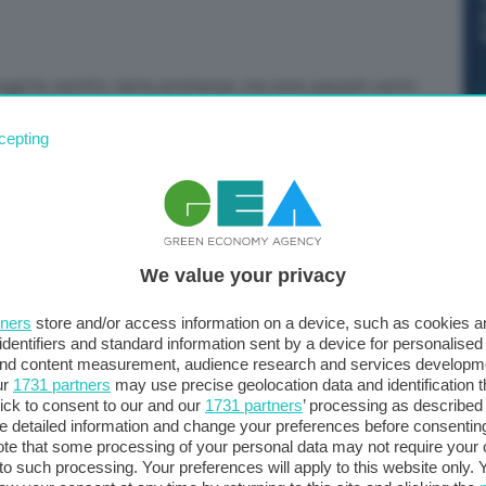
 oggi ho sentito tante promesse, ma sono passati cento
mo. E in più dobbiamo sostenere altre spese se non
cepting
brizio Galavotti, presidente della cooperativa Cab Terra,
er salvare Ravenna. In una intervista a Il Corriere della
in quel momento”. Ma anche: “Mattarella è rimasto
 solo chiacchiere. Faccio appello a lui: ora siamo noi ad
We value your privacy
tners
store and/or access information on a device, such as cookies 
identifiers and standard information sent by a device for personalised
 and content measurement, audience research and services developm
ur
1731 partners
may use precise geolocation data and identification 
ick to consent to our and our
1731 partners
’ processing as described 
detailed information and change your preferences before consenting
te that some processing of your personal data may not require your 
t to such processing. Your preferences will apply to this website only