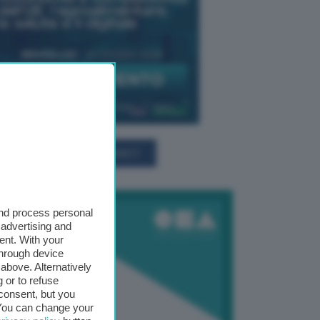
TUTTI GLI EVENTI CONNACT
and process personal
 advertising and
ent. With your
through device
above. Alternatively
 or to refuse
consent, but you
. You can change your