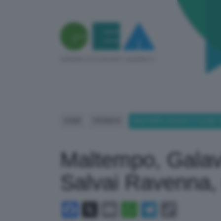
HOME
CRONACA
MALTEMPO, GALAVOTTI (CAB T
Maltempo, Galavo
Salvai Ravenna, 
Facebook
X
Email
WhatsApp
Telegram
Copy