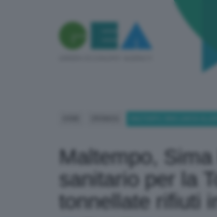
HOME
CRONACA
MALTEMPO, SIMA LANCIA ALLAR
Maltempo, Sima 
sanitario per la
tonnellate rifiuti 