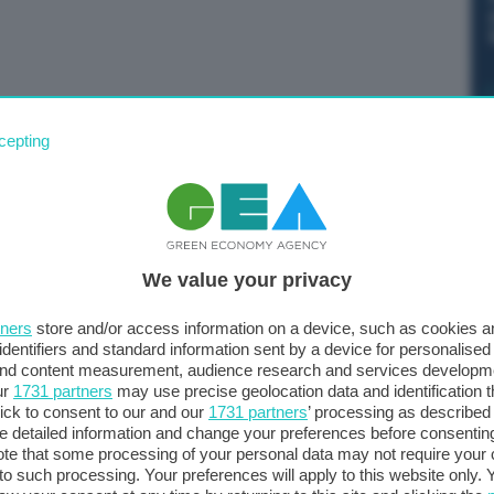
 e che ha riversato oltre 100mila tonnellate di rifiuti in
cepting
no effetti sulla salute dei cittadini non solo diretti, in
ruzione causata dalle inondazioni del territorio, ma
rano nel lungo termine”. Lo affermano gli esperti della
he lanciano l’allarme sui rischi igienico-sanitari e
We value your privacy
tners
store and/or access information on a device, such as cookies 
identifiers and standard information sent by a device for personalised
 and content measurement, audience research and services developm
ur
1731 partners
may use precise geolocation data and identification 
arto, ipotermia, lesioni elettriche e ferite, ma questi
ick to consent to our and our
1731 partners
’ processing as described 
 visibili dell’emergenza – spiega il presidente
detailed information and change your preferences before consenting
nvece monitorabili solo nel lungo periodo: basti pensare
te that some processing of your personal data may not require your 
t to such processing. Your preferences will apply to this website only
dalle inondazioni aumenta il rischio di infezioni