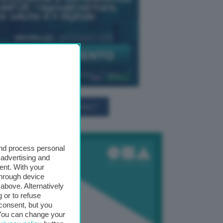
TUTTI GLI EVENTI CONNACT
and process personal
 advertising and
ent. With your
through device
above. Alternatively
 or to refuse
consent, but you
. You can change your