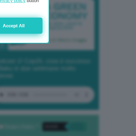
privacy policy
button
Accept All
dcast 2/ Cop29, cosa è successo
Baku in due settimane molto
tense
Privacy Policy
. *