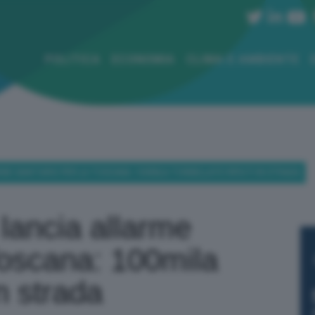
POLITICA
ECONOMIA
CLIMA E AMBIENTE
ME SANITARIO PER LA TOSCANA: 100MILA TONNELLATE RIFIUTI IN STRADA
lancia allarme
 Toscana: 100mila
in strada