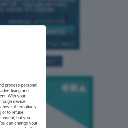
TUTTI GLI EVENTI CONNACT
and process personal
 advertising and
ent. With your
through device
above. Alternatively
 or to refuse
consent, but you
. You can change your