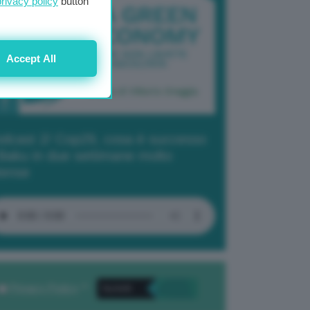
privacy policy
button
Accept All
dcast 2/ Cop29, cosa è successo
Baku in due settimane molto
tense
Privacy Policy
. *