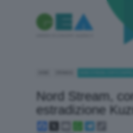
HOME
CRONACA
NORD STREAM, CORTE D’APPEL
Nord Stream, cor
estradizione Kuz