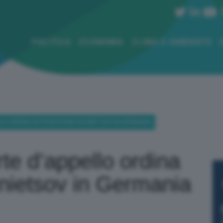
POLITICA
ECONOMIA
CLIMA E AMBIENTE
LO ORDINA ESTRADIZIONE KUZNIETSOV IN GERMANIA
te d’appello ordina
nietsov in Germania