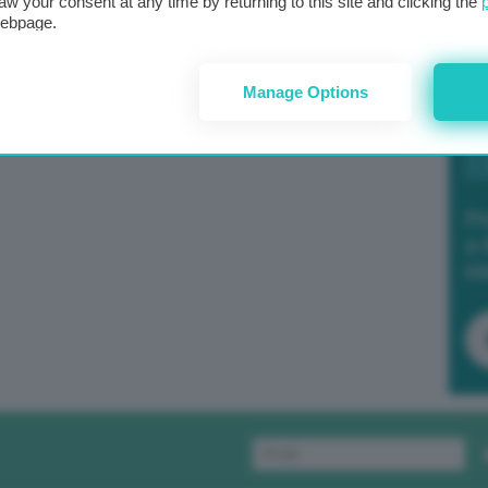
aw your consent at any time by returning to this site and clicking the
webpage.
Manage Options
Po
a 
in