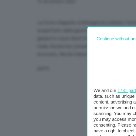
Facebook
X
Email
WhatsApp
Telegram
Copy
16 Settembre 2025
Link
La Corte d’appello di Bologna ha ordinato l’estr
sospettato dalla giustizia tedesca di essere 
gasdotto russo Nord Stream nel Mar Baltico ne
Continue without ac
Italia, Kuznietsov presenterà ricorso alla Corte
avvocato, Nicola Canestrini.
(AFP)
We and our
1731 par
data, such as unique 
content, advertising
permission we and o
scanning. You may cl
you may access more 
consenting. Please no
have a right to objec