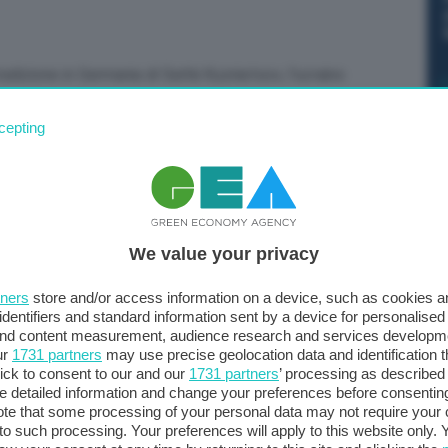
adizione in Germania di Serhii Kuznietsov, l’ucraino
uno dei coordinatori del commando che ha sabotato il
l settembre 2022. Arrestato alla fine di agosto in
cepting
 di cassazione italiana, come ha dichiarato all’AFP il suo
We value your privacy
tners
store and/or access information on a device, such as cookies 
identifiers and standard information sent by a device for personalised
 and content measurement, audience research and services developm
ur
1731 partners
may use precise geolocation data and identification 
ick to consent to our and our
1731 partners
’ processing as described 
detailed information and change your preferences before consenting
te that some processing of your personal data may not require your 
t to such processing. Your preferences will apply to this website only