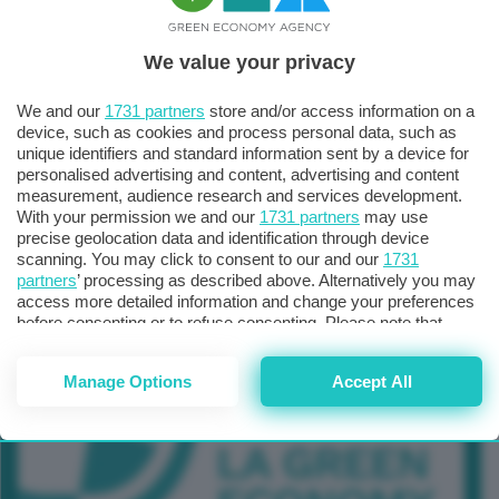
We value your privacy
We and our
1731 partners
store and/or access information on a
device, such as cookies and process personal data, such as
TUTTI GLI EVENTI CONNACT
unique identifiers and standard information sent by a device for
personalised advertising and content, advertising and content
measurement, audience research and services development.
With your permission we and our
1731 partners
may use
precise geolocation data and identification through device
scanning. You may click to consent to our and our
1731
partners
’ processing as described above. Alternatively you may
access more detailed information and change your preferences
before consenting or to refuse consenting. Please note that
some processing of your personal data may not require your
consent, but you have a right to object to such processing. Your
Manage Options
Accept All
preferences will apply to this website only. You can change
your preferences or withdraw your consent at any time by
returning to this site and clicking the
privacy policy
button at the
bottom of the webpage.