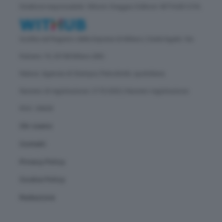
Direttore responsabile: Vittorio Oreggia | Editore: WITHUB S.P.A.
Iscritta nel Registro delle Imprese di Milano | Sede legale: Via
Rubens 19, 20158 Milano (MI)
Natura: Agenzia di Stampa | Periodicità: quotidiana
Numero di registrazione: 2172/2022 | Numero registrazione
ROC: 30628
Chi siamo
Contatti
Privacy Policy
Cookie Policy
Redazione