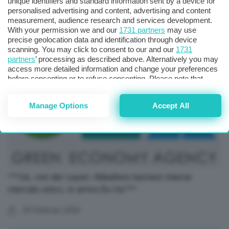
unique identifiers and standard information sent by a device for
Usa, Adp: Nell’ultimo mese creati 12.750 posti lavoro a
personalised advertising and content, advertising and content
measurement, audience research and services development.
settimana
With your permission we and our
1731 partners
may use
precise geolocation data and identification through device
24 Febbraio 2026
scanning. You may click to consent to our and our
1731
partners
’ processing as described above. Alternatively you may
access more detailed information and change your preferences
before consenting or to refuse consenting. Please note that
some processing of your personal data may not require your
consent, but you have a right to object to such processing. Your
Manage Options
Accept All
preferences will apply to this website only. You can change
your preferences or withdraw your consent at any time by
returning to this site and clicking the
privacy policy
button at the
bottom of the webpage.
***Ue, von der Leyen: Abbattere barriere interne
mercato unico, in arrivo Eu Inc***
09 Febbraio 2026