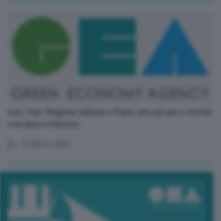
Iran, Fao: Regione indiana e Paesi africani più a rischio
con blocco Hormuz
27 Marzo 2026