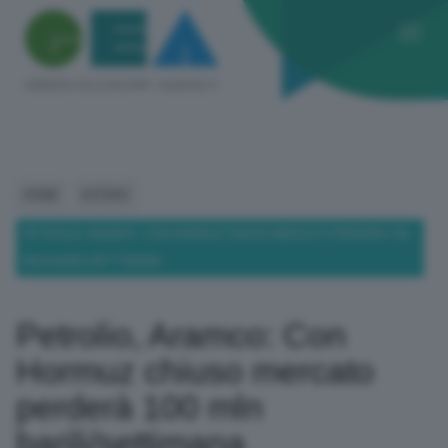
HOME
ESTERO
PETROLIO, ARAMCO: CON HORMUZ CHIUSO MERCATO PERDERÀ 100
MLN BARILI/SETTIMANA
Petrolio, Aramco: Con
Hormuz chiuso mercato
perderà 100 mln
barili/settimana