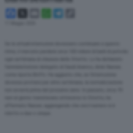
Facebook
X
Email
WhatsApp
Telegram
Copy
Link
11 Maggio 2026
Se le attuali interruzioni dovessero continuare a questo
ritmo, il mercato perderà circa 100 milioni di barili di petrolio
ogni settimana di chiusura dello Stretto. Lo ha dichiarato
l’amministratore delegato di Saudi Aramco, Amin Nasser,
come riporta Bmftv. Ha aggiunto che, se l’interruzione
dovesse protrarsi per altre settimane, la normalizzazione
non avverrà prima del prossimo anno. In passato, circa 70
navi al giorno transitavano attraverso lo Stretto, ha
affermato Nasser, aggiungendo che ora il numero si è
ridotto a due o cinque.