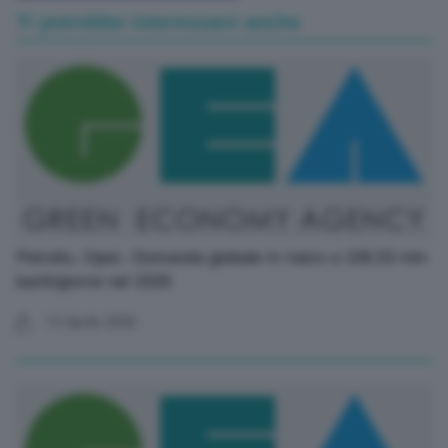
Ti potrebbe interessare anche
Petrolio, Opec: Domanda globale in rialzo a 106,53 mln
barili/giorno nel 2026
13 Aprile 2026