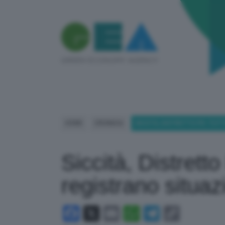
HOME
CRONACA
SICCITÀ, DISTRETTO PO: TUT
Siccità, Distretto
registrano situa
Facebook
X
Email
WhatsApp
Telegram
Copy