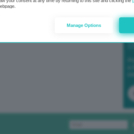
aw your consent at any time by returning to this site and clicking the
webpage.
Manage Options
Po
a 
in