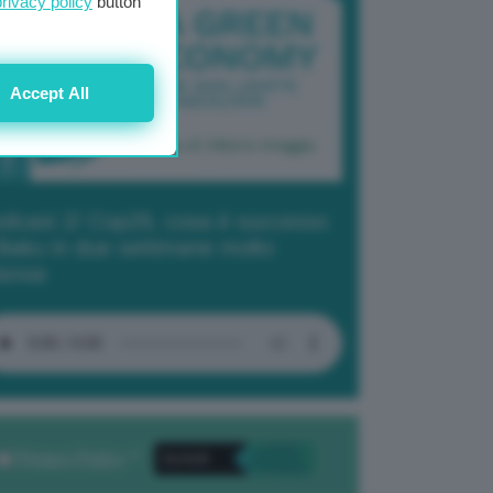
privacy policy
button
Accept All
dcast 2/ Cop29, cosa è successo
Baku in due settimane molto
tense
Privacy Policy
. *