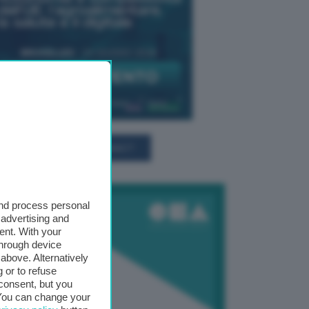
TUTTI GLI EVENTI CONNACT
and process personal
 advertising and
ent. With your
through device
above. Alternatively
 or to refuse
consent, but you
. You can change your