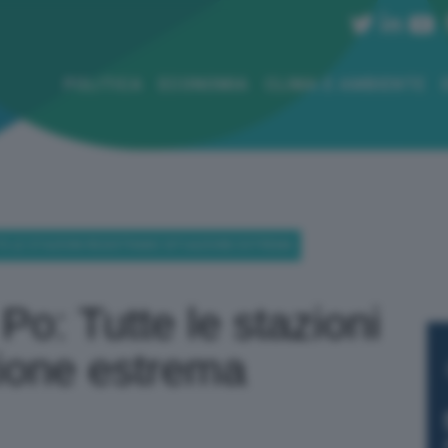
POLITICA
ECONOMIA
CLIMA E AMBIENTE
TE LE STAZIONI REGISTRANO SITUAZIONE ESTREMA
 Po: Tutte le stazioni
zione estrema