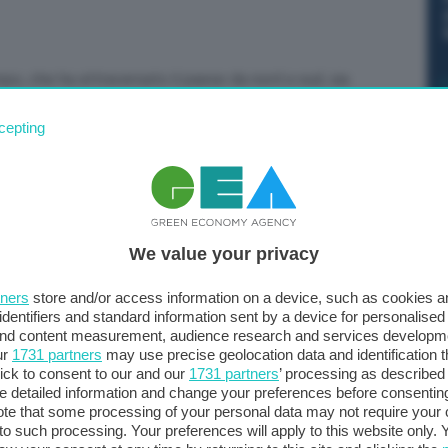
po, che ha attraversato il paese da nord a sud, sia
a padana e precipitazioni nevose sull’arco alpino, lo
cepting
n cambia le sue caratteristiche e conferma il
 Se la scorsa settimana, in occasione della seduta
sservatorio Permanente sugli Utilizzi Idrici aveva
torate, di siccità severa o estrema, a distanza di soli
tori di interesse tutte le stazioni sono in condizione di
We value your privacy
amento nei giorni immediatamente successivi la riunione
ono risultate ora in discesa costante e anche i Grandi
tners
store and/or access information on a device, such as cookies 
cative:; tra questi si evidenzia lo stato attuale di
identifiers and standard information sent by a device for personalised
 and content measurement, audience research and services developm
riempimento è al 37,1% e che, a differenza degli ultimi
ur
1731 partners
may use precise geolocation data and identification 
ossimità dei minimi storici dal 1953. Gli altri: Lago
ick to consent to our and our
1731 partners
’ processing as described 
 d’Iseo 34,3%; Lago d’Idro al 47,5%.
detailed information and change your preferences before consenting
te that some processing of your personal data may not require your 
t to such processing. Your preferences will apply to this website only