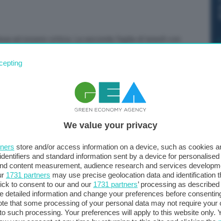
tinua ad essere critica. La seconda faglia di lunedì con
buita per circa cento chilometri nella direzione est-
cepting
re in un’area limitata, uno spostamento di dieci metri”,
l’Istituto nazionale di geofisica e vulcanologia (Ingv).
Aggiunge: “La placca anatolica si muove due centimetri
 in gioco alimentano l’accumulo di energia. Si cerca di
 teorici di trasferimento di stress, ma i risultati non
We value your privacy
dere nel sottosuolo. Certo negli ultimi anni
strumenti come i satelliti le deformazioni dei suoli
tners
store and/or access information on a device, such as cookies 
migliorare la prevenzione mentre la previsione resta
identifiers and standard information sent by a device for personalised
 and content measurement, audience research and services developm
ur
1731 partners
may use precise geolocation data and identification 
ick to consent to our and our
1731 partners
’ processing as described 
detailed information and change your preferences before consenting
te that some processing of your personal data may not require your 
t to such processing. Your preferences will apply to this website only