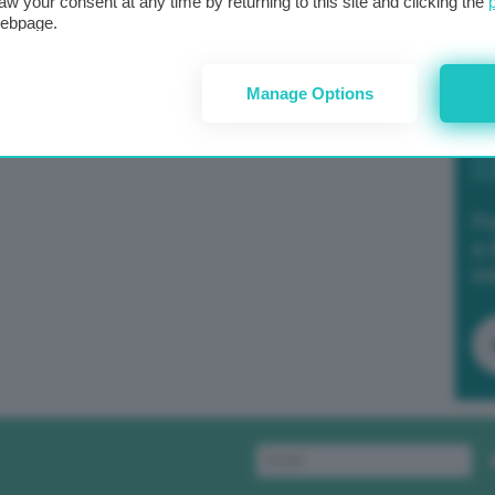
aw your consent at any time by returning to this site and clicking the
webpage.
Manage Options
Po
a 
in