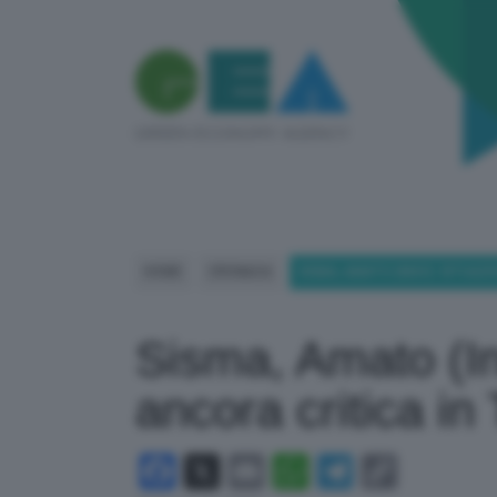
HOME
CRONACA
SISMA, AMATO (INGV): SITUAZI
Sisma, Amato (In
ancora critica in 
Facebook
X
Email
WhatsApp
Telegram
Copy