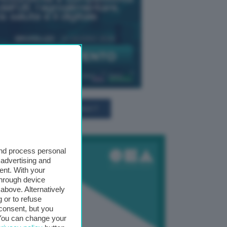
TUTTI GLI EVENTI CONNACT
and process personal
 advertising and
ent. With your
through device
above. Alternatively
 or to refuse
consent, but you
. You can change your