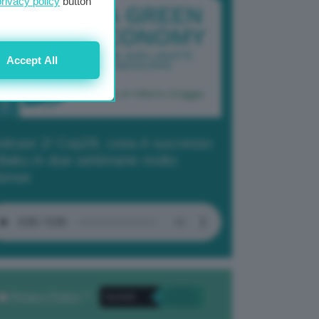
privacy policy
button
Accept All
dcast 2/ Cop29, cosa è successo
Baku in due settimane molto
tense
Privacy Policy
. *