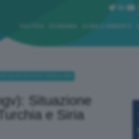
POLITICA
ECONOMIA
CLIMA E AMBIENTE
ONE ANCORA CRITICA IN TURCHIA E SIRIA
gv): Situazione
Turchia e Siria