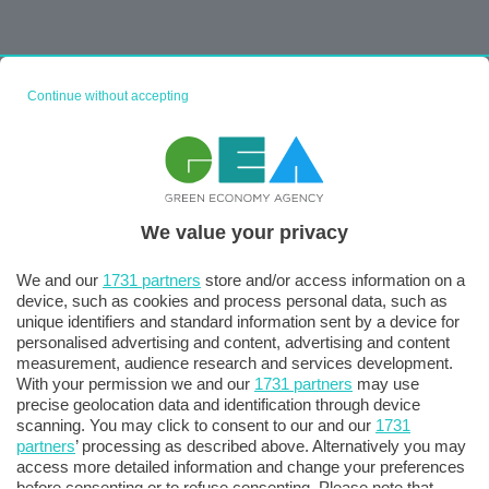
Continue without accepting
We value your privacy
We and our
1731 partners
store and/or access information on a
device, such as cookies and process personal data, such as
unique identifiers and standard information sent by a device for
personalised advertising and content, advertising and content
measurement, audience research and services development.
With your permission we and our
1731 partners
may use
precise geolocation data and identification through device
scanning. You may click to consent to our and our
1731
partners
’ processing as described above. Alternatively you may
access more detailed information and change your preferences
TUTTI GLI EVENTI CONNACT
before consenting or to refuse consenting. Please note that