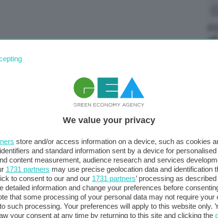
FO
al
no
cepting
We value your privacy
tners
store and/or access information on a device, such as cookies 
identifiers and standard information sent by a device for personalised
 and content measurement, audience research and services developm
ur
1731 partners
may use precise geolocation data and identification 
ick to consent to our and our
1731 partners
’ processing as described 
Ci
detailed information and change your preferences before consenting
in
te that some processing of your personal data may not require your 
t to such processing. Your preferences will apply to this website only
66
aw your consent at any time by returning to this site and clicking the