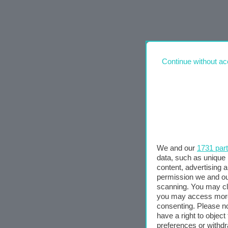
Continue without ac
We and our
1731 par
data, such as unique 
content, advertising
permission we and o
scanning. You may cl
you may access more 
consenting. Please no
have a right to objec
preferences or withdr