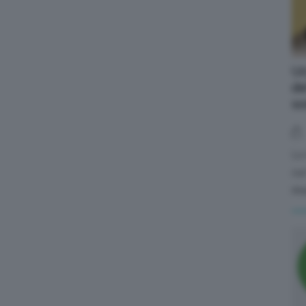
Uc
de
s
Lo
cu
rin