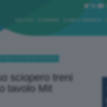
POLITICA
ECONOMIA
CLIMA E AMBIENTE
O TRENI 11/6 DI 8 ORE DOPO TAVOLO MIT
o sciopero treni
o tavolo Mit