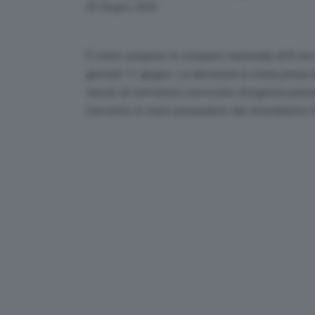
Link
09 Giugno 2026
È stato sospeso lo sciopero nazionale di 8 ore 
giovedì 11 giugno. La decisione è stata presa d
tavolo di trattativa convocato d’urgenza presso
L’incontro è stato presieduto dal viceministro 