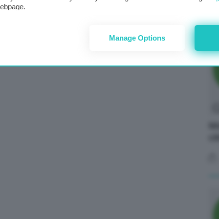
webpage.
Manage Options
Mo
ci