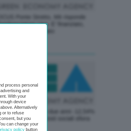
CUS Ponte Stretto, Mit risponde
l’ambasciatore Usa: E’ finanziato,
n servono fondi Nato
03 Settembre 2025
and process personal
 advertising and
ent. With your
through device
above. Alternatively
ttà 30, Bologna: In due anni -12,54%
 or to refuse
cidenti, risparmio costi sociali sfiora
consent, but you
. You can change your
 mln
privacy policy
button