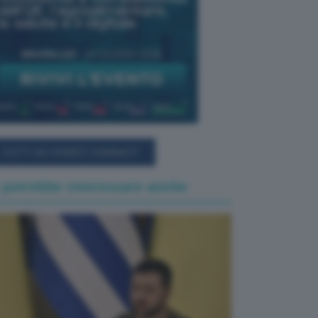
TUTTI GLI EVENTI CONNACT
 potrebbe interessare anche