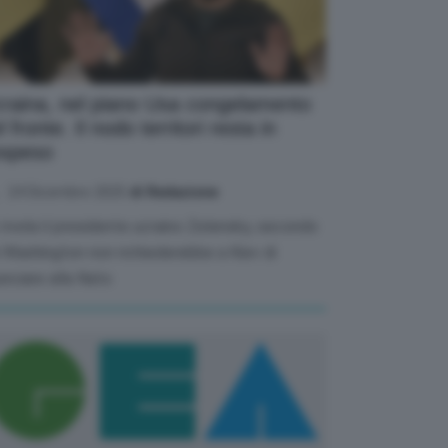
raina, nel piano Usa congelamento
l fronte. Il nodo territori resta in
ospeso
24 Dicembre 2025
di Redazione
 rivela il presidente ucraino Zelensky, secondo
i Washington non richiederebbe a Kiev di
unciare alla Nato