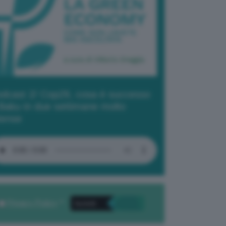
dcast 2/ Cop29, cosa è successo
Baku in due settimane molto
tense
Privacy Policy
. *