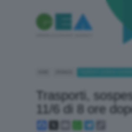
HOME
CRONACA
TRASPORTI, SOSPESO SCIOPER
Trasporti, sospes
11/6 di 8 ore dop
Facebook
X
Email
WhatsApp
Telegram
Copy