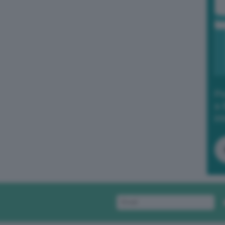
Po
a 
in