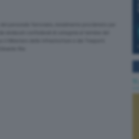
del personale ferroviario, inizialmente proclamato per
ai sindacati confederali di categoria al termine del
 il Ministero delle Infrastrutture e dei Trasporti.
Edoardo Rixi.
Ti