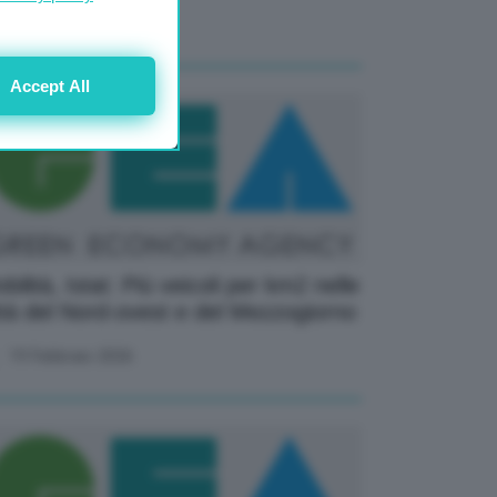
21 Gennaio 2026
Accept All
bilità, Istat: Più veicoli per km2 nelle
ttà del Nord-ovest e del Mezzogiorno
19 Febbraio 2026