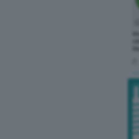
Mo
ci
Me