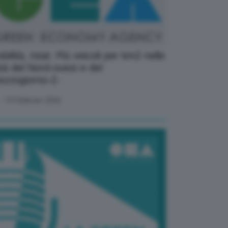
bilità, Istat: Più veicoli per km2 nelle
ttà del Nord-ovest e del
zzogiorno-2-
19 Febbraio 2026