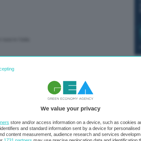
ussi in Italia.
cepting
CTI) ha individuato ieri sera, su un canale Telegram
lnet, un post di call-to-action ufficiale contro la
We value your privacy
otizie sulle operazioni di cyber warfare delle fazioni che
tners
store and/or access information on a device, such as cookies 
identifiers and standard information sent by a device for personalised
iti web di informazione nazionali.
 and content measurement, audience research and services developm
ur
1731 partners
may use precise geolocation data and identification 