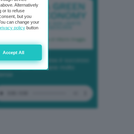
above. Alternatively
 or to refuse
consent, but you
. You can change your
privacy policy
button
Accept All
dcast 2/ Cop29, cosa è successo
Baku in due settimane molto
tense