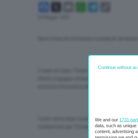
Facebook
X
Email
WhatsApp
Telegram
Copy
Link
20 Maggio 2022
Nuovi attacchi informatici rivendicati da hacker r
Continue without ac
Il team di Cyber Threat Intelligence di Yarix (Y
riferito al gruppo di hack-tivismo pro-Russia Kil
struttura informativa della rete italiana.
Il post arriva dopo la pubblicazione di alcune n
We and our
1731 par
data, such as unique 
combattono per l’Ucraina e la Russia su alcuni s
content, advertising
permission we and o