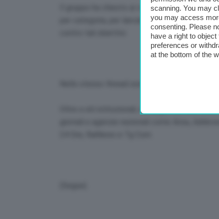
Il gruppo ha chiesto ai volontari di preparare un 
scanning. You may cl
you may access more 
per categoria, per lanciare una massiccia cam
consenting. Please no
contro tali obiettivi.
have a right to objec
preferences or withdr
at the bottom of the 
Nello stesso thread sono stati resi noti i poss
Oltre a siti istituzionali, un target sembra esse
giornali e agenzie nazionali come Ansa, Adnkron
24 Ore, RaiNews e Tg Com.
(Segue).