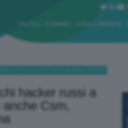
POLITICA
ECONOMIA
CLIMA E AMBIENTE
USSI A SITI ITALIANI: COLPITI ANCHE CSM, DOGANE, FARNESINA
chi hacker russi a
piti anche Csm,
na