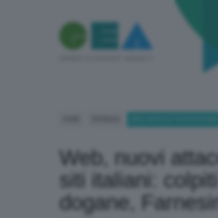
HOME
CRONACA
WEB, NUOVI ATTACCHI HACKER R
Web, nuovi attac
siti italiani: col
dogane, Farnesi