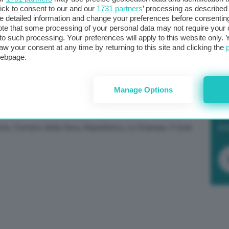
elenco di obiettivi idonei in termini di siti web, suddivisi
ick to consent to our and our
1731 partners
’ processing as described 
detailed information and change your preferences before consenting
pagna di attacchi DDoS della durata di almeno 48 ore
te that some processing of your personal data may not require your 
t to such processing. Your preferences will apply to this website only
aw your consent at any time by returning to this site and clicking the
webpage.
ibili target della campagna, raggruppati per categoria.
Manage Options
Po
a 
re la rete dell’informazione: spicca infatti il nome di
in
os, Corriere della Sera, Repubblica, La Stampa, Il Sole