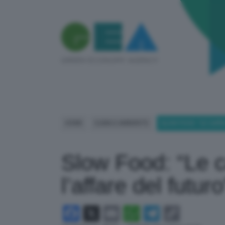
HOME
CLIMA E AMBIENTE
SLOW FOOD: “LE CARN
Slow Food: “Le c
l’affare del futuro