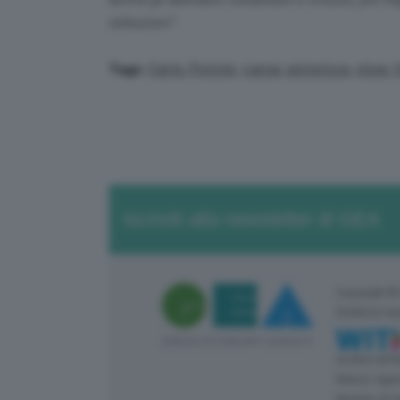
istituzioni”
.
Carlo Petrini
,
carne sintetica
,
slow 
Tags:
Iscriviti alla newsletter di GEA
Copyright ©
Direttore re
Iscritta nel
Natura: Agen
Numero di r