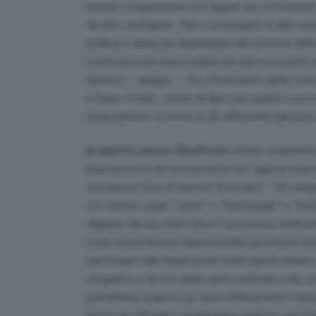
essere compensata con legumi da coltivazioni c
da altri continenti.
“Non c’è bisogno di altri sos
solleva il tema dei finanziatori del settore dell
multinazionali responsabili dei danni prodotti 
decenni
– spiega. –
Tra i finanziatori della ric
e Tyson Foods. Come evitare che questo nuovo 
corporations? A breve la UE affronterà decision
In questo senso SlowFood
chiede trasparenz
disposizione dei consumatori per sapere cosa m
consentire l’uso di termini fuorvianti”
.
“Se vengo
con termini quali “carne” o “hamburger” o “bist
Nappini. Già nel 2020 Slow Food aveva realizzato
studi scientifici per approfondire gli effetti d
particolare alle implicazioni sulla salute umana
sbrigativo a favore della carne coltivata e dei so
potrebbero colpire non solo l’allevamento indus
anche gli allevatori sostenibili e virtuosi, più f