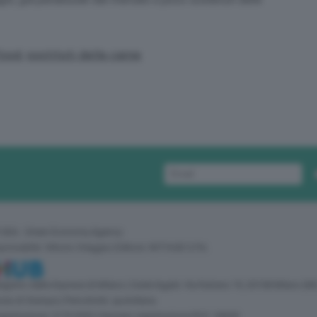
food
,
sostituti della carne
 GEA - Green Economy Agency
sponsabile: Vittorio Oreggia | Editore: WITHUB S.P.A.
 Registro delle Imprese di Milano | Sede legale: Via Rubens 19, 20158 Milano (MI
zia di Stampa | Periodicità: quotidiana
egistrazione: 2172/2022 | Numero registrazione ROC: 30628