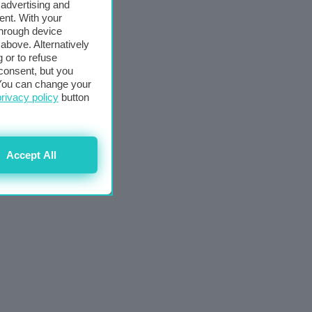
 advertising and
ent. With your
through device
above. Alternatively
 or to refuse
consent, but you
. You can change your
privacy policy
button
Accept All