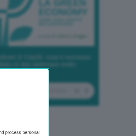
dcast 2/ Cop29, cosa è successo
Baku in due settimane molto
tense
and process personal