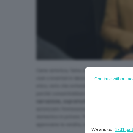
Carne sintetica, farina di grilli e larve. Second
cioè o inventati in laboratorio o a base di insett
Continue without ac
etico, visto che eviterebbero la macellazione d
perché consentirebbero di fare a meno degli a
narrazione, soprattutto negli Stati Uniti
. E
autorizzato l’immissione nel mercato europeo di 
domestico in polvere. Per quanto riguarda la ca
approvarne la vendita, a patto che si rispettino 
We and our
1731 par