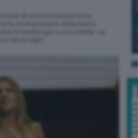
 a base di carne coltivata sono
anti, aromatizzanti, addensanti,
forma di hamburger o crocchetta. La
i e lieviti Ogm”
TU