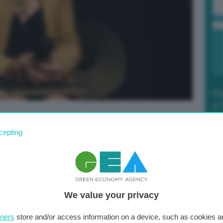
Po
a 
in
o chi sta sperimentando i cosiddetti ‘novel food’, quelli
i, sono il cibo del futuro. E lo sarebbero per il suo valore
cepting
i animali, nel caso della carne, ma anche ambientale,
llevamenti.
Etica e ambiente ne accompagnano la
 ora anche in Europa: la Commissione Ue ha infatti
vermi della farina e dell’uso alimentare del grillo
We value your privacy
rne sintetica, la direzione sembrerebbe quella di
gli standard nutrizionali.
tners
store and/or access information on a device, such as cookies 