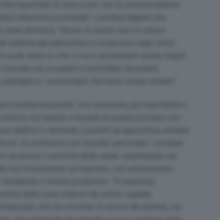
he rispettano la terra e non con la soia proveniente
tituti altamente processati”
, continua Nappini che
a carne sintetica.
“Alcuni di questi sono le stesse
dal sistema agroalimentare e zootecnico negli ultimi
erca sulla carne in vitro ci sono ad esempio anche Cargill
mercato sia occupato e controllato da potenti
i analoghe e i consumatori dovranno essere tutelati”
.
a in etichetta perché
“è lo strumento più importante a
ettono nel carrello e fa parte di questo principio non
no definiti in etichetta i prodotti da agricoltura cellulare
ecca”, la confusione sul mercato sarà totale”
, continua
 la ricerca ‘I sostituti della carne’, esaminando vari
ella loro introduzione sul mercato, con un’attenzione
, l’ambiente, il mondo produttivo.
“Il marketing
stituti della carne ottenuti da cellule vegetali,
trializzato che sta minando le risorse del pianeta, ma
ragili, già penalizzati dal mercato e poco sostenuti delle