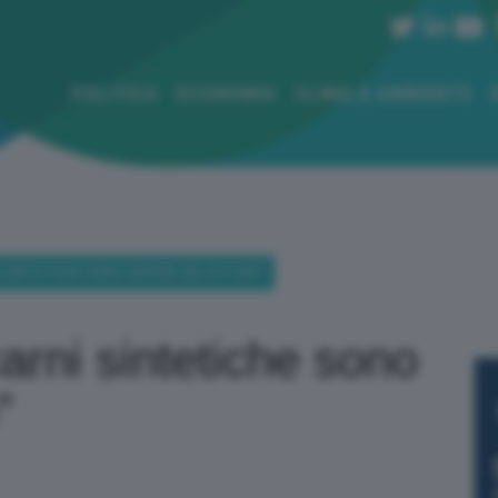
POLITICA
ECONOMIA
CLIMA E AMBIENTE
I SINTETICHE SONO L’AFFARE DEL FUTURO”
arni sintetiche sono
”