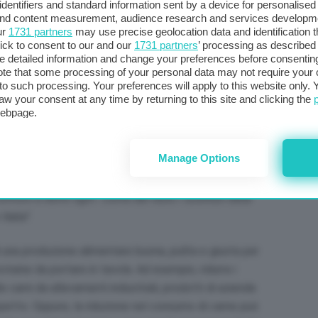
identifiers and standard information sent by a device for personalised
ro per un bel po’ di gruppi finanziari e multinazionali. Il
 and content measurement, audience research and services developm
commodity, una merce di scambio sui grandi mercati
ur
1731 partners
may use precise geolocation data and identification 
ick to consent to our and our
1731 partners
’ processing as described 
 di una deriva tecnologica che lo priva di qualunque
detailed information and change your preferences before consenting
 e con le comunità che ci vivono, con i loro saperi e
te that some processing of your personal data may not require your 
t to such processing. Your preferences will apply to this website only
ella foto)
, presidente di
Slow Food Italia
. Per
aw your consent at any time by returning to this site and clicking the
 sotto il profilo ambientale l’impatto della carne
webpage.
 dei grandi consumi energetici dei bioreattori necessari
non sufficientemente rilevato,
– spiega Nappini –
è
Manage Options
erprocessati, contengono coloranti, aromatizzanti,
ma di hamburger o crocchetta, per dare consistenza e
ormoni e lieviti ogm. Come del resto i sostituti della
Italia”
.
i una produzione alimentare buona, pulita e giusta per
oteine da portare in tavola. Ad esempio, ridurre i
le carni da allevamenti industriali, prodotti di aziende
ispetto. Oppure, la riduzione nel consumo di carne può