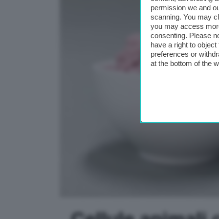
permission we and o
scanning. You may cl
you may access more 
consenting. Please no
have a right to objec
preferences or withdr
at the bottom of the 