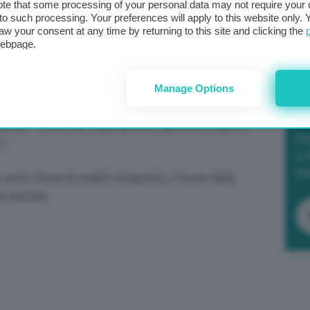
te that some processing of your personal data may not require your 
tabilizzate nelle fatture emesse per i consumi stimati o
t to such processing. Your preferences will apply to this website only
 2023
.
aw your consent at any time by returning to this site and clicking the
webpage.
 IVA anche in relazione alle forniture di servizi di
 energia termica prodotta con gas metano in
Manage Options
Cuchel
– è previsto l’azzeramento delle altre aliquote
Po
”.
a 
in
, sotto forma di credito d’imposta, a favore delle
s naturale.