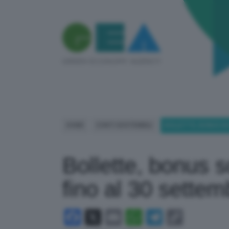
HOME
CONTI SOSTENIBILI
BOLLETTE, BONUS SO
Bollette, bonus 
fino al 30 sette
Facebook
X
Email
WhatsApp
Telegram
Copy