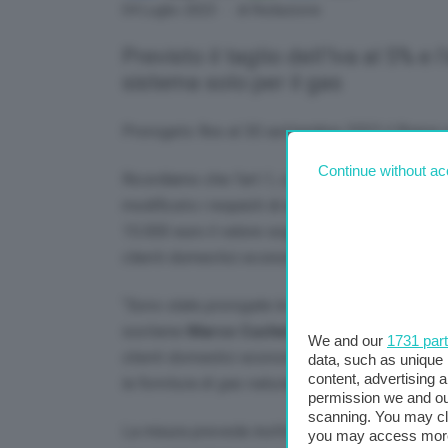
Link
04 Luglio 2023
- di Redazione
Previsto il taglio dell’Iva al 5% e
sistema solo per il gas
Prorogato fino al
30 settembre 2023
il Bonus 
Continue without ac
Ricordiamo che l’art.1, commi da 17 a 19, della
modificato i requisiti di accesso nel settore e
15.000 euro il valore soglia dell’ISEE per acce
clienti domestici economicamente svantaggiat
“
Sono state prorogate le agevolazioni relative alle
sostiene
Marco Cuchel
, presidente dell’Asso
We and our
1731 par
clienti domestici economicamente svantaggiati 
data, such as unique 
content, advertising
la fornitura di gas naturale deve essere rideterm
permission we and o
scanning. You may cl
La misura prevede inoltre la riduzione dell’ali
you may access more 