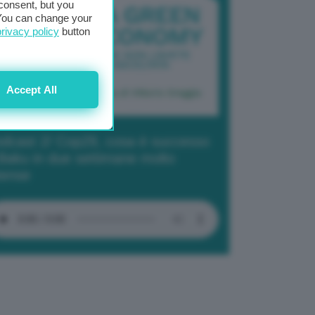
consent, but you
. You can change your
privacy policy
button
Accept All
dcast 2/ Cop29, cosa è successo
Baku in due settimane molto
tense