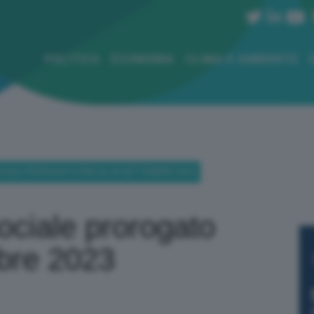
POLITICA
ECONOMIA
CLIMA E AMBIENTE
CIALE PROROGATO FINO AL 30 SETTEMBRE 2023
sociale prorogato
mbre 2023