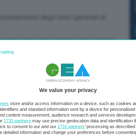
 l’azzeramento degli oneri generali di
sociale per aiutare i meno abbienti a pagare le bollette.
cepting
 legge n. 197 del 2022 (legge di bilancio 2023) ha
lettrico e in quello del gas aumentando da 12.000 a
dere alle agevolazioni per l’anno 2023 con riferimento ai
i.
We value your privacy
 tariffe per la fornitura di energia elettrica –
ciazione Nazionale Commercialisti –
riconosciute ai
tners
store and/or access information on a device, such as cookies 
o in gravi condizioni di salute e la compensazione per
identifiers and standard information sent by a device for personalised
 and content measurement, audience research and services developm
inata dall’Arera”.
ur
1731 partners
may use precise geolocation data and identification 
ick to consent to our and our
1731 partners
’ processing as described 
quota IVA al 5% alle somministrazioni di gas metano usato
detailed information and change your preferences before consenting