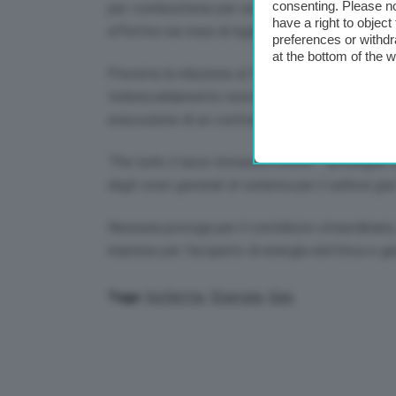
consenting. Please no
per combustione per usi civili e industriali con
have a right to objec
effettivi nei mesi
di luglio
, agosto e
settembre
preferences or withdr
at the bottom of the 
Prevista la riduzione al 5 per cento dell’aliquota
teleriscaldamento nonché somministrazioni di
esecuzione di un contratto servizio energia.
“Per tutto il terzo trimestre inoltre –
prosegue 
degli oneri generali di sistema per il settore gas
Nessuna proroga per il contributo straordinario
imprese per l’acquisto di energia elettrica e ga
bollette
,
Energia
,
Gas
Tags: