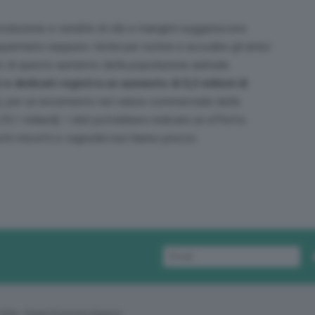
roduzione e vendite di cibi e mangimi suggeriscono
parmiato neppure i listini per nutrire e accudire gli amici
uito di questo aumento della popolazione animale
i e dedicati registra un aumento di 0,3 milioni di
e), per un incremento nel valore commerciale delle
a 29,1 miliardi). I dati potrebbero indicare un effetto
stri micetti e cagnolini non hanno prezzo.
 GEA - Green Economy Agency