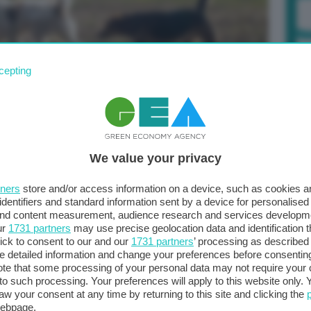
cepting
oro,
cani e gatti, gli amici a quattro zampe sempre
Po
o voglia della loro compagnia e della loro presenza.
a 
We value your privacy
membri della famiglia.
In un solo anno, tra il 2021 e il
in
 a quattro zampe aumenta di circa 26 milioni di
tners
store and/or access information on a device, such as cookies 
identifiers and standard information sent by a device for personalised
one, risultando la specie prediletta. Il loro numero passa
 and content measurement, audience research and services developm
ioni). Ma dopo ‘micio’ è ‘fido’ a riempire case e vite di
ur
1731 partners
may use precise geolocation data and identification 
a tra le mura domestiche è cresciuta da 92 milioni
ick to consent to our and our
1731 partners
’ processing as described 
detailed information and change your preferences before consenting
te that some processing of your personal data may not require your 
t to such processing. Your preferences will apply to this website only
aw your consent at any time by returning to this site and clicking the
iaf, la federazione europea dei produttori di cibo
webpage.