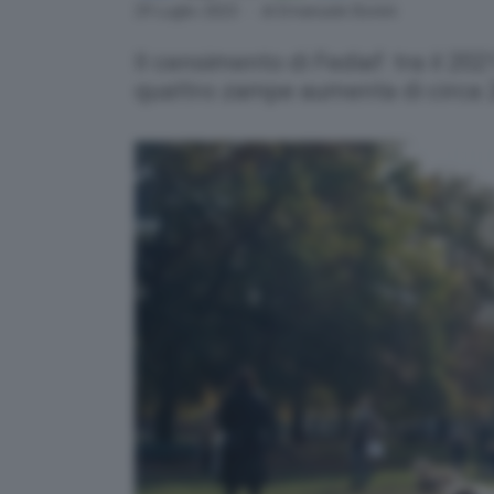
Link
29 Luglio 2023
- di Emanuele Bonini
Il censimento di Fediaf: tra il 202
quattro zampe aumenta di circa 2