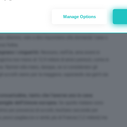
stinzione con l’area comunitaria. Senza contare Regno
ina, nell’Ue alla fine del 2022 si contano 77,9 milioni di
 non fare eccezione rispetto alle scelte generali. Già,
Manage Options
ttari’ quando si tratta di scegliere il migliore amico
ci sono 10.228.000 di gatti domestici, contro gli
sici dilemmi, vale a dire rispondere alla domanda ‘cane o
za felina.
degnano i cinguettii.
Nessuno, nell’Ue, ama avere in
registra non meno di 12,9 milioni di amici pennuti, come in
ea. Numeri alla mano, dunque, se si considerano gli
gli uccelli vanno per la maggiore, superando sia gatti sia
onsuetudine, tanto che l’averne uno in casa
amiglie dell’Unione europea.
Se quelle italiane sono
prime per presenza di uccelli, risultano seconde per
i, pesci pagliaccio e simili, più di Francia (1,2 milioni) ma