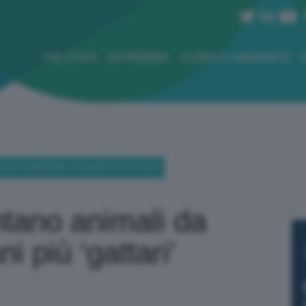
POLITICA
ECONOMIA
CLIMA E AMBIENTE
 DA COMPAGNIA, ITALIANI PIÙ ‘GATTARI’
tano animali da
i più ‘gattari’