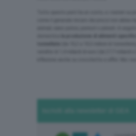
Tutto questo però ha un costo, e i numeri su p
come il generale rincaro dei prezzi non abbia ris
animali, siano pelosi, pennuti o pinnati. A seg
domestica
la produzione di alimenti specific
tonnellate
(da 10,2 a 10,5 milioni di tonnellat
vendite di 1,4 miliardi di euro (da 27,7 miliardi 
inflazione anche su crocchette e affini. Ma i no
Iscriviti alla newsletter di GEA
Copyright ©