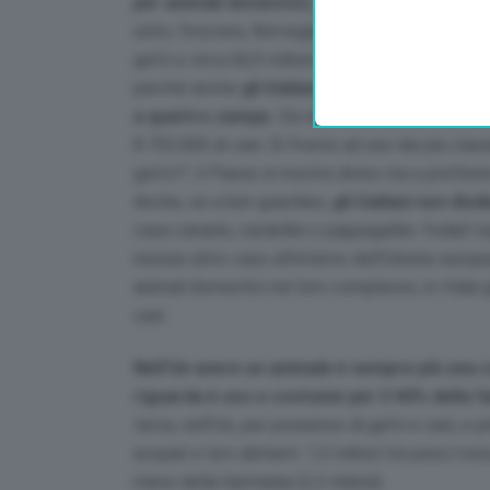
per animali domestici,
che opera anche una di
unito, Svizzera, Norvegia, Russia, Turchia e Ucra
gatti e circa 66,9 milioni di cani, con l’Italia a
perché anche
gli italiani si scoprono più ‘ga
a quattro zampe.
Da nord a sud dello Stivale 
8.755.000 di cani. Di fronte ad uno dei più clas
gatto?’, il Paese si mostra diviso ma a preferen
Anche, se a ben guardare,
gli italiani non dis
casa canarini, cardellini o pappagallini. Fediaf 
nessun altro caso all’interno dell’Unione europ
animali domestici nel loro complesso, in Italia 
cani.
Nell’Ue avere un animale è sempre più una c
riguarda è uso e costume per il 46% della f
terze, nell’Ue, per possesso di gatti e cani, e 
acquari e loro abitanti: 1,5 milioni tra pesci ross
meno della Germania (2,3 milioni).