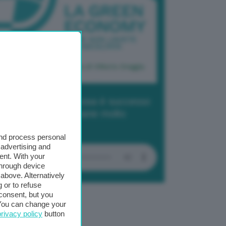
dcast 2/ Cop29, cosa è successo
Baku in due settimane molto
tense
and process personal
 advertising and
ent. With your
through device
above. Alternatively
 or to refuse
consent, but you
. You can change your
privacy policy
button