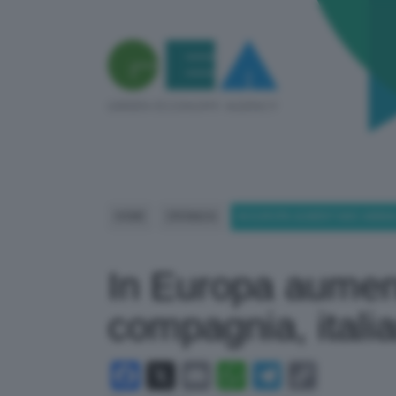
HOME
CRONACA
IN EUROPA AUMENTANO ANIMALI
In Europa aumen
compagnia, italian
Facebook
X
Email
WhatsApp
Telegram
Copy