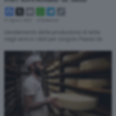
Facebook
X
Email
WhatsApp
Telegram
Copy
Link
21 Agosto 2024
- di Redazione
L'andamento della produzione di latte
negli anni e i dati per singolo Paese Ue