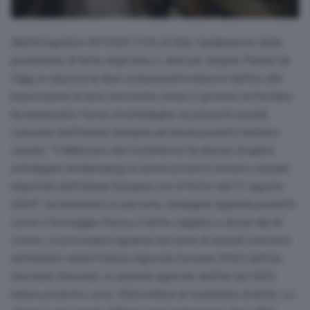
Nell’infografica INTERATTIVA di GEA, l’andamento della
produzione di latte negli anni e i dati per singolo Paese Ue.
Oggi, in risposta ai dazi compensativi imposti dall’Ue alle
importazioni di auto elettriche cinesi, il governo di Pechino
ha annunciato l’avvio di un’indagine su presunti sussidi
concessi dall’Unione Europea ad alcuni prodotti lattiero-
caseari. “Il Ministero del Commercio ha deciso di aprire
un’indagine antidumping su alcuni prodotti lattiero-caseari
importati dall’Unione Europea con effetto dal 21 agosto
2024”, ha dichiarato in una nota. L’indagine riguarda prodotti
come il formaggio fresco, il latte cagliato e alcuni tipi di
creme. La procedura riguarda una serie di sussidi concessi
nell’ambito della Politica Agricola Comune (PAC) dell’Ue.
Secondo Eurostat, le aziende agricole dell’Ue nel 2022
hanno prodotto circa 160,0 milioni di tonnellate di latte. Lo