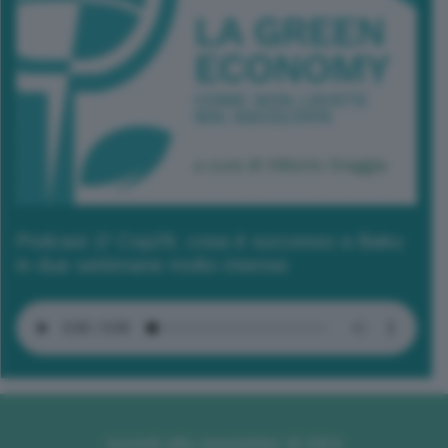
Podcast 2/ Cop29, cosa è successo a Baku
in due settimane molto intense
Iscriviti alla newsletter di GEA