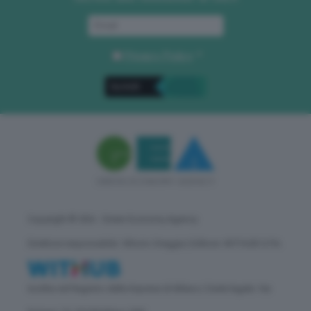
Privacy Policy
. *
Copyright © GEA - Green Economy Agency
Direttore responsabile: Vittorio Oreggia | Editore: WITHUB S.P.A.
Iscritta nel Registro delle Imprese di Milano | Sede legale: Via