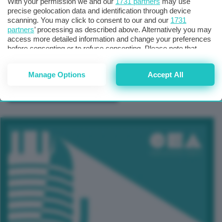
With your permission we and our
1731 partners
may use
precise geolocation data and identification through device
scanning. You may click to consent to our and our
1731
partners
’ processing as described above. Alternatively you may
access more detailed information and change your preferences
before consenting or to refuse consenting. Please note that
some processing of your personal data may not require your
consent, but you have a right to object to such processing. Your
Manage Options
Accept All
preferences will apply to this website only. You can change
your preferences or withdraw your consent at any time by
TUTTI GLI EVENTI CONNACT
returning to this site and clicking the
privacy policy
button at the
bottom of the webpage.