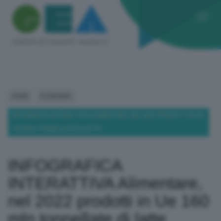
HOME
ECONOMIA
INFOGRAFICA INTERATTIVA ALIMENTARE, NEL 2022 PRODOTTI IN UE
160 MLN TONNELLATE DI LATTE
INFOGRAFICA
INTERATTIVA Alimentare,
nel 2022 prodotti in Ue 160
mln tonnellate di latte