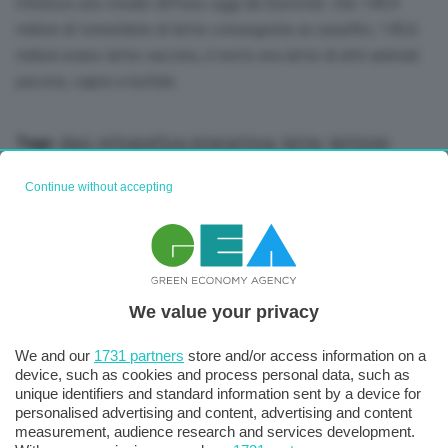
riferisce uno studio diffuso oggi da Eurostat. Dei 149,9
milioni di tonnellate di latte consegnate ai caseifici, 145,6
milioni erano latte vaccino, il resto era latte di altri animali:
pecore, capre e bufale.
dazi
,
infografica interattiva
,
latte
,
latticini
Tags:
Continue without accepting
We value your privacy
We and our
1731 partners
store and/or access information on a
device, such as cookies and process personal data, such as
unique identifiers and standard information sent by a device for
personalised advertising and content, advertising and content
measurement, audience research and services development.