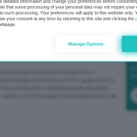
detailed information and change your preferences before consenting
te that some processing of your personal data may not require your 
t to such processing. Your preferences will apply to this website only
aw your consent at any time by returning to this site and clicking the
webpage.
Manage Options
Po
a 
to dell’indice dei prezzi al consumo in Ue e
in
azione annuale si è attestato al 2,5% a giugno 2024, in
l tasso era del 5,5%. L’inflazione annuale dell’Unione
 rispetto al 2,7% di maggio. Un anno prima era del 6,4%.