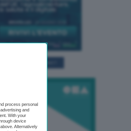
TUTTI GLI EVENTI CONNACT
and process personal
 advertising and
ent. With your
through device
above. Alternatively