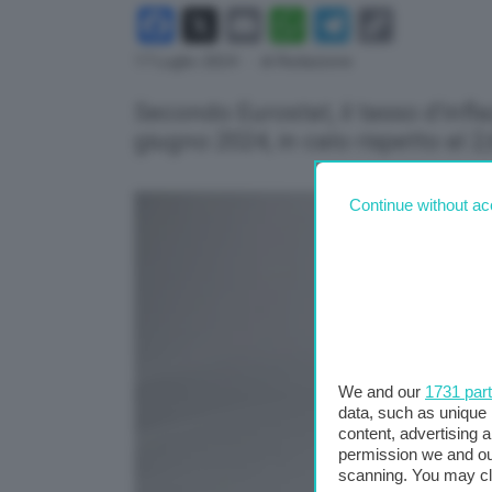
Facebook
X
Email
WhatsApp
Telegram
Copy
Link
17 Luglio 2024
- di Redazione
Secondo Eurostat, il tasso d'infla
giugno 2024, in calo rispetto al 
Continue without ac
We and our
1731 par
data, such as unique 
content, advertising
permission we and o
scanning. You may cl