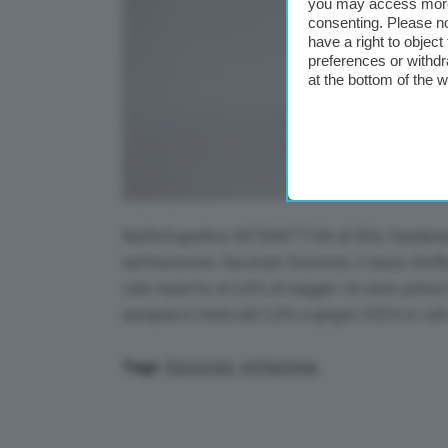
you may access more 
consenting. Please no
have a right to objec
preferences or withdr
at the bottom of the 
Nell’infografica INTERATTIVA di GEA, l’andamen
nell’eurozona. Secondo Eurostat, il tasso d’infl
calo rispetto al 2,6% di maggio. Un anno prima i
europea è stata del 2,6% a giugno 2024, in calo
Eurostat
,
inflazione
Tags: