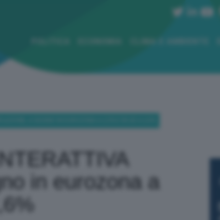
POLITICA
ECONOMIA
CLIMA E AMBIENTE
LAZIONE, A GIUGNO IN EUROZONA A 2,5% E IN UE A 2,6%
INTERATTIVA
gno in eurozona a
2,6%