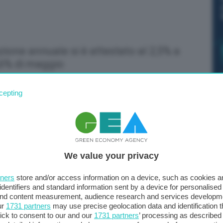
zione annuale si è attestato al 2,5% a
2,6% di maggio
cepting
We value your privacy
tners
store and/or access information on a device, such as cookies 
identifiers and standard information sent by a device for personalised
 and content measurement, audience research and services developm
ur
1731 partners
may use precise geolocation data and identification 
ick to consent to our and our
1731 partners
’ processing as described 