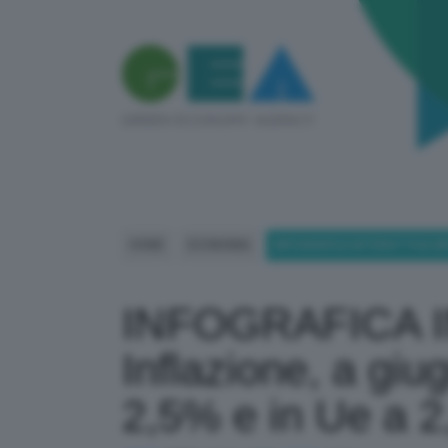
HOME
ECONOMIA
INFOGRAFICA INTERATTIVA INF
INFOGRAFICA 
Inflazione, a giu
2,5% e in Ue a 