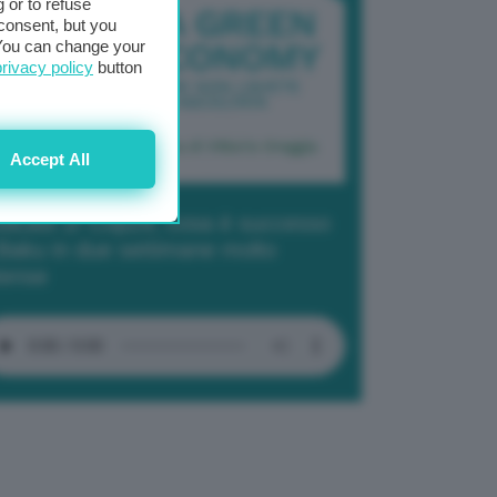
 or to refuse
consent, but you
. You can change your
privacy policy
button
Accept All
dcast 2/ Cop29, cosa è successo
Baku in due settimane molto
tense