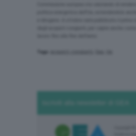
Commissione europea sta valutando di rendere l
politica energetica dell’Ue, estendendolo anche 
e idrogeno. A ottobre sarà pubblicato il primo r
degli acquisti congiunti, per capire anche com
lavoro fino alla fine dell’anno.
acquisti congiunti
,
Gas
,
Ue
Tags:
Iscriviti alla newsletter di GEA
Copyright ©
Direttore re