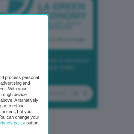
dcast 2/ Cop29, cosa è successo
Baku in due settimane molto
tense
and process personal
 advertising and
ent. With your
through device
above. Alternatively
 or to refuse
consent, but you
. You can change your
privacy policy
button