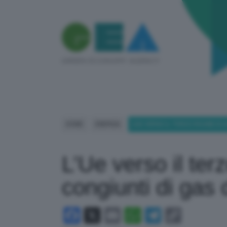
HOME
ENERGIA
L’UE VERSO IL TERZO ROUND DI
L’Ue verso il ter
congiunti di gas
Facebook
X
Email
WhatsApp
Telegram
Copy