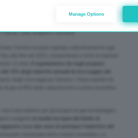
sti congiunti. La seconda gara di acquisti congiunti si è
itori internazionali che hanno risposto alla gara con
Manage Options
5,19 miliardi di metri cubi di gas per rispondere alla
etri cubi di gas. I destinatari della gran parte degli
 Francia, Italia, Bulgaria e Germania.
trarre fornitori su base regolare, indicativamente ogni
fino alla fine del 2023, consentendo a tutte le imprese
cessivi 12 mesi.
Il regolamento Ue sugli acquisti
del 15% degli obiettivi annuali di stoccaggio del
imento degli stoccaggi per l’inverno: i Paesi membri Ue
nee di gas al 90% della capacità entro il primo novembre
2, ma il meccanismo per gli acquisti di gas ha impiegato
uisti congiunti,
la media europea del livello di
ggiunto (con due mesi di anticipo) l’obiettivo del
istituzioni comunitarie entro il primo novembre. La