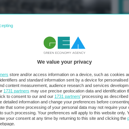
cepting
 il lavoro della Commissione europea sugli acquisti
re il terzo round di acquisti congiunti di gas a
ire da quella data
le imprese europee potranno
i aggregazione
, e a partire dal 3 ottobre i fornitori
Po
We value your privacy
e le loro offerte per la domanda aggregata. Per l’Unione
a 
i in comune
, dopo due cicli che si sono conclusi
in
tners
store and/or access information on a device, such as cookies 
o. La Commissione europea punta a organizzare in tutto
identifiers and standard information sent by a device for personalised
 and content measurement, audience research and services developm
 del 2023.
ur
1731 partners
may use precise geolocation data and identification 
ick to consent to our and our
1731 partners
’ processing as described 
 a metà maggio con offerte per oltre 13 miliardi di metri
detailed information and change your preferences before consenting
 di 11,6 miliardi di metri cubi richieste dalle aziende
te that some processing of your personal data may not require your 
t to such processing. Your preferences will apply to this website only
 che
la domanda e l’offerta sono state abbinate per
aw your consent at any time by returning to this site and clicking the
Stati membri Ue e Ucraina, Moldova e Balcani Occidentali
webpage.