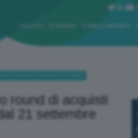
POLITICA
ECONOMIA
CLIMA E AMBIENTE
 ACQUISTI CONGIUNTI DI GAS DAL 21 SETTEMBRE
zo round di acquisti
 dal 21 settembre