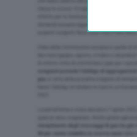
che hanno aderito alla piattaforma per gli acqui
chiusa lo scorso 10 luglio, con in tutto 25 forn
offerte per la fornitura di un volume totale di 1
domanda europea aggregata di 15,92 miliardi di m
acquisti congiunti finora sono stati Paesi Bassi,
L’idea della Commissione europea è quella di at
due mesi (giugno, agosto, ottobre e dicembre) 
di volta in volta di contrattare il gas per i suc
congiunti prevede l’obbligo di aggregazione 
gas
, in vista della prossima stagione di riemp
hanno l’obbligo di riempire le riserve sotterra
2023.
La piattaforma è stata lanciata il 7 aprile 202
quasi un anno a ingranare. Anche grazie agli acq
riempimento degli stoccaggi di gas ha già ra
90 per cento stabilito lo scorso anno
dalle 