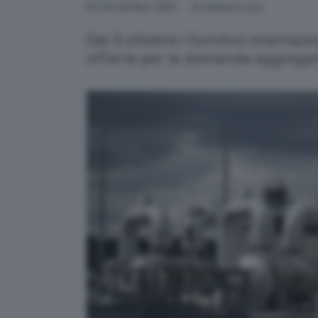
Link
02 Settembre 2023
- di Fabiana Luca
Dal 3 ottobre i fornitori internaz
offerte per la domanda aggrega