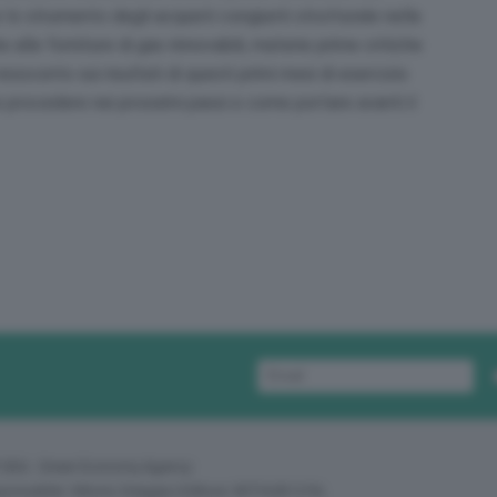
o strumento degli acquisti congiunti strutturale nella
alle forniture di gas rinnovabili, materie prime critiche
esoconto sui risultati di questi primi mesi di esercizio
e procedere nei prossimi passi e come portare avanti il
 GEA - Green Economy Agency
sponsabile: Vittorio Oreggia | Editore: WITHUB S.P.A.