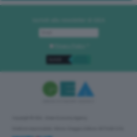
Iscriviti alla newsletter di GEA
Privacy Policy
. *
Copyright © GEA - Green Economy Agency
Direttore responsabile: Vittorio Oreggia | Editore: WITHUB S.P.A.