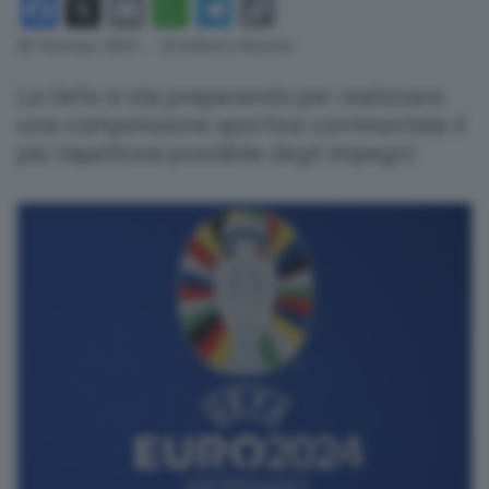
Facebook
X
Email
WhatsApp
Telegram
Copy
Link
06 Gennaio 2024
- di Federico Baccini
La Uefa si sta preparando per realizzare
una competizione sportiva continentale il
più rispettosa possibile degli impegni