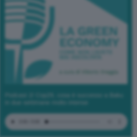
Podcast 2/ Cop29, cosa è successo a Baku
in due settimane molto intense