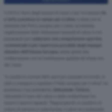
Il 2024 è l’anno degli europei di calcio e per l’occasione
Ue
e Uefa scendono in campo per il clima
. In linea con le
ambizioni del Patto europeo per il clima, la massima
organizzazione delle federazioni nazionali di calcio si sta
preparando per
realizzare una competizione sportiva
continentale il più rispettosa possibile degli impegni
climatici dell’Unione Europea
, anche grazie alla
collaborazione con la Commissione guidata da Ursula von
der Leyen.
“
In qualità di custode dello sport più popolare al mondo, la
Uefa si impegna a rispettare il Patto europeo per il clima
“, ha
promesso il suo presidente,
Aleksander Čeferin
,
rilanciando il ruolo del calcio e delle competizioni tra
nazioni a questo riguardo: “
Raggiungendo un pubblico di
milioni di persone in tutta Europa, il calcio ha il potenziale