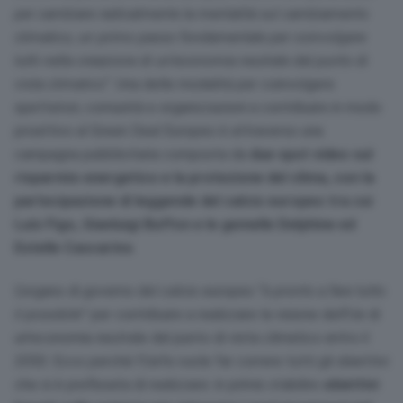
per cambiare radicalmente la mentalità sul cambiamento
climatico, un primo passo fondamentale per coinvolgere
tutti nella creazione di un’economia neutrale dal punto di
vista climatico
“. Una delle modalità per coinvolgere
spettatori, comunità e organizzazioni a contribuire in modo
proattivo al Green Deal Europeo è attraverso una
campagna pubblicitaria composta da
due spot video sul
risparmio energetico e la protezione del clima, con la
partecipazione di leggende del calcio europeo tra cui
Luís Figo, Gianluigi Buffon e le gemelle Delphine ed
Estelle Cascarino
.
L’organo di governo del calcio europeo “
è pronto a fare tutto
il possibile
” per contribuire a realizzare la visione dell’Ue di
un’economia neutrale dal punto di vista climatico entro il
2050. Ecco perché l’Uefa vuole far correre tutti gli obiettivi
che si è prefissata di realizzare: in primis stabilire
obiettivi