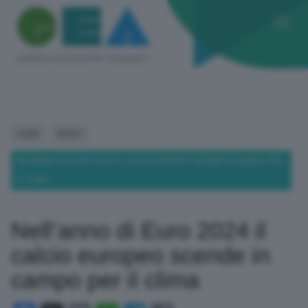
HOME
SPORT
NELL’ANNO DI EURO 2024 IL CALCIO EUROPEO SCENDE IN CAMPO PER
IL CLIMA
Nell’anno di Euro 2024 il
calcio europeo scende in
campo per il clima