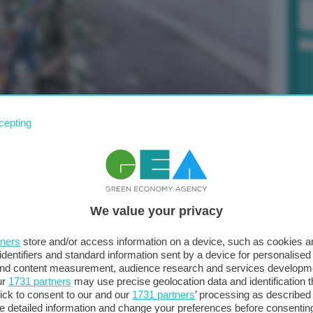
cepting
Po
globale di riciclaggio per i rifiuti da imballaggio per il 2025
a 
 Commissione europea ha pubblicato una relazione in cui
in
ntrare gli obiettivi di riciclaggio a livello comunitario. E
e ad Austria, Belgio, Repubblica ceca, Danimarca,
We value your privacy
a)
che secondo Bruxelles sono sulla buona strada
, ovvero il 55%
(l’Italia – secondo la relazione – nel
tners
store and/or access information on a device, such as cookies 
identifiers and standard information sent by a device for personalised
target). Di contro, la Commissione europea osserva che
 and content measurement, audience research and services developm
 o entrambi gli obiettivi del 2025: Estonia, Finlandia,
ur
1731 partners
may use precise geolocation data and identification 
Svezia rischiano di non raggiungere l’obiettivo sui rifiuti
ick to consent to our and our
1731 partners
’ processing as described 
detailed information and change your preferences before consenting
 Ungheria, Lituania, Malta, Polonia, Romania e Slovacchia