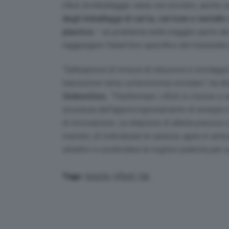
rifiuti di imballaggio viene ora riciclato, anch
degli imballaggi di carta, cartone e metallo
plastica
– un problema nella maggior parte dei p
raggiungere l’obiettivo specifico del materiale pe
“L’attuazione di misure di riduzione e riciclagg
transizione verso un’economia circolare”,
ha di
Sinkevičius.
“Trasformare i rifiuti in risorse ci
sicurezza dell’approvvigionamento di energia e 
di innovazione. La relazione di allerta precoce c
membri, di individuare le carenze, agire in anti
obiettivi e condividere le migliori pratiche per u
riciclo
,
rifiuti
,
Ue
Tags: