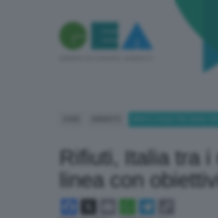
HOME
AMBIENTE
RIFIUTI, ITALIA TRA I NOVE ‘V
Rifiuti, Italia tra 
linea con obiettiv