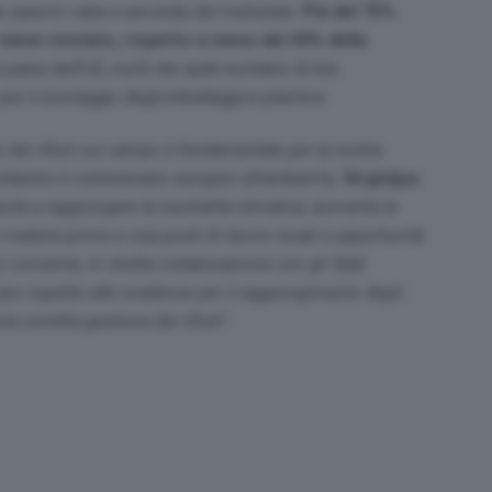
e se questo varia a seconda del materiale.
Più del 75%
 viene riciclato, rispetto a meno del 40% della
aesi dell’UE, molti dei quali rischiano di non
r il riciclaggio degli imballaggi in plastica.
io dei rifiuti sul campo è fondamentale per la nostra
chiarato il commissario europeo all’ambiente,
Virginijus
 aiuta a raggiungere la neutralità climatica, aumenta la
materie prime e crea posti di lavoro locali e opportunità
i consente, in stretta collaborazione con gli Stati
cipo rispetto alle scadenze per il raggiungimento degli
na corretta gestione dei rifiuti”.