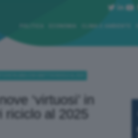
POLITICA
ECONOMIA
CLIMA E AMBIENTE
IRTUOSI’ IN LINEA CON OBIETTIVI RICICLO AL 2025
i nove ‘virtuosi’ in
i riciclo al 2025