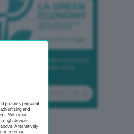
dcast 2/ Cop29, cosa è successo
Baku in due settimane molto
tense
and process personal
 advertising and
ent. With your
through device
above. Alternatively
 or to refuse