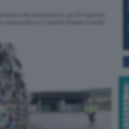
cato una relazione in cui fa il punto
vi comunitari e il nostro Paese è sulla