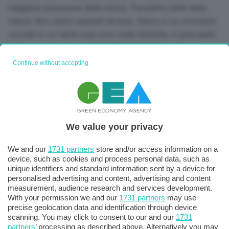
maggiore protezione della natura. “
Facciamo parte della
natura. Non siamo separati da essa. Siamo in un momento
cruciale in cui tante cose sono state distrutte, in gran parte
dall’uomo
”, comunica all’AFP
Rutendo Ngara
, 49 anni,
rappresentante del gruppo sudafricano
Oba Umbuntu
.
Continue without accepting
Ognuno ha anche fatto da portavoce delle preoccupazioni
che agitano la propria regione. “
Purtroppo, si sta cercando
di estrarre l’uranio in Mongolia. È un elemento importante
che dovrebbe rimanere sottoterra
”, commenta
Tsegi
We value your privacy
Batmunkh
.
We and our
1731 partners
store and/or access information on a
Nel gennaio 2025, il
gruppo nucleare francese Orano ha
device, such as cookies and process personal data, such as
firmato un accordo con Ulan Bator per lo
unique identifiers and standard information sent by a device for
sfruttamento di un importante giacimento di uranio
nel
personalised advertising and content, advertising and content
measurement, audience research and services development.
sud-ovest del paese.
With your permission we and our
1731 partners
may use
precise geolocation data and identification through device
scanning. You may click to consent to our and our
1731
ambiente
,
Clima
,
foresta amazzonica
,
indigeni
,
Tags:
partners
’ processing as described above. Alternatively you may