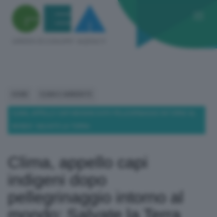
HOME
CLIMA E AMBIENTE
CLIMA, APPELLO CAPI INDIGENI DOPO PELLEGRINAGGIO INTORNO AL
MONDO: SALVATE LA TERRA
Clima, appello capi
indigeni dopo
pellegrinaggio intorno al
mondo: Salvate la Terra