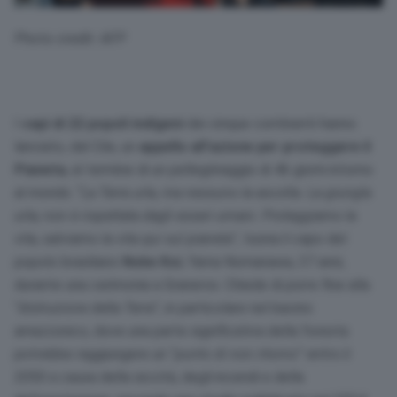
Photo credit: AFP
I
capi di 22 popoli indigeni
dei cinque continenti hanno
lanciato, dal Cile, un
appello all’azione per proteggere il
Pianeta
, al termine di un pellegrinaggio di 46 giorni intorno
al mondo. “
La Terra urla, ma nessuno la ascolta. La giungla
urla; non è rispettata dagli esseri umani. Proteggiamo la
vita, salviamo la vita qui sul pianeta
”, tuona il capo del
popolo brasiliano
Noke Koi
, Yama Nomanawa, 37 anni,
durante una cerimonia a Graneros. Chiede di porre fine alla
“
distruzione della Terra
”, in particolare nel bacino
amazzonico, dove una parte significativa della foresta
potrebbe raggiungere un “
punto di non ritorno
” entro il
2050 a causa della siccità, degli incendi e della