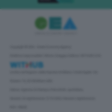
Copyright © GEA - Green Economy Agency
Direttore responsabile: Vittorio Oreggia | Editore: WITHUB S.P.A.
Iscritta nel Registro delle Imprese di Milano | Sede legale: Via
Rubens 19, 20158 Milano (MI)
Natura: Agenzia di Stampa | Periodicità: quotidiana
Numero di registrazione: 2172/2022 | Numero registrazione
ROC: 30628