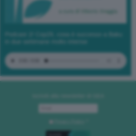
Podcast 2/ Cop29, cosa è successo a Baku
in due settimane molto intense
Iscriviti alla newsletter di GEA
Privacy Policy
. *