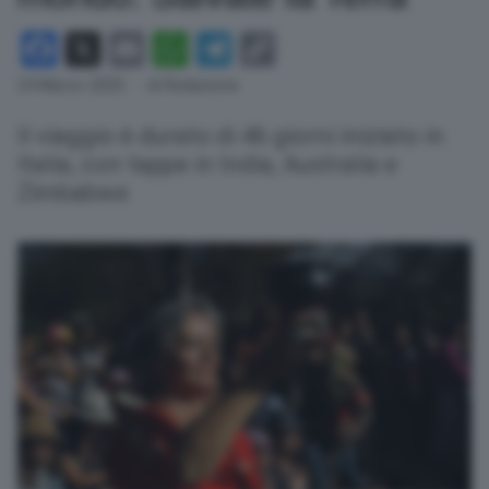
Facebook
X
Email
WhatsApp
Telegram
Copy
Link
24 Marzo 2025
- di Redazione
Il viaggio è durato di 46 giorni iniziato in
Italia, con tappe in India, Australia e
Zimbabwe