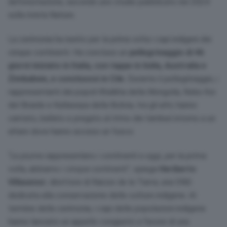
deforestazione, secondo uno studio pubblicato nel 2024
sulla rivista Nature.
La cerimonia ha riunito per la prima volta i capi indigeni dei
cinque continenti. Ha concluso un
pellegrinaggio di 46
giorni iniziato in Italia, con tappe in India, Australia e
Zimbabwe, e conclusosi in Cile
. Durante il pellegrinaggio, i
rappresentanti dei popoli Khalkha della Mongolia, Noke Koi
del Brasile e Kallawaya della Bolivia, tra gli altri, hanno
cantato, ballato e pregato al ritmo dei tamburi intorno a un
altare dove hanno acceso un fuoco.
“
Le piume rappresentano i continenti e oggi, per la prima
volta, abbiamo i cinque continenti
”, spiega
Heriberto
Villasenor
, direttore di Raices de la Tierra, una ONG
dedicata alla conservazione delle culture indigene. Al
termine della cerimonia, i capi delle popolazioni indigene
hanno lanciato un appello congiunto a favore di una