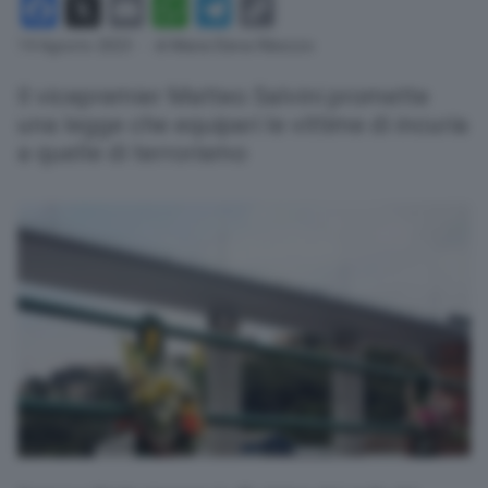
Facebook
X
Email
WhatsApp
Telegram
Copy
Link
14 Agosto 2023
- di Maria Elena Ribezzo
Il vicepremier Matteo Salvini promette
una legge che equipari le vittime di incuria
a quelle di terrorismo