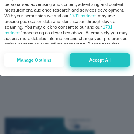
personalised advertising and content, advertising and content
portato al triste epilogo che conosciamo
“, denuncia la
measurement, audience research and services development.
portavoce
Egle Possetti
. “
Dobbiamo comprendere che
With your permission we and our
1731 partners
may use
precise geolocation data and identification through device
ogni piccola azione diventa parte di un sistema e che,
scanning. You may click to consent to our and our
1731
sommate insieme, portano a conseguenze a volte
partners
’ processing as described above. Alternatively you may
inaspettate. Su questo – è l’invito – dobbiamo riflettere ogni
access more detailed information and change your preferences
before consenting or to refuse consenting. Please note that
giorno della nostra vita
“.
some processing of your personal data may not require your
consent, but you have a right to object to such processing. Your
Manage Options
Accept All
preferences will apply to this website only. You can change
Mattarella
,
Meloni
,
PONTE MORANDI
,
Salvini
,
Tags:
your preferences or withdraw your consent at any time by
toti
returning to this site and clicking the
privacy policy
button at the
bottom of the webpage.