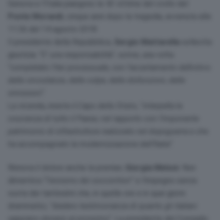
Genova e l’Italia piangono le 43 vittime del crollo del
Ponte Morandi
, cinque anni dopo la tragedia, avvenuta alle
11.36 del 14 agosto 2018.
Il presidente della Repubblica,
Sergio Mattarella
sollecita
giustizia: “
E’ una responsabilità
“, scrive, una volta
“
completato l’iter processuale, con l’accertamento definitivo
delle circostanze, delle colpe, delle disfunzioni, delle
omissioni
“.
La vicenda, insiste il Capo dello Stato, “
interpella la
coscienza di tutto il Paese, nel rapporto con l’imponente
patrimonio di infrastrutture realizzato nel dopoguerra e che
ha accompagnato la modernizzazione dell’Italia
“.
Rinnova il dolore anche la premier,
Giorgia Meloni
. Non
dimentica “
l’eroismo dei soccorritori
” e l’impegno senza
sosta dei tantissimi che, in quelle ore e in quei giorni
drammatici, “
diedero testimonianza di quanto gli italiani
sappiano donarsi al prossimo
“. La presidente del Consiglio