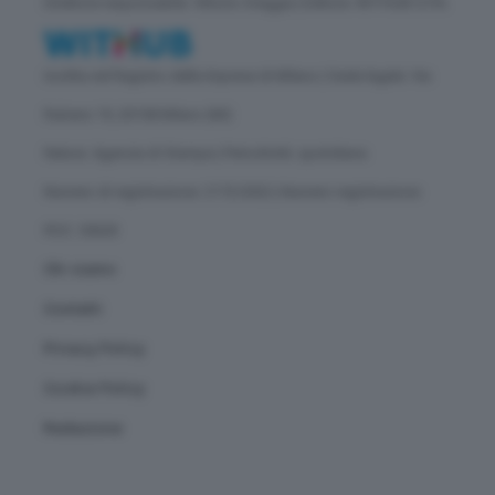
Direttore responsabile: Vittorio Oreggia | Editore: WITHUB S.P.A.
Iscritta nel Registro delle Imprese di Milano | Sede legale: Via
Rubens 19, 20158 Milano (MI)
Natura: Agenzia di Stampa | Periodicità: quotidiana
Numero di registrazione: 2172/2022 | Numero registrazione
ROC: 30628
Chi siamo
Contatti
Privacy Policy
Cookie Policy
Redazione