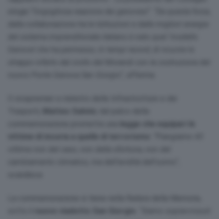
elogia “
l’orgogliosa reazione dei genovesi
“:
“Da questa forza,
dalla collaborazione tra le Istituzioni e dalle migliori energie
del sistema imprenditoriale italiano è nato quel ‘modello
Genova’ che ha permesso, in tempi record, di ricucire lo
strappo inferto dal crollo del Morandi con la costruzione del
nuovo Ponte Genova San Giorgio
“, afferma.
Il vicepremier e ministro delle Infrastrutture e dei
Trasporti,
Matteo Salvini
, dal palco della
commemorazione promette una
legge che equipari le
vittime di incuria a quelle di terrorismo
: “
Piangiamo 43
vittime non del caso, non della sfortuna, non del
cambiamento climatico, ma dell’avidità dell’uomo
“,
scandisce.
La commemorazione si tiene nella Radura della Memoria,
sotto il
nuovo viadotto San Giorgio
. “
Siamo sopravvissuti