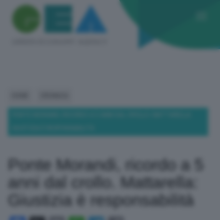
HOME
CRONACA
PONTE MORANDI, RICORDO A 5 ANNI DAL CROLLO. MATTARELLA:
GIUSTIZIA È RESPONSABILITÀ
Ponte Morandi, ricordo a 5
anni dal crollo. Mattarella:
Giustizia è responsabilità