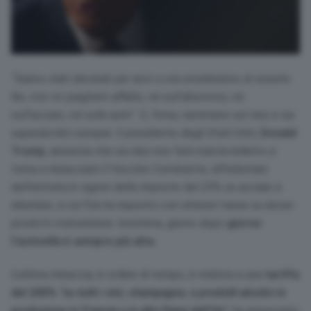
“Siamo stati derubati per anni e ora smetteremo di esserlo.
No, non mi piegherò affatto, né sull’alluminio, né
sull’acciaio, né sulle auto”.
E, forse, nemmeno sul vino e sui
superalcolici europei. Il presidente degli Stati Uniti,
Donald
Trump
, annuncia che sui dazi non farà marcia indietro e
torna a minacciare il Vecchio Continente, all’indomani
dell’entrata in vigore delle imposte del 25% su acciaio e
alluminio, a cui l’Ue ha risposto con ulteriori tasse su alcuni
prodotti statunitensi. Insomma, giorno dopo
giorno
l’asticella è sempre più alta.
L’ultima minaccia, in ordine di tempo, è relativa a una
tariffa
del 200%
“su tutti i vini, champagne, e prodotti alcolici in
produzione in Francia e in altri Paesi dell’Ue”
, ha annunciato