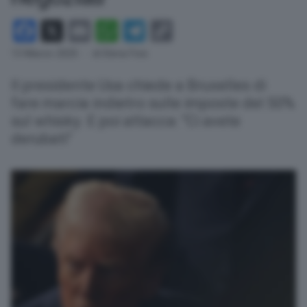
Facebook
X
Email
WhatsApp
Telegram
Copy
Link
13 Marzo 2025
- di Elena Fois
Il presidente Usa chiede a Bruxelles di
fare marcia indietro sulle imposte del 50%
sul whisky. E poi attacca: "Ci avete
derubati"