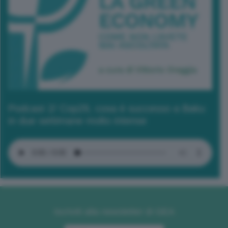
Podcast 2/ Cop29, cosa è successo a Baku
in due settimane molto intense
Iscriviti alla newsletter di GEA