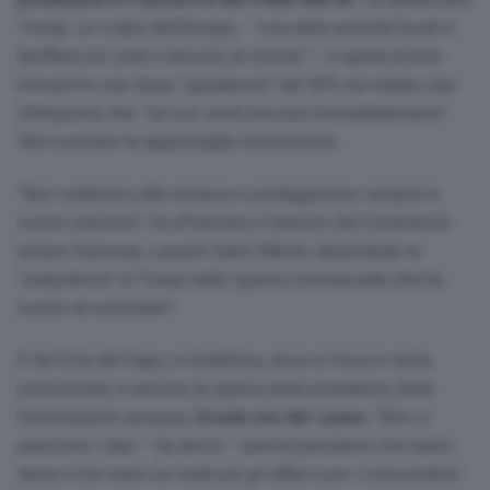
Trump. La ‘colpa’ dell’Europa –
“una delle autorità fiscali e
tariffarie più ostili e abusive al mondo” –
è quella di aver
introdotto una tassa
“sgradevole”
del 50% sul whisky Usa.
Un’imposta che, “
se non verrà rimossa immediatamente”
farà scattare la rappresaglia statunitense.
“Non cederemo alle minacce e proteggeremo sempre le
nostre industrie”,
ha affermato il ministro del Commercio
estero francese, Laurent Saint-Martin, deplorando la
“prepotenza”
di Trump nella “guerra commerciale che ha
scelto di scatenare”.
E da Città del Capo, in Sudafrica, dove si trova in visita
istituzionale, è arrivata la replica della presidente della
Commissione europea,
Ursula von der Leyen.
“Non ci
piacciono i dazi
– ha detto –
perché pensiamo che siano
tasse e che siano un male per gli affari e per i consumatori.