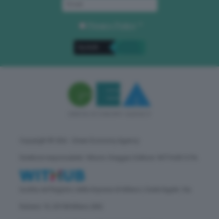
Privacy Policy
. *
Copyright © GEA - Green Economy Agency
Direttore responsabile: Vittorio Oreggia | Editore: WITHUB S.P.A.
Iscritta nel Registro delle Imprese di Milano | Sede legale: Via
Rubens 19, 20158 Milano (MI)