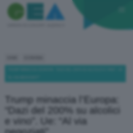
HOME
ECONOMIA
TRUMP MINACCIA L’EUROPA: “DAZI DEL 200% SU ALCOLICI E VINO”. UE:
“AL VIA NEGOZIATI”
Trump minaccia l’Europa:
“Dazi del 200% su alcolici
e vino”. Ue: “Al via
negoziati”