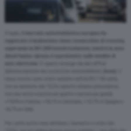
A luglio,
il mercato automobilistico europeo ha
registrato il dodicesimo mese consecutivo di crescita,
superando le 851.000 immatricolazioni, mentre le auto
diesel hanno ripreso il sopravvento sulle vendite di
auto elettriche
. E’ quanto emerge dai dati diffusi
dall’associazione dei costruttori automobilistici (
Acea
). Il
mese scorso sono state vendute nell’Ue 851.156 unità,
con un aumento del 15,2% rispetto all’anno precedente,
con una netta crescita nei quattro mercati più grandi:
+19,9% in Francia, +18,1% in Germania, +10,7% in Spagna e
+8,7% in Italia.
Per i primi sette mesi dell’anno, l’aumento è stato del
17,6%, con 6,3 milioni di auto nuove vendute – una cifra che