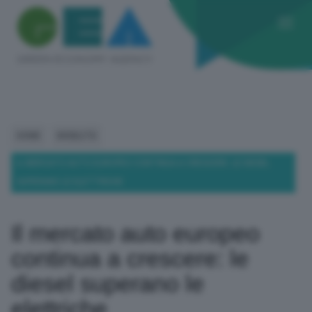
HOME
MOBILITÀ
IL MERCATO AUTO EUROPEO CONTINUA A CRESCERE: LE DIESEL
SUPERANO LE ELETTRICHE
Il mercato auto europeo
continua a crescere: le
diesel superano le
elettriche