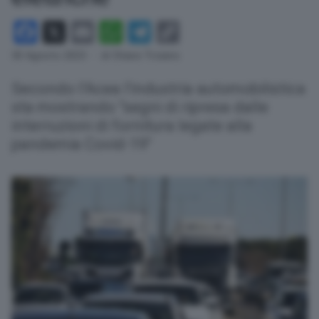
Facebook
X
Email
WhatsApp
Telegram
Copy
Link
30 Agosto 2023
- di Chiara Troiano
Secondo l'Acea l'industria automobilistica
sta mostrando "segni di ripresa dalle
interruzioni di fornitura legate alla
pandemia Covid-19"