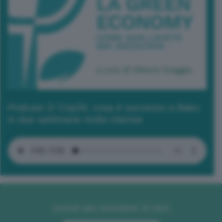
Podcast 2/ Cop29, cosa è successo a Baku
in due settimane molto intense
Iscriviti alla newsletter di GEA