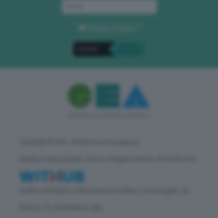
Privacy Policy
. *
Copyright © GEA - Green Economy Agency
Direttore responsabile: Vittorio Oreggia | Editore: WITHUB S.P.A.
Iscritta nel Registro delle Imprese di Milano | Sede legale: Via
Rubens 19, 20158 Milano (MI)