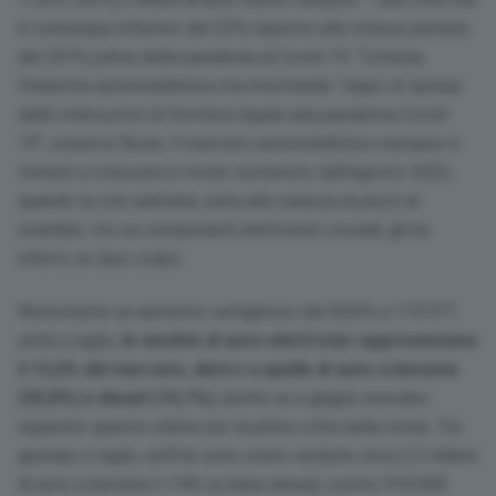
è comunque inferiore del 22% rispetto allo stesso periodo
del 2019, prima della pandemia di Covid-19. Tuttavia,
l’industria automobilistica sta mostrando “
segni di ripresa
dalle interruzioni di fornitura legate alla pandemia Covid-
19
“, osserva l’Acea. Il mercato automobilistico europeo è
tornato a crescere in modo sostenuto dall’agosto 2022,
quando la crisi sanitaria, unita alla carenza di pezzi di
ricambio, tra cui componenti elettronici cruciali, gli ha
inferto un duro colpo.
Nonostante un aumento vertiginoso del 60,6% a 115.971
unità a luglio,
le vendite di auto elettriche rappresentano
il 13,6% del mercato, dietro a quelle di auto a benzina
(35,8%) e diesel (14,1%)
, anche se a giugno avevano
superato queste ultime per la prima volta nella storia. Tra
gennaio e luglio, nell’Ue sono state vendute circa 2,3 milioni
di auto a benzina (+14% su base annua), contro 910.000