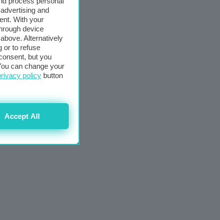
and process personal
 advertising and
ent. With your
through device
above. Alternatively
 or to refuse
consent, but you
. You can change your
privacy policy
button
Accept All