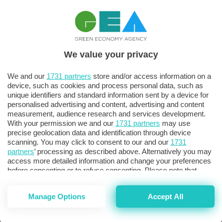
We value your privacy
We and our
1731 partners
store and/or access information on a
device, such as cookies and process personal data, such as
unique identifiers and standard information sent by a device for
personalised advertising and content, advertising and content
measurement, audience research and services development.
With your permission we and our
1731 partners
may use
precise geolocation data and identification through device
scanning. You may click to consent to our and our
1731
TUTTI GLI EVENTI CONNACT
partners
’ processing as described above. Alternatively you may
access more detailed information and change your preferences
before consenting or to refuse consenting. Please note that
some processing of your personal data may not require your
L'Editoriale del Direttore
consent, but you have a right to object to such processing. Your
Manage Options
Accept All
preferences will apply to this website only. You can change
Il nucleare per uscire dalla crisi anche se spacca
your preferences or withdraw your consent at any time by
la politica italiana
returning to this site and clicking the
privacy policy
button at the