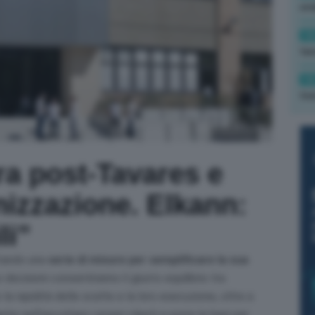
ond
14
tas
14
tre
ra post-Tavares e
nizzazione. Elkann:
li”
ttando una
serie di misure per semplificare la sua
decisioni consentiranno il giusto equilibrio tra
o la rapidità delle scelte e la loro esecuzione, oltre a
is nell’ascoltare i propri clienti e porre le basi per