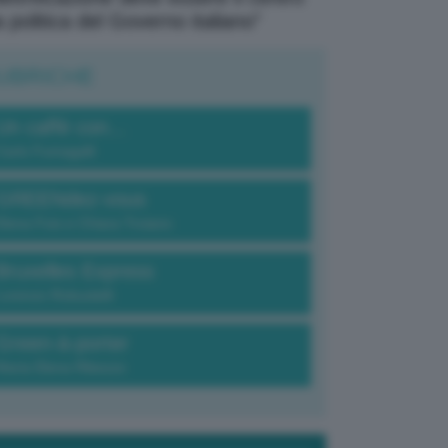
a politica del Governo italiano”
UBRICHE
Un caffè con...
Carlo Fumagalli
GREENdez-vous
Elena Fois e Chiara Troiano
Bruxelles Express
Lorenzo Robustelli
Green-à-porter
Maria Elena Ribezzo