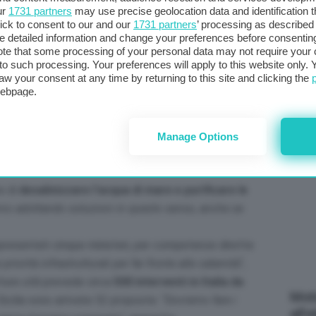
ento della Protezione civile,
Fabio Ciciliano,
che
ur
1731 partners
may use precise geolocation data and identification 
col
ick to consent to our and our
1731 partners
’ processing as described 
al 
detailed information and change your preferences before consenting
si che sta piegando il
Sud Italia e la Sicilia
in
te that some processing of your personal data may not require your 
 ha imboccato la strada giusta: “
Stiamo lavorando per
t to such processing. Your preferences will apply to this website only
aw your consent at any time by returning to this site and clicking the
ture
“, afferma. Ma ingaggia una polemica con le
webpage.
ardi, 400 milioni per progetti già in essere e 800
C
entro il 2026
. “
Il ministro Fitto mi dice che solo circa
 evidenzia, augurandosi che il dato “
non sia
Manage Options
ale sapranno lavorare con grande impegno per
re di
desalinizzare l’acqua di mare e purificare le
tanno adottando soluzioni in questo senso, anche se
resentati cinque ministeri, per competenze dirette
riorità infrastrutturali per far fronte alle calamità
“,
tture utili prevede circa
500 interventi in Italia da
Mott
Sicilia sono arrivate 52 proposte: “
Dovremo fare i
all’