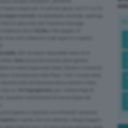
o passo bisogna compierlo
“, ammette.
dell
aese è spaccato. In soli due giorni, tra il 21 e il 22
rologici estremi
, tra grandinate anomale, nubifragi,
R
o Sud è in ginocchio per l’assenza di piogge.
e evidenzia che in
Sicilia
, a fine giugno, le
e di un solo millimetro in più rispetto a quanto
2.
izzabile
, altri sei hanno disponibile meno di un
milioni.
Gela
non potrà ricevere alcun genere
ilità di volumi negli invasi Cimia, Disueri e Comunelli;
 e di produzione nella Piana. Tutti i comuni della
duzioni nella distribuzione idrica, mentre a Enna
 due no. Nell’
Agrigentino,
per i terreni irrigui di
ti, operando trasferimenti di risorsa irrigua dal
o.
 prosciugate e il gestore sta attivando turnazioni
Calatino
è quello che sta subendo i disagi maggiori:
 della falda di circa 15 metri ed una riduzione della