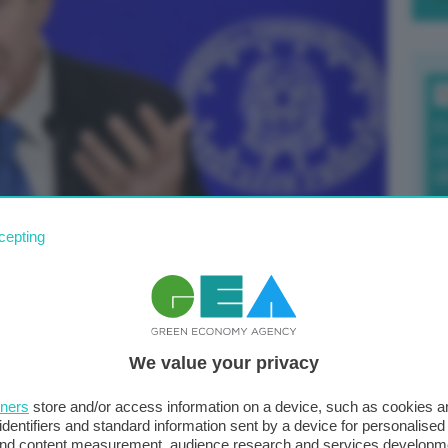
T
F
c
d
cepting
0
di
ci: “Governo è su
a Regioni non
We value your privacy
i”
Il
tners
store and/or access information on a device, such as cookies 
sta
identifiers and standard information sent by a device for personalised
o, nessuno si faccia illusioni
“.
Nello Musumeci
met
 and content measurement, audience research and services developm