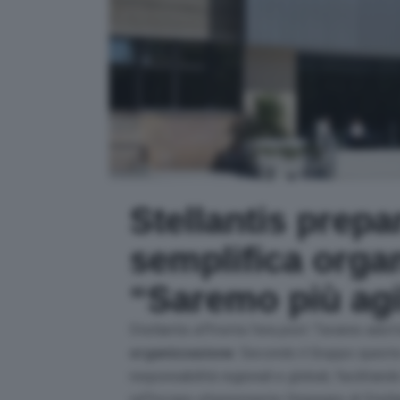
Stellantis prepa
semplifica orga
“Saremo più agi
Stellantis affronta l’era post Tavares ado
organizzazione
. Secondo il Gruppo queste 
responsabilità regionali e globali, facilitand
rafforzare ulteriormente l’impegno di Stellant