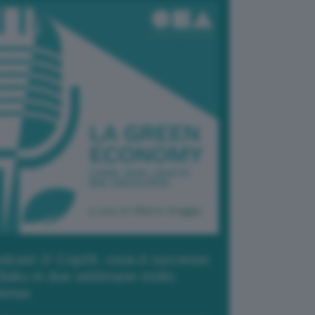
dcast 2/ Cop29, cosa è successo
Baku in due settimane molto
tense