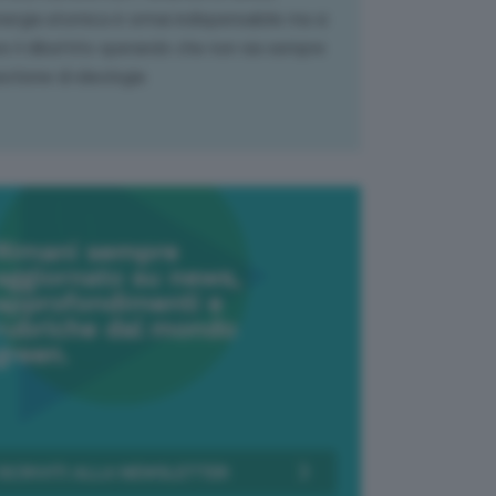
nergia atomica è ormai indispensabile ma si
e il dibattito sperando che non sia sempre
stione di ideologia