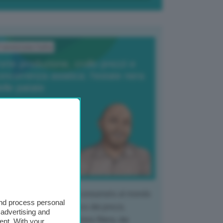
ransizione Italia
orte produzione, crollo prezzi e
oncorrenza asiatica: l’estate nera
elle patate
6 Agosto 2025
 Giuliano Zulin
 mercato del tubero più consumato al mondo
and process personal
 vivendo un crollo storico dei prezzi,
 advertising and
tendo a dura prova l'intera filiera, dai
ent. With your