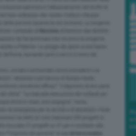
a soluzione adottata è l’abbassamento del livello di
mettere ordinanze che vietino l’utilizzo d’acqua
one delle portate durante le ore notturne. La sorgente
itorio comunale di
Messina
attraverso due distinte
abbassato da far ipotizzare che tra poco la sorgente
 anche a Palermo. Le piogge dei giorni scorsi hanno
dell’isola, lasciando però a secco il resto dei
ico, sociale e ambientale senza precedenti e la
enzio
“, denuncia il portavoce di Europa Verde,
politiche climatiche efficaci
“. Il deputato di Avs parla
 del clima
“: “
La mancata esecuzione dei collaudi per
 acqua dolce in mare, una vergogna
“, tuona,
o di emergenza per la siccità e di destinare i fondi
Po
umeci ha detto di voler realizzare 500 progetti in
a 
to bocciare 31 progetti su 31 per il contrasto alla
in
o l’”
inazione del governo
” in una
lettera inviata