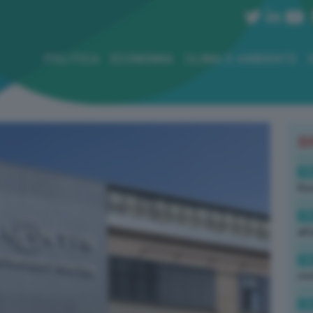
POLITICA
ECONOMIA
CLIMA E AMBIENTE
B
19
Rus
19
all
16
rev
15