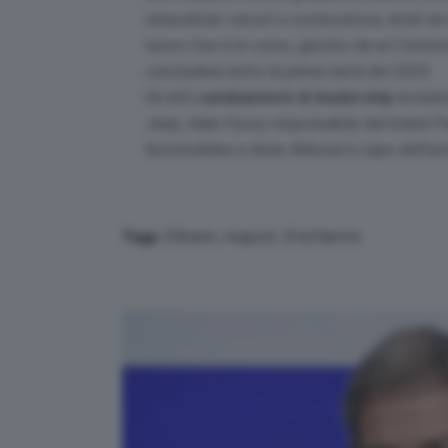
straordinari veicoli a combustione, ibridi ed e
nuovo Ceo è in corso, gestito da un Comitat
concluderà entro la prima metà del 2025.
Gli altri
cambiamenti di leadership
includo
Jeep, Alain Favey responsabile del brand P
Automobiles e Anne Abboud a capo dell’unit
Elkann
,
regioni
,
Stellantis
Tags: