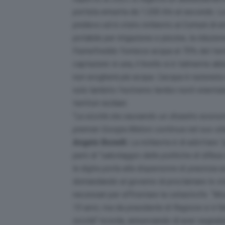
portata emunta da 1.200 litri al secondo. L
prelievo ed è stato richiesto ai Comuni di e
potabile per irrigazione e piscine, la riduzi
Fiumefreddo fornisce acqua al 70% del terr
captazioni: in una, il livello si è talmente 
non erogherà più acqua. L’acqua è razionata
solo lambito l’estremo lembo nord-orientale 
territori siciliani.
“
La siccità sta causando un disastro econom
premier Giorgia Meloni continua nel suo sil
Angelo Bonelli
. La richiesta è di adottare “
però di “
sabotaggio delle politiche di difesa
le dighe porta alla dispersione di preziosa
domandando al governo di proclamare lo stat
necessari per affrontare la catastrofe. “
Mus
10 anni, ma da presidente di Regione si è fat
siccità”
ricorda, annunciando di aver segnalat