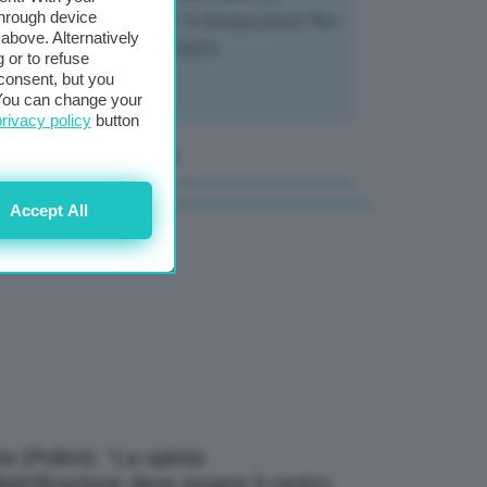
through device
tivatori ai trasformatori. In Europa prezzi fino
above. Alternatively
70% in meno rispetto al 2024
 or to refuse
consent, but you
. You can change your
privacy policy
button
anale Video GEA
Accept All
a (Polimi): “La spinta
elettrificazione deve essere il centro