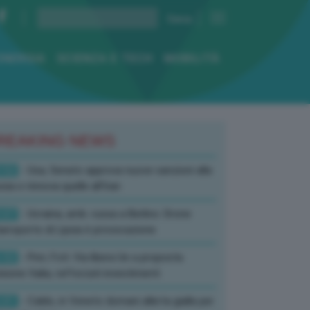
ENERGIA
SCIENZA E TECH
MOBILITÀ
REAKING NEWS
:52
- Usa, Senato approva nuove sanzioni alla
sia e rinnova quelle all’Iran
:07
- Ucraina, amb. russa a Berlino: Drone
’aeroporto di Lipsia è provocazione
:52
- Pnrr, Foti: Via libera Ue a proposta
isione Italia, rafforzati investimenti
:01
- Caldo, in Veneto domani allerta gialla per