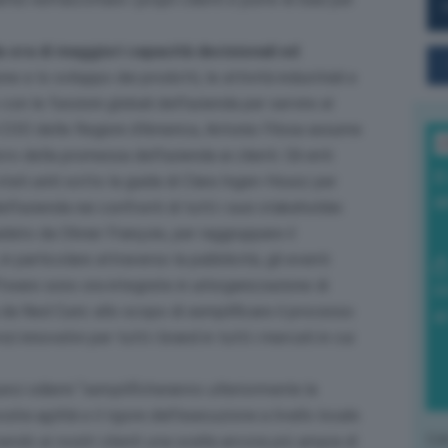
a ora di maggiori capacità decisionali ed
one e lo sviluppo dei prodotti, le attività industriali e
n le funzioni globali dell’azienda per servire al
 di COO delle Regioni d’America, Antonio Filosa assume
L
cro della promessa dell’azienda ai clienti. Gli enti
I
ti uniti sotto la guida di Clara Ingen-Housz per
a
l’azienda nei confronti di tutti i suoi stakeholder.
ato da Olivier François, per raggruppare il
in particolare attraverso la pubblicità, gli eventi
ftware sono ora integrate in un’organizzazione di
0
da Ned Curic allo scopo di semplificare il processo
di
 innovativi per tutti i brand in tutti i mercati in cui
unci odierni “
semplificheranno ulteriormente la
a agilità e il rigore dell’esecuzione a livello locale.
L'o
nendo ai nostri clienti una scelta ancora più ampia di