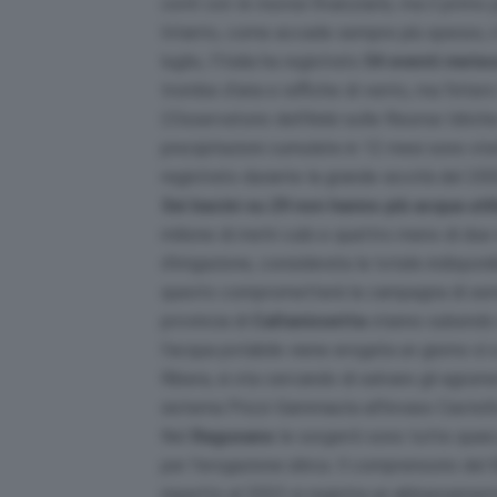
conti con le risorse finanziarie, ma il prim
Intanto, come accade sempre più spesso, il P
luglio, l’Italia ha registrato
54 eventi meteo
trombe d’aria e raffiche di vento, ma l’inter
L’Osservatorio dell’Anbi sulle Risorse Idrich
precipitazioni cumulate in 12 mesi sono stat
registrato durante la grande siccità del 200
Sei bacini su 29 non hanno più acqua util
milione di metri cubi e quattro meno di due 
d’irrigazione, considerata la totale indisponib
questo comprometterà la campagna di semina
provincia di
Caltanissetta
stanno subendo ri
l’acqua potabile viene erogata un giorno sì e
Ribera, si sta cercando di salvare gli agrume
sistema Prizzi-Gammauta all’invaso Castell
Nel
Ragusano
le sorgenti sono tutte quasi
per l’erogazione idrica. Il comprensorio del
rispetto al 2023 si registra un abbassamento