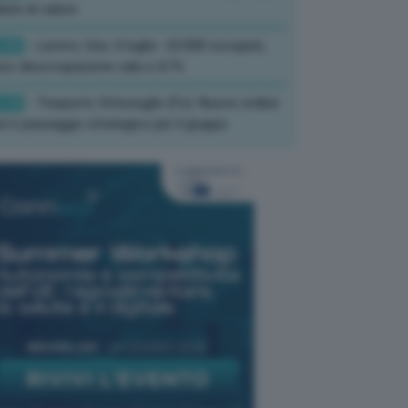
ate di calore
:33
- Lavoro, Usa: A luglio -23.000 occupati,
so disoccupazione cala a 4,1%
:19
- Trasporti, Strisciuglio (Fs): Nuovo ordine
ni è passaggio strategico per il gruppo