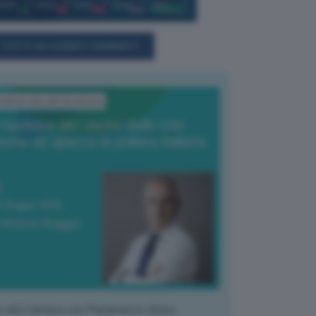
TUTTI GLI EVENTI CONNACT
'Editoriale del Direttore
l nucleare per uscire dalla crisi
nche se spacca la politica italiana
4 Giugno 2026
 Vittorio Oreggia
k alla Camera con Parlamento diviso.