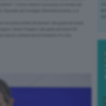
L'e
lettrici
”. Il tutto mentre il processo di nomina del
apr
o Speciale del Consiglio d’Amministrazione, e si
que
no la nomina di Bob Broderdorf alla guida del brand
eugeot, Xavier Peugeot alla guida del brand DS
à veicoli commerciali di Stellantis Pro One.