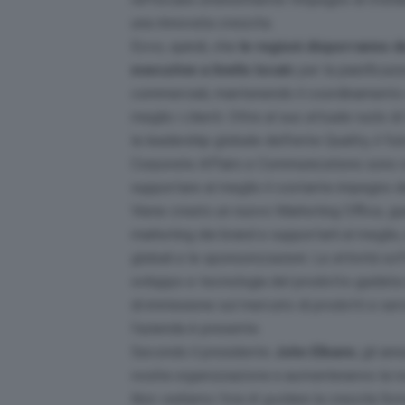
una rinnovata crescita.
Ecco, quindi, che
le regioni disporranno d
esecutive a livello local
e per la pianificazi
commerciali, mantenendo il coordinamento co
meglio i clienti. Oltre al suo attuale ruolo
la leadership globale dell’ente Quality, il ful
Corporate Affairs e Communications sono sta
supportare al meglio il costante impegno del
Viene creato un nuovo Marketing Office, guid
marketing dei brand e supportarli al meglio, 
globali e le sponsorizzazioni. Le attività so
sviluppo e tecnologia del prodotto guidata 
di immissione sul mercato di prodotti e servizi
l’azienda è presente.
Secondo il presidente
John Elkann
, gli ann
nostra organizzazione e aumenteranno la nostr
Non vediamo l’ora di guidare la crescita for