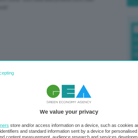
sità”
.
T
F
c
d
cepting
0
di
We value your privacy
Il
tners
store and/or access information on a device, such as cookies 
sta
identifiers and standard information sent by a device for personalised
met
 and content measurement, audience research and services developm