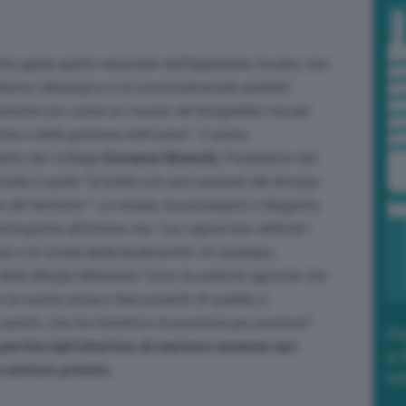
he guida quello nazionale dell’Appennino lucano, non
lismo ideologico e di una biodiversità astratta
”,
diversità non come un museo da fotografare ma per
iche e della gestione dell’uomo”
. Il senso
uello del collega
Giovanni Mianulli,
Presidente del
ndo il quale “
la tutela non può passare dal diniego
 del territorio
”. La strada, ha proseguito il dirigente
 antropiche all’interno ma
“con regole ben definite”
,
e e la tutela della biodiversità. Un esempio,
della Murgia Materana
“sono le pratiche agricole che
a nostra storia e fare prodotti di qualità, a
 parchi, che ha l’obiettivo di produrre per produrre”.
Po
partita dall’obiettivo di mettere insieme vari
a 
l settore privato.
in