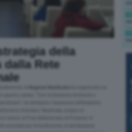
ond
14
tas
14
tre
strategia della
 dalla Rete
nale
iodiversità, la
Regione Basilicata
ha organizzato un
 in questo campo. “
Con la Direzione Ambiente e
aordinari
o”, ha dichiarato l’assessora all’Ambiente
ll’evento intitolato ‘
Basilicata, scrigno di
si è tenuto al Polo bibliotecario di Potenza. In
a nazionale per la biodiversità, la declinazione