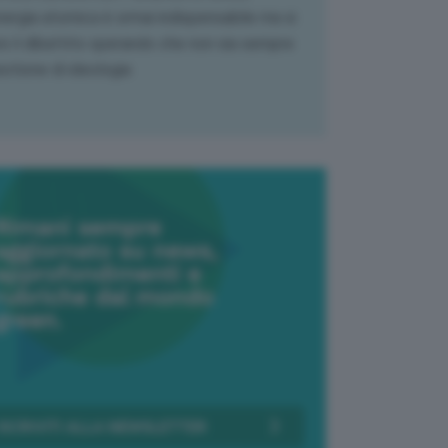
nergia atomica è ormai indispensabile ma si
e il dibattito sperando che non sia sempre
stione di ideologia