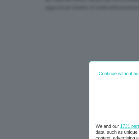
raggiunti gli obiettivi di tutela della biodiver
Continue without ac
We and our
1731 par
data, such as unique 
content, advertising