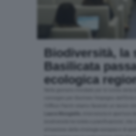
Biodiversità, la 
Basilicata passa
ecologica regio
Nella giornata mondiale per la tutela della b
convegno per illustrare l’impegno dell’Ente
l’Ufficio Parchi stiamo facendo un lavoro str
Laura Mongiello
, intervenuta in apertura de
biodiversità tra tutela e pianificazione’
, che 
attuazione della strategia europea e di quell