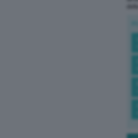
dell
R