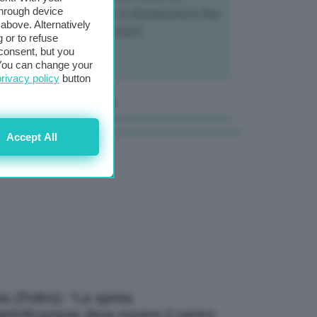
through device
tivatori ai trasformatori. In Europa prezzi fino
above. Alternatively
70% in meno rispetto al 2024
 or to refuse
consent, but you
. You can change your
privacy policy
button
anale Video GEA
Accept All
a (Polimi): “La spinta
elettrificazione deve essere il centro