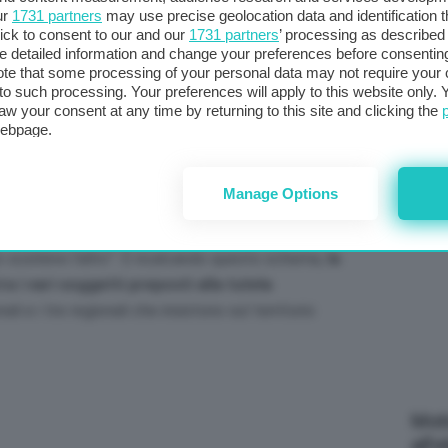
ur
1731 partners
may use precise geolocation data and identification 
col
ick to consent to our and our
1731 partners
’ processing as described 
al 
detailed information and change your preferences before consenting
te that some processing of your personal data may not require your 
t to such processing. Your preferences will apply to this website only
aw your consent at any time by returning to this site and clicking the
webpage.
C
Manage Options
erale del dipartimento Ambiente della Regione
Canio
o dei batteri alla maestosa aquila reale che solca i
 sostiene l’altro
”. E ricalcando questo schema,
la
ra i vari soggetti preposti alla tutela
ali e i tre regionali che insistono sul territorio
Mott
all’