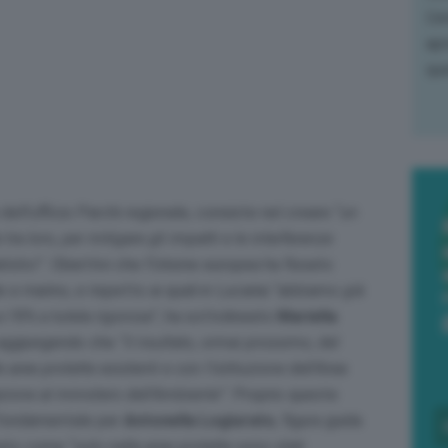
L'e
apr
que
dell’ufficio Parchi regionale, consiste nel creare “
un
 tra loro, per mitigare gli impatti e le interferenze
istici
”. Obiettivi che l’Unione europea ha fissato
e marino, e rispetto ai quali in Lucania “
abbiamo già
i l’8% a tutela rigorosa
”, ha sottolineato
Mariella
hi, aggiungendo che
“il risultato, ormai prossimo, del
ree protette esistenti e con l’istituzione dell’Area
zione al ministero dell’Ambiente”
. Proprio queste
 fondamentale per
Antonella Logiurato
, figura guida
eato come “
solo nella aree protette sono stati