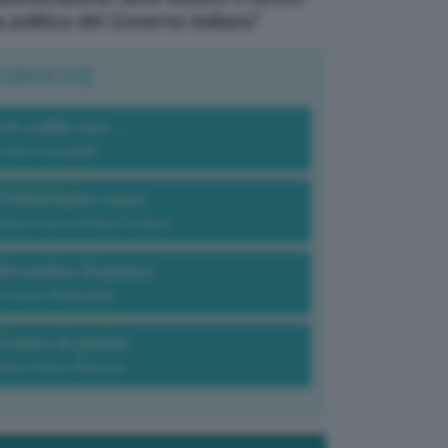
a politica del Governo italiano”
UBRICHE
Un caffè con...
Carlo Fumagalli
GREENdez-vous
Elena Fois e Chiara Troiano
Bruxelles Express
Lorenzo Robustelli
Green-à-porter
Maria Elena Ribezzo