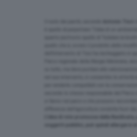
Il ruolo dei parchi, secondo
Antonio Tisci
c
è quello di perpetrare “
l’idea di un ambienta
quanto piuttosto quello di “
tutelare la bio
quello che è, ovvero il prodotto delle modif
dell’intervento di Tisci ha riecheggiato in q
Parco regionale della Murgia Materana, seco
su tutto, ma deve puntare alla valorizzazione
nel suo intervento, è consentire le attività
per renderle compatibili con la conservazion
secondo lo stesso responsabile del Parco 
si fanno nel parco e che possono raccontare l
differenza dell’agricoltura condotta fuori dai
L’idea di rete promossa dalla Basilicata, 
soggetti pubblici, può quindi allargarsi a