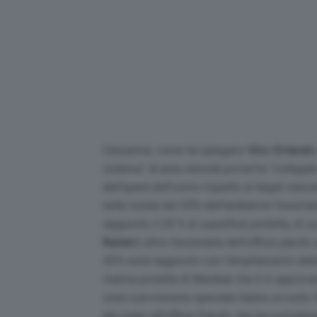
L’iniziativa, come ha spiegato
Vito Orlando
sistema
” di aree naturali protette “
collegate
dell’opera dell’uomo rispetto ai target natural
nella tutela del 30% dell’ambiente forestale 
raggiunto il 28 % di superficie protetta, di cu
Ranieri
, altra funzionaria dell’ufficio parc
30% verrà raggiunto con l’ampliamento delle a
marina protetta di Maratea che è in approva
zone a protezione speciale hanno un ruolo
del team all’Ufficio Parchi, che ha sottolin