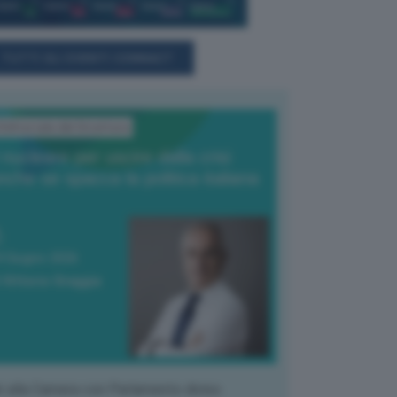
TUTTI GLI EVENTI CONNACT
'Editoriale del Direttore
l nucleare per uscire dalla crisi
nche se spacca la politica italiana
4 Giugno 2026
 Vittorio Oreggia
k alla Camera con Parlamento diviso.