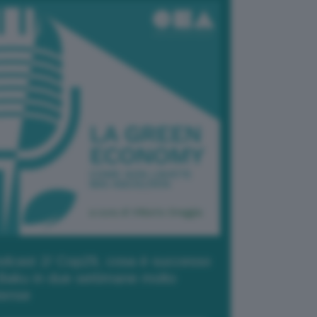
dcast 2/ Cop29, cosa è successo
Baku in due settimane molto
tense