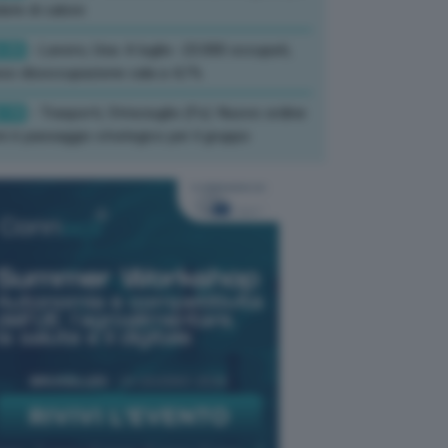
ate di calore
:33
- Lavoro, Usa: A luglio -23.000 occupati,
so disoccupazione cala a 4,1%
:19
- Trasporti, Strisciuglio (Fs): Nuovo ordine
ni è passaggio strategico per il gruppo