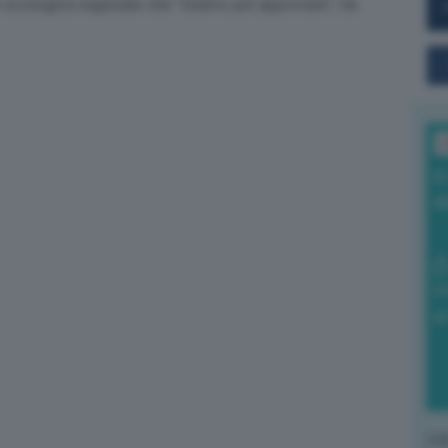
e ecologica regionale che “
stiamo per approvare
”, ha
L
I
a
0
di
L'o