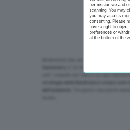
permission we and o
scanning. You may cl
you may access more 
consenting. Please no
have a right to objec
preferences or withdr
at the bottom of the 
Biodiversità che, secondo il direttore gen
Santariero
, è “
un filo che lega il più piccol
cieli
”, creando una “
rete in cui ogni elemento
strategia della Basilicata è creare rete t
dell’ambiente
. Tra questi i due parchi nazion
lucano.