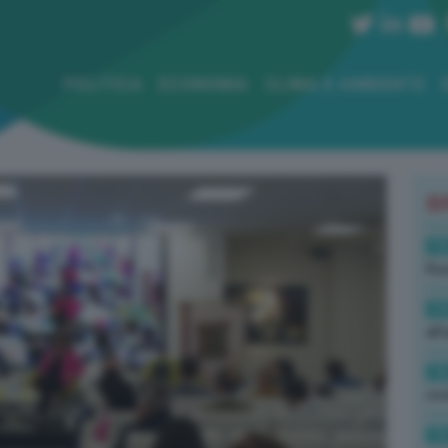
POLITICA
ECONOMIA
CLIMA E AMBIENTE
B
19
Rus
19
all
16
rev
15