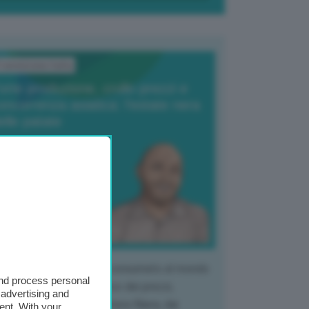
ransizione Italia
orte produzione, crollo prezzi e
oncorrenza asiatica: l’estate nera
elle patate
6 Agosto 2025
 Giuliano Zulin
 mercato del tubero più consumato al mondo
and process personal
 vivendo un crollo storico dei prezzi,
 advertising and
tendo a dura prova l'intera filiera, dai
ent. With your