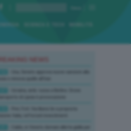
ENERGIA
SCIENZA E TECH
MOBILITÀ
REAKING NEWS
:52
- Usa, Senato approva nuove sanzioni alla
sia e rinnova quelle all’Iran
:07
- Ucraina, amb. russa a Berlino: Drone
’aeroporto di Lipsia è provocazione
:52
- Pnrr, Foti: Via libera Ue a proposta
isione Italia, rafforzati investimenti
:01
- Caldo, in Veneto domani allerta gialla per