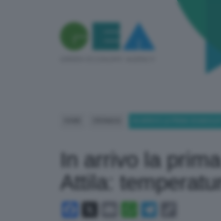
HOME
CRONACA
IN ARRIVO LA PRIMA SCIABOL
In arrivo la prima
Attila: temperatu
Facebook
X
Email
WhatsApp
Telegram
Copy