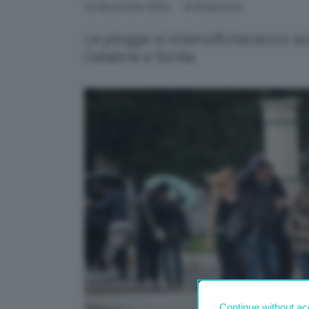
Link
22 Novembre 2023
- di Redazione
Le piogge si intensificheranno sul
Calabria e Sicilia
Continue without ac