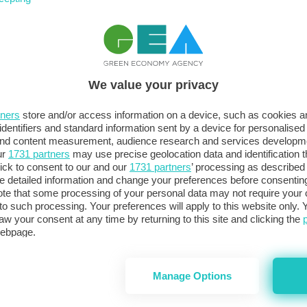
oria a livello globale, gli ultimi 5 mesi sono stati da
perature di metà novembre hanno segnato dati estremi:
We value your privacy
Paese e l’anomalia di +2,07°C a livello globale il 17
tners
store and/or access information on a device, such as cookies 
ale in poi per il nostro Pianeta. Lorenzo Tedici,
identifiers and standard information sent by a device for personalised
ma questo andamento di caldo estremo con un Global
Po
 and content measurement, audience research and services developm
ione che conferma la regola: spunta una previsione
a 
ur
1731 partners
may use precise geolocation data and identification 
ick to consent to our and our
1731 partners
’ processing as described 
in
detailed information and change your preferences before consenting
te that some processing of your personal data may not require your 
rà dal weekend la prima sciabolata artica di Attila
t to such processing. Your preferences will apply to this website only
aw your consent at any time by returning to this site and clicking the
ddo e di temperature sottomedia
: in altre parole farà
webpage.
media stagionale per almeno 10 giorni, evento mai
a prima irruzione artica della stagione colpirà tutto lo
collo delle temperature: ci vestiremo con berretti e
Manage Options
ata.