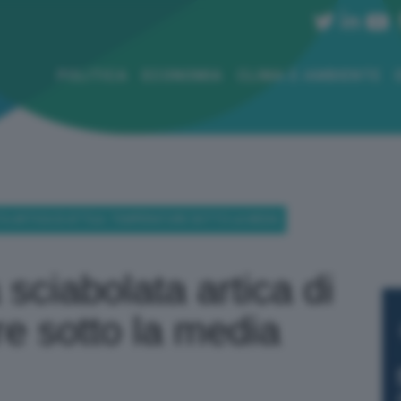
POLITICA
ECONOMIA
CLIMA E AMBIENTE
ATA ARTICA DI ATTILA: TEMPERATURE SOTTO LA MEDIA
 sciabolata artica di
re sotto la media