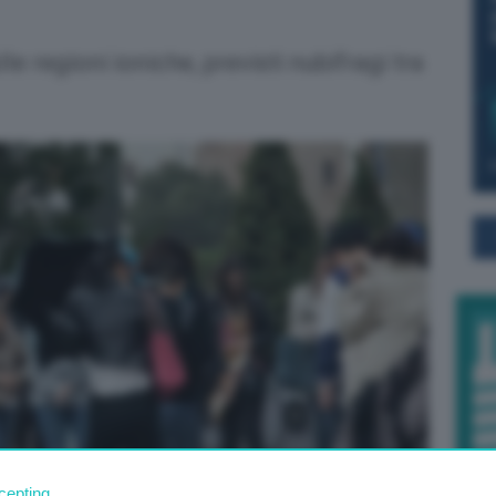
le regioni ioniche, previsti nubifragi tra
cepting