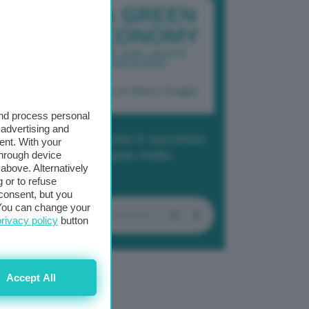
and process personal
 advertising and
dcast 2/ Cop29, cosa è successo
ent. With your
Baku in due settimane molto
through device
above. Alternatively
tense
 or to refuse
consent, but you
. You can change your
privacy policy
button
Accept All