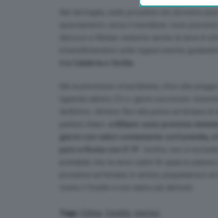
Nel dettaglio, nelle prossime ore dovremo pre
spostamento verso il meridione: sono previste 
Abruzzo e Molise vedremo anche la neve in alta co
intensificheranno sulle regioni ioniche gradua
tra Calabria e Sicilia
.
Ma la previsione straordinaria, oltre alle piogg
riguarda sabato 25 e i giorni successivi: inizier
definitivo. Almeno fino alla prima settimana d
parlerà chiaro:
a Milano sono previste minime
giorni con valori ovviamente sottomedia, a
pure a Roma con 0°/9°
. Inoltre, non si esclu
probabile che la neve cadrà fin quasi in pianura
prossima settimana: in sintesi, prepariamoci al
vivere il freddo e non siamo più abituati.
Clima
,
freddo
,
meteo
Tags: