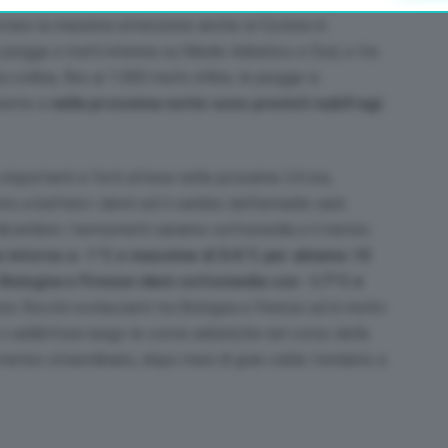
stare la massima attenzione anche al Ciclone in
piogge a tratti intense su Medio Adriatico e Sud, e tra
llina, fino ai 1.000 metri; infine, le piogge si
lmente e
nella prossima notte sono previsti nubifragi
e importanti e forti attese nelle prossime 24 ore,
emo a battere i denti ed il cambio dell’armadio sarà
i dicembre i termometri saranno sottomedia e il meteo
 intorno a -1°C e massime di 5/6°C per almeno 10
 Bologna e Firenze idem sottomedia con -1/7°C e
dono fiocchi svolazzanti tra Bologna e Firenze ed è molto
 o addirittura lungo le coste adriatiche nel corso della
 meteo straordinario, dopo mesi di gran caldo torniamo a