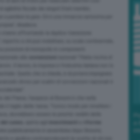
o di aiuti di Stato per realizzare obiettivi così
i agibilità fiscale dei singoli Stati membri,
ei a perdere la gara. Ed è una minaccia serissima per
europea
“, ribadisce.
ne stanno affrontando la duplice transizione
“, rispetto a chi può mobilitare, su scala continentale,
 su posizioni di monopolio in componenti
nazionale alle
sovvenzioni
nazionali “
l’Italia rischia di
voro. Il lavoro, le imprese e l’industria italiana non lo
dustriale. Quello che si chiede, è di potersi impegnare
anzato diviso per scalini di sovvenzioni nazionali è
occidentale
“.
io del Paese, l’auspicio di Bonomi è che nella
e il taglio delle tasse, “
l’unico modo per rimettere i
isce, dovrebbero essere le priorità: redditi delle
Po
 del cuneo
, spinta agli
investimenti
e
riforme
.
a 
in
rvenire pubblicamente in assemblea dopo Bonomi,
iente e giudica controproducenti le scelte di chi non