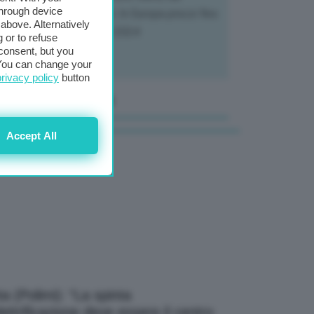
through device
tivatori ai trasformatori. In Europa prezzi fino
above. Alternatively
70% in meno rispetto al 2024
 or to refuse
consent, but you
. You can change your
privacy policy
button
anale Video GEA
Accept All
a (Polimi): “La spinta
elettrificazione deve essere il centro