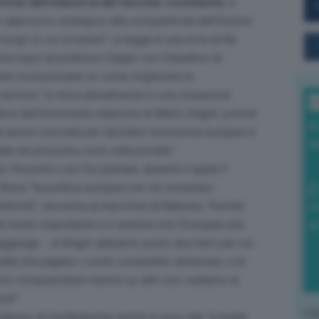
ttive dell’industria del Vecchio continente
, è
n approccio strategico alla competitività dell’Unione
uogo in cui investire
”, si legge in una nota di Be.
ire input al professor Draghi con l’obiettivo di
ste rivoluzionarie su come migliorare la
 settore “
si trova attualmente in una situazione
L
tive dell’imminente relazione di Mario Draghi, poiché
I
d azioni concrete per riportare l’economia europea in
a
ada nel prossimo ciclo istituzionale
”.
 l’incontro con l’ex premier, durante il quale il
inora “
la politica europea non ha compreso
itività
”, racconta ai microfoni di Rainews. Perché
0
ida molto importante e ci sembra che l’Europea stia
di
ggiunge -.
A Draghi abbiamo posto due temi per noi
uella che pagano i nostri competitor americani, e la
emi comprensibile mentre su altri non vediamo la
sti
”.
L'o
idente di Confindustria mette in luce che “
a livello