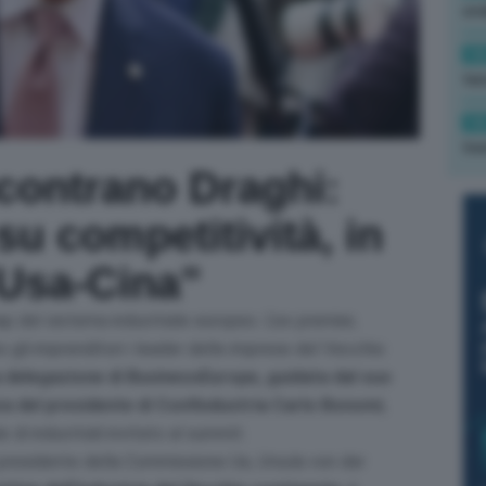
ond
14
tas
14
tre
ncontrano Draghi:
su competitività, in
 Usa-Cina”
p del sistema industriale europeo. L’ex premier,
 gli imprenditori i leader delle imprese del Vecchio
a delegazione di BusinessEurope, guidata dal suo
za del presidente di Confindustria Carlo Bonomi
,
di industriali invitato al summit.
a presidente della Commissione Ue, Ursula von der