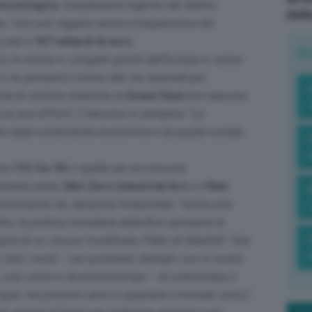
tecnologica
. L’espansione ingente del debito
dell
, “
non può reggere senza un’espansione del
è pari a
187 miliardi di euro
.
R
le risorse e i progetti gestiti dall’Europa in senso
e se prevarrà il ritorno alle vie nazionali per
rda le critiche avanzate al
Green Deal
non nascono
ai suoi effetti. Il discorso è semplice: “
La
e dalla sostenibilità economica e da quella sociale.
me il
Fit for 55
o quelle per accrescere
materie prime (
Net Zero Industrial Act
e il
Raw
mmissione Ue, denuncia l’industriale, “
senza una
ro, la politica monetaria della Bce cambiava di
gore di un, sia pur modificato, Patto di Stabilità
“. Una
tutti i modi – nei quotidiani dialoghi con le nostre
 così come in BusinessEurope – di sottolineare il
opei, nei prossimi anni si spezzerà il mercato unico
“,