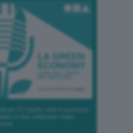
dcast 2/ Cop29, cosa è successo
Baku in due settimane molto
tense