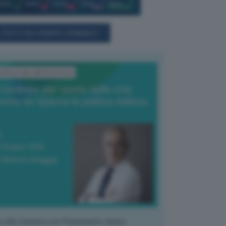
TUTTI GLI EVENTI CONNACT
'Editoriale del Direttore
l nucleare per uscire dalla crisi
nche se spacca la politica italiana
4 Giugno 2026
 Vittorio Oreggia
k alla Camera con Parlamento diviso.