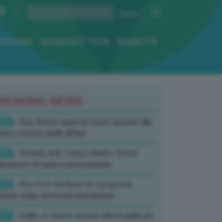
ENERGIA
SCIENZA E TECH
MOBILITÀ
REAKING NEWS
:52
- Usa, Senato approva nuove sanzioni alla
sia e rinnova quelle all’Iran
:07
- Ucraina, amb. russa a Berlino: Drone
’aeroporto di Lipsia è provocazione
:52
- Pnrr, Foti: Via libera Ue a proposta
isione Italia, rafforzati investimenti
:01
- Caldo, in Veneto domani allerta gialla per