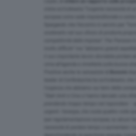
Leyen, di
stilare un rapporto sulle prospe
stata sottolineata “
l’urgente necessità di u
europea come sede imprenditoriale e come l
Spiegando che l’incontro è servito per “f
orn
sostenerlo nel suo sforzo di produrre propo
competitività delle imprese
”. Per Persson il
molto difficile” ma “abbiamo grandi aspetta
il suo importante lavoro dovrebbe portare a
cima all’agenda e rimetterla sulla buona str
Positive anche le sensazioni di
Bonomi
dopo
leader di Confindustria ha sottolineato che f
l’urgenza che abbiamo sui temi della compet
“
Stati Uniti e Cina ci hanno lanciato una sf
prendendo troppo tempo nel rispondere
– a
urgenti: l’energia, che costa quattro volte q
iper regolamentazione europea, su alcuni t
necessità di perdere tempo e aumentare i co
Approfondendo la questione energia, il pres