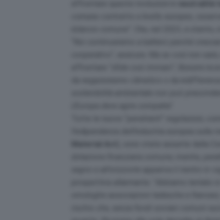
affrontare queste rivoluzioni in
neutralità 
comune contratto a livello europeo, osserva
bilancio comune
“. Che, nel 2023, a stento, 
“
Noi continueremo a batterci perché crescano 
cooperativo
“, assicura. Ma se così non sarà, 
affrontare “
sfide così immani
“, Bonomi rico
da negazionismo climatico o da indifferenza 
sostenibilità ambientale non può prescinder
L’Europa deve agire compatta
“.
Tutte le nuove “
penetranti
” regolazioni, co
l’indipendenza dell’industria europea sulle 
Material Act
), sono state assunte dalla Co
dotazione finanziaria comune; mentre, peralt
segno e all’orizzonte appariva il rientro in vi
prospettiva allarmante: “
Abbiamo tentato in 
omologhe associazioni tedesche e francesi,
rischio che, senza fondi sovrani comuni eur