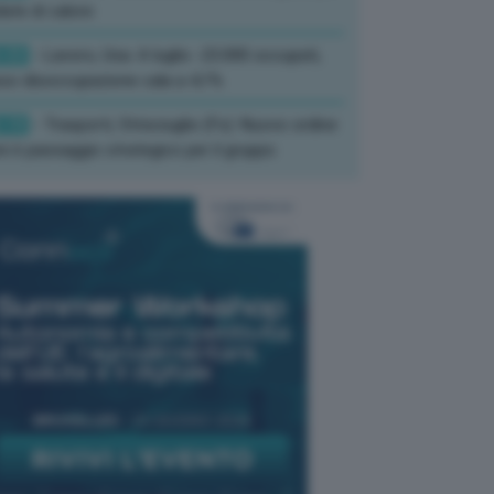
ate di calore
:33
- Lavoro, Usa: A luglio -23.000 occupati,
so disoccupazione cala a 4,1%
:19
- Trasporti, Strisciuglio (Fs): Nuovo ordine
ni è passaggio strategico per il gruppo