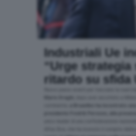
Industriali Ue i
“Urge strategia 
ritardo su sfida
Nuovo passo avanti per tracciare la road ma
Mario Draghi
, dopo aver ascoltato a Milano
continente,
a Bruxelles ha incontrato un
presidente Fredrik Persson, alla presen
unico leader di una confederazione nazionale 
All’ex Bce, che ha ricevuto il compito dall