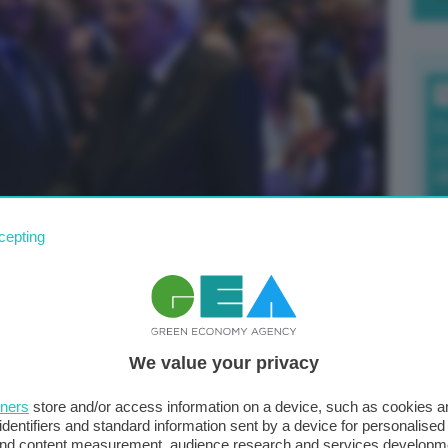
T
F
c
d
cepting
0
di
ansizioni sfida
We value your privacy
ondi sovrani
Il
tners
store and/or access information on a device, such as cookies 
i spezza
sta
identifiers and standard information sent by a device for personalised
met
 and content measurement, audience research and services developm