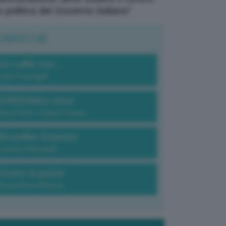
a politica del Governo italiano”
UBRICHE
Un caffè con...
Carlo Fumagalli
GREENdez-vous
Elena Fois e Chiara Troiano
Bruxelles Express
Lorenzo Robustelli
Green-à-porter
Maria Elena Ribezzo