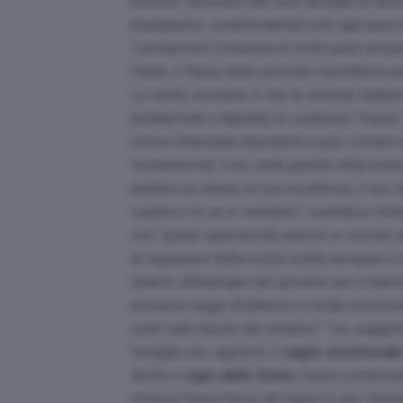
avverte. Ricorrere alle sole deroghe al diviet
impegnativi, condizionandoli solo agli spazi d
“
condannerà l’industria di molti paesi europ
l’Italia, il Paese della seconda manifattura 
La verità, sostiene, è che le aziende italia
(ambientale e digitale) in condizioni “
impari
risorse finanziarie imponenti e può contare
fondamentali. Così, nella grande sfida inter
perdere se stessa, le sue eccellenze, il suo la
vogliono né se lo meritano
“, scandisce l’in
con “
eguali opportunità, perché un mondo av
la negazione della nostra scelta europea e 
Quanto all’impegno del governo per il rilanc
prossima legge di bilancio si renda struttural
soldi nelle tasche dei cittadini
“. Tre, sugger
famiglie con, appunto, il t
aglio strutturale
Anche il
capo dello Stato
, l’unico a inte
stressa l’importanza del rispetto per l’amb