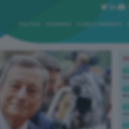
POLITICA
ECONOMIA
CLIMA E AMBIENTE
B
19
Rus
19
all
16
rev
15