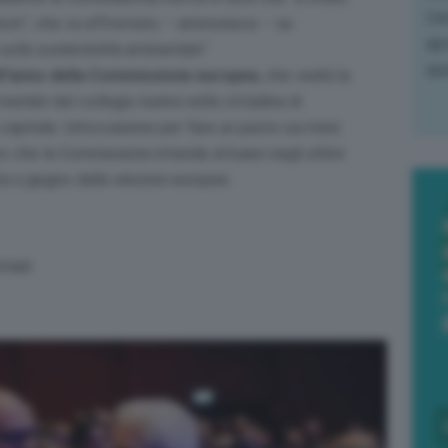
L'e
ture
”, che va affrontato – ammonisce – se
apr
sulla sostenibilità ambientale
”.
que
ll’anno della Commissione europea
, che vedrà la
membri del collegio riunirsi nella cittadina di
a capitale. Un’occasione per fare un punto sui mesi
aro che la Commissione intende attuare negli ultimi
ta a giugno dalle elezioni europee.
riali