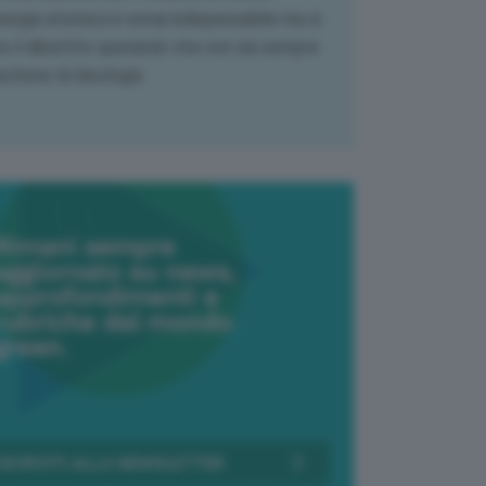
nergia atomica è ormai indispensabile ma si
e il dibattito sperando che non sia sempre
stione di ideologia