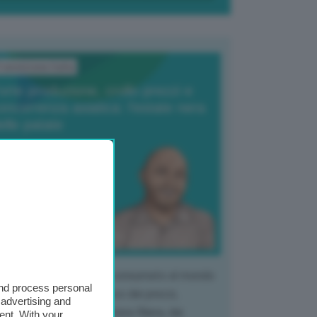
ransizione Italia
orte produzione, crollo prezzi e
oncorrenza asiatica: l’estate nera
elle patate
6 Agosto 2025
 Giuliano Zulin
 mercato del tubero più consumato al mondo
and process personal
 vivendo un crollo storico dei prezzi,
 advertising and
tendo a dura prova l'intera filiera, dai
ent. With your