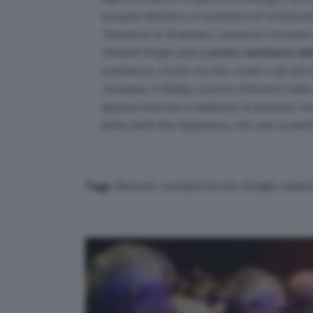
europeo abbiamo un problema di infrastrut
“
riteniamo di diventare i campioni mondiali 
Venerdì Draghi sarà al
primo seminario de
presidente, Ursula von der Leyen, e gli altri 
Jodoigne, in Belgio, a pochi chilometri dall
appena trascorsi e delineare le iniziative f
prima della fine legislatura, che sarà scandi
Bonomi
,
competitività
,
Draghi
,
indust
Tags: