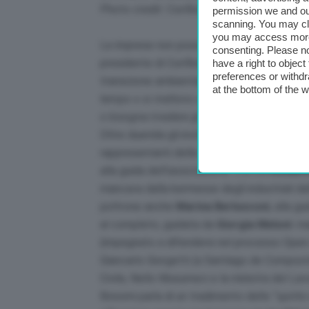
Photo credit: Confindustria (Instagram)
permission we and o
scanning. You may cl
you may access more 
Le imprese non possono essere lasciate da
consenting. Please no
presidente di Confindustria,
Carlo Bonomi
have a right to objec
preferences or withdr
transizione ambientale è “
ineludibile
“, ma “
p
at the bottom of the 
tempo o si mettono a disposizione cifre impo
o bisogna rivedere gli obiettivi
“.
Oltre duemila gli invitati all’
auditorium Par
rappresentanti delle istituzioni, per la sua
alla guida dell’associazione. C’è il
President
mancava dalla kermesse degli industriali da
poltrone anche
Marina Berlusconi
, alla g
al completo, guidata da
Giorgia Meloni
: m
(impegnato a difendersi nel processo Open 
Giancarlo Giorgetti (a Santiago de Composte
Civile, Nello Musumeci e la ministra del Lav
Bonomi parla di un tradimento dello “
spirit