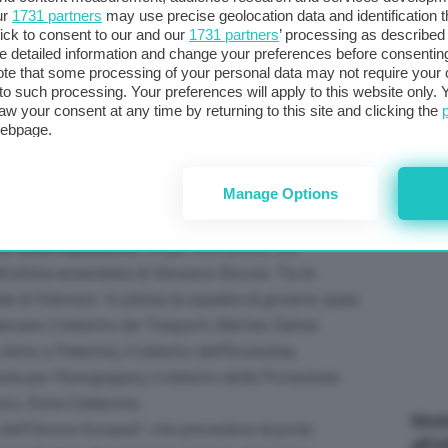
ur
1731 partners
may use precise geolocation data and identification 
col
ick to consent to our and our
1731 partners
’ processing as described 
al 
detailed information and change your preferences before consenting
 sole ad affrontare le
transizioni
. Il monito sale dal
te that some processing of your personal data may not require your 
. Nell’assemblea annuale torna a ripetere che la
t to such processing. Your preferences will apply to this website only
aw your consent at any time by returning to this site and clicking the
er realizzare obiettivi così ambiziosi in così poco
webpage.
C
rtanti – come hanno fatto gli Stati Uniti e la Cina –
Manage Options
co della Musica
di Roma, imprenditori e
 ultima assemblea: l’imprenditore ha ancora nove mesi
e della Repubblica
, Sergio Mattarella, che
ll’ultima assemblea di Vincenzo Boccia. Tra le
uida di Fininvest. In platea la squadra di governo quasi
ancano il ministro dei Trasporti, Matteo Salvini
Arms a Palermo), il ministro dell’Economia,
la per l’Eurogruppo), il ministro della Protezione
oro, Elvira Calderone.
Mott
o dell’Unione Europea
“, che prevedeva di poter
all’