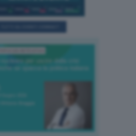
TUTTI GLI EVENTI CONNACT
'Editoriale del Direttore
l nucleare per uscire dalla crisi
nche se spacca la politica italiana
4 Giugno 2026
 Vittorio Oreggia