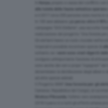
In
Kenya
, proprio a causa del conflitto con
alla tutela della fauna selvatica sparano
e il 2017 circa 200 persone sono morte in c
In 100 anni abbiamo già
perso oltre il 95% 
campagna “
SOS Elefante
”, una raccolta fon
realizzazione del progetto “
Una foresta per g
Gli elefanti hanno un ruolo cruciale nell’ec
tropicali è possibile incontrare specie di
alb
soltanto se i
semi sono stati digeriti dal
svolgono un’importante funzione di attivazi
sono anche dei veri e propri “
ingegneri
” del
determinano la distribuzione degli alberi e d
ad altre specie animali.
Il Progetto WWF
Una foresta per gli elef
Camerun, Repubblica del Congo), al cui inter
Ntokou Pikounda
, l’ultimo vero avamposto
2018 il parco è a tutti gli effetti un’area p