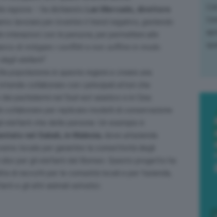
L'o
lla regione
– ha dichiarato
Lan Mercado, direttore
L'e
mo lavorare per invertire il trend negativo, gestendo
apr
le interazioni con le persone, per permettere alle
que
nco di mitigare i conflitti e non soffrire in modo
degli elefanti
“.
la popolazione in queste regioni e creare una
ntende collaborare con i principali attori che
dei pachidermi nel Sud-est asiatico e in Cina.
o di collaborare per replicare modelli di conservazione
li elefanti che delle persone. Un esempio è
mentato nel Sabah, in Malesia
, dove un’azienda
verno locale per garantire la connettività degli
 cibo per gli elefanti del Borneo. Questo progetto ha
 di raccolti per le comunità locali e per l’azienda,
ti e gli altri animali selvatici.