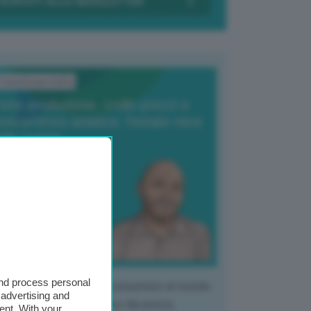
ransizione Italia
orte produzione, crollo prezzi e
oncorrenza asiatica: l’estate nera
elle patate
6 Agosto 2025
 Giuliano Zulin
and process personal
 mercato del tubero più consumato al mondo
 advertising and
 vivendo un crollo storico dei prezzi,
ent. With your