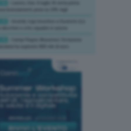
:50
- Lavoro, Usa: A luglio IA resta prima
sa licenziamenti, pesa su 24% tagli
:35
- Incendi, rogo boschivo a Suvereto (Li):
 elicotteri e otto squadre in azione
:26
- Campi Flegrei, Musumeci: Dotazione
anziaria ha superato 800 mln di euro