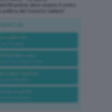
elettrificazione deve essere il centro
a politica del Governo italiano”
UBRICHE
Un caffè con...
Carlo Fumagalli
GREENdez-vous
Elena Fois e Chiara Troiano
Bruxelles Express
Lorenzo Robustelli
Green-à-porter
Maria Elena Ribezzo