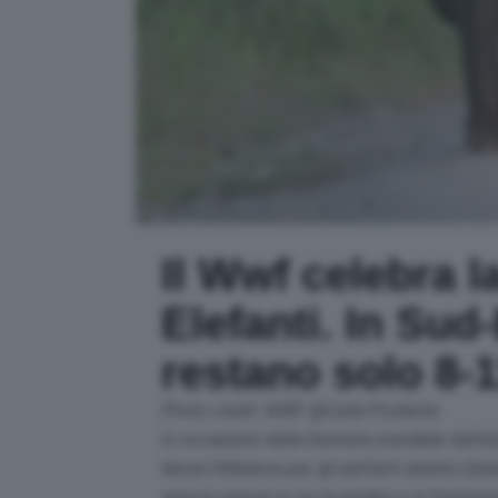
Il Wwf celebra l
Elefanti. In Sud
restano solo 8-
Photo credit: WWF @Cede Prudente
In occasione della Giornata mondiale dell’el
lancia l’Alleanza per gli elefanti asiatici (A
questa specie in cui la perdita e la framme