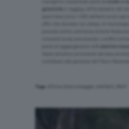
Il progetto comprende azioni di
studio e 
genetiche
e tagging, rafforzamento del s
quest’area (circa 1.000 elefanti uccisi ogni 
uffici che lavorano sul campo, le tecnologi
prevede inoltre un’intensa attività finalizza
comunità locali, prevenendo i conflitti at
punta al raggiungimento di
5 obiettivi misu
fauna selvatica; protezione dei beni; protezi
contribuire alla gestione del Parco Nazion
Africa
,
bracconaggio
,
elefanti
,
Wwf
Tags: