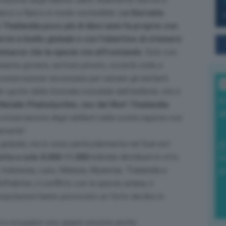
anco a fianco in modo sostenibile.
La Giornata
n Thailandia poco più di dieci anni fa proprio con
mi a livello globale e con l’obiettivo di ottenere
 minacce che la specie sta affrontando
. Solo con
ieme governi, settore privato, società civile e
conservazione necessarie per salvare gli elefanti.
L
o spirito della Giornata mondiale dell’elefante, che è
I
Natalie Phaholyothin, ceo del Wwf-Thailandia
a
conservazione degli elefanti nella nostra regione non
mamente
“.
llo globale, ma lo sono particolarmente nel Sud-est
otta a solo 8.000-11.000
individui distribuiti in otto
0
, Indonesia, Laos, Malesia, Myanmar, Thailandia e
di
habitat, il conflitto con la specie umana, il
popolazioni hanno provocato un forte declino in
andi e occupano uno spazio enorme anche