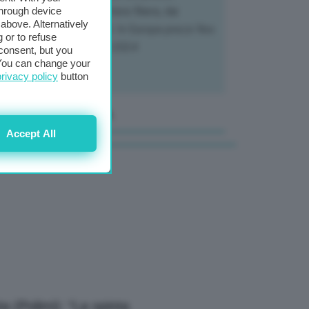
through device
tendo a dura prova l'intera filiera, dai
above. Alternatively
tivatori ai trasformatori. In Europa prezzi fino
 or to refuse
70% in meno rispetto al 2024
consent, but you
. You can change your
privacy policy
button
anale Video GEA
Accept All
a (Polimi): “La spinta