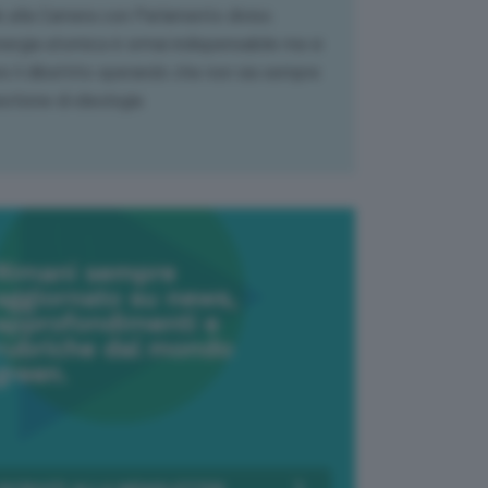
k alla Camera con Parlamento diviso.
nergia atomica è ormai indispensabile ma si
e il dibattito sperando che non sia sempre
stione di ideologia