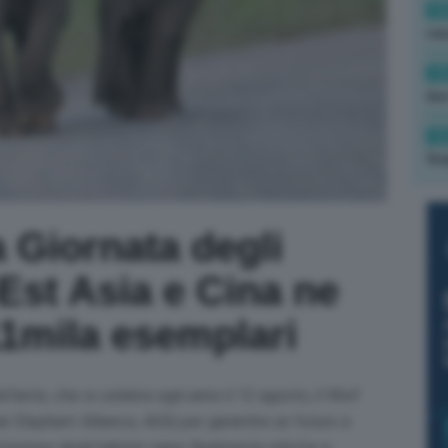
13
cau
13
due
12
fin
a Giornata degli
-Est Asia e Cina ne
11mila esemplari
efante, che si celebra ogni anno il 12 agosto, il Wwf
sian Elephant Alliance, AEA) per garantire un futuro a
ntazione degli habitat siano finalmente ridotte e