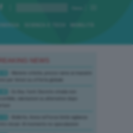
ENERGIA
SCIENZA E TECH
MOBILITÀ
REAKING NEWS
:10
- Materie critiche, prezzo rame ai massimi
rici per timori su offerta globale
:40
- Ex Ilva, fonti: Decreto strada non
corribile, valutazioni su alternative dopo
rture
:13
- Bollette, Arera rafforza Unità vigilanza
tro rincari: Al momento no speculazioni