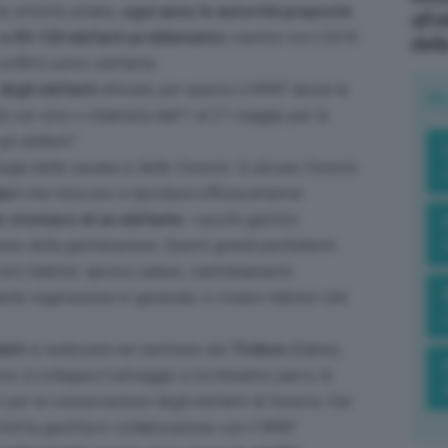
 le attività umane,
ogni anno le autorità preposte
all’
 a 50-120 elefanti problematici
, mentre tra il 2010
dell
onflitti uomo-elefante.
degli elefanti
africani, per questo il WWF lancia la
R
di con sms o chiamata dall’1 al 21 maggio per la
li elefanti
”.
ologia delle savane e delle foreste. In alcune foreste
eri
che riescono a riprodursi efficacemente
lo stomaco di un elefante
: i succhi gastrici
one della germinazione. Questi grandi pachidermi
 loro habitat: aprono radure, camminamenti,
ella vegetazione in generale, e creano habitat utili
anti
si realizzerà nel territorio del
Tridom
(Gabon,
no si sviluppa il selvaggio e ricchissimo parco di
 per la conservazione degli elefanti di foresta. Dal
rotetta gestita in collaborazione con il WWF.