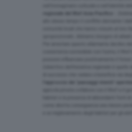
nell’immaginario culturale e nell’identità de
regionale del Wwf Asia-Pacifico
-.
Dobbia
allo stesso tempo il conflitto derivante l dal
comunità locali che hanno vissuto al loro fia
sproporzionato. Abbiamo bisogno di alleati 
Per arrestare questo allarmante declino del
coesistenza sostenibile con l’uomo, il Wwf i
possono influenzare positivamente il futuro 
L’obiettivo dell’iniziativa regionale è quell
di successo che vadano a beneficio sia deg
l’approccio dei ‘paesaggi viventi’ speri
agricola privata collabora con il Wwf e il go
habitat e la presenza di abbondanti fonti di
come diretta conseguenza una minore perdita
e un miglioramento degli habitat per gli elefan