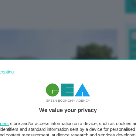
T
F
c
d
cepting
0
di
We value your privacy
tners
store and/or access information on a device, such as cookies 
Il
identifiers and standard information sent by a device for personalised
sta
 and content measurement, audience research and services developm