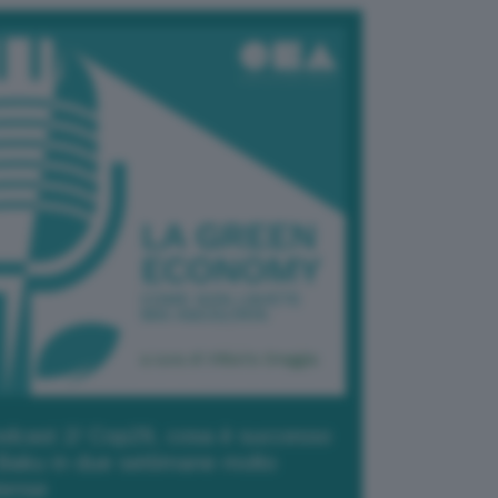
dcast 2/ Cop29, cosa è successo
Baku in due settimane molto
tense