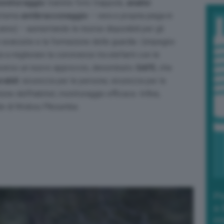
monitoraggio
tramite foto trappole,
analisi
istema
antibracconaggio
– vera e propria piaga in
anno) – aumentando le risorse disponibili per gli
e avanzate e la formazione delle guardie. L’impegno
ta a migliorare la convivenza tra elefanti con le
traverso un nuovo approccio, denominato
SAFE
, che
rabili
: sicurezza per le persone; sicurezza per la
one dell’habitat; monitoraggio efficace. Infine,
ale di Ntokou Pikoumba.
Po
a 
in