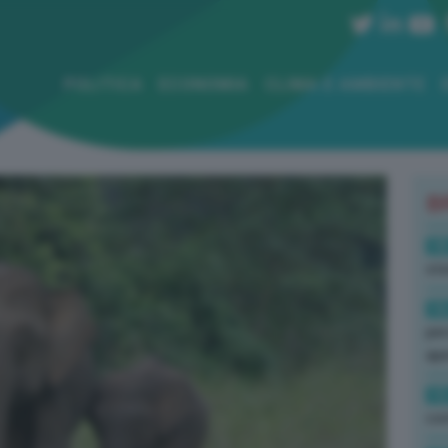
POLITICA
ECONOMIA
CLIMA E AMBIENTE
B
18
sto
16
per
ape
15
con