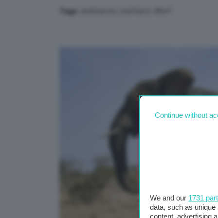
ambiente
,
elefanti
,
Wwf
Tags:
Continue without ac
We and our
1731 par
data, such as unique 
content, advertising