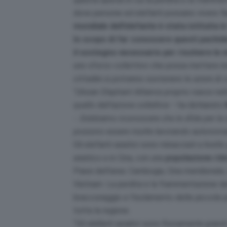
dove persone ed elefanti possano vivere fi
mondiale dell’elefante è stata istituita i
lo scopo di far conoscere questi pachider
il sostegno necessario per risolvere le
uno sforzo collettivo che possa mettere ins
cittadini si potranno sostenere le azioni di 
“
L’Asian Elephant Alliance proprio nasce nell
quello dell’azione collettiva
– ha dichiarato
-.
Dobbiamo riconoscere che le sfide per la 
possono essere risolte lavorando autono
Gli elefanti asiatici sono minacciati a live
asiatico e in Cina, con una
popolazione rid
Paesi dell’area: Cambogia, Cina meridionale
Vietnam. La perdita e la frammentazione dell’
bracconaggio e l’isolamento delle piccole 
tutta la regione.
“
Gli elefanti asiatici sono fisicamente gr