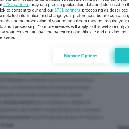
ur
1731 partners
may use precise geolocation data and identification 
met
ick to consent to our and our
1731 partners
’ processing as described 
col
detailed information and change your preferences before consenting
al 
te that some processing of your personal data may not require your 
ne elefanti in
t to such processing. Your preferences will apply to this website only
aw your consent at any time by returning to this site and clicking the
esemplari su 10
webpage.
C
frica
è drasticamente crollato, passando dai 12
Manage Options
riportati nell’ultimo censimento. L’allarme lo lancia il
tinte: l’
elefante di savana
(Loxodonta africana) è
 di foresta
(Loxodonta cyclotis) risulta invece
vvero con elevato rischio di estinzione a breve
ncipale del declino di entrambe le specie.
a 20mila elefanti
per il commercio illegale di
generate dai conflitti tra gli elefanti e le comunità
eforestazione
(trasformazione di aree di foresta e
i
acqua
.
Mott