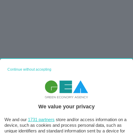
Continue without accepting
We value your privacy
We and our
1731 partners
store and/or access information on a
device, such as cookies and process personal data, such as
unique identifiers and standard information sent by a device for