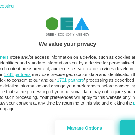
a del Sistema Italia, pur nel contesto internazionale
cepting
 manovra i focus sono stati, elenca Meloni, a
le famiglie con figli, alla riduzione della pressione
à e al rinnovo dei contratti dei dipendenti pubblici.
T
ispetto al passato, afferma, quando “
si è preferito
F
We value your privacy
enso nell’immediato che a gettare le basi per una
c
uelle misure su chi sarebbe venuto dopo
“.
d
tners
store and/or access information on a device, such as cookies 
identifiers and standard information sent by a device for personalised
 and content measurement, audience research and services developm
0
ur
1731 partners
may use precise geolocation data and identification 
bilancio
,
Manovra
,
Meloni
,
sbarra
,
sindacati
,
uil
ick to consent to our and our
1731 partners
’ processing as described 
di
detailed information and change your preferences before consenting
te that some processing of your personal data may not require your 
t to such processing. Your preferences will apply to this website only
aw your consent at any time by returning to this site and clicking the
webpage.
Il
sta
Manage Options
met