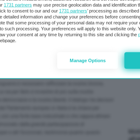
ica anche un approccio diverso al modo di scrivere
ur
1731 partners
may use precise geolocation data and identification 
col
licità by design. Abbiamo bisogno di innovazione e
ick to consent to our and our
1731 partners
’ processing as described 
al 
detailed information and change your preferences before consenting
ionali energivore maggiormente toccate dalla crisi. Il
te that some processing of your personal data may not require your 
asole fondamentale. Dobbiamo ridurre le dipendenze
t to such processing. Your preferences will apply to this website only
aw your consent at any time by returning to this site and clicking the
webpage.
Favi,
ha ricordato l’impegno e la disponibilità
C
divisione:
“Il sistema paese funziona a Bruxelles e
si parla, ci si confronta a tutti i livelli con idee
Manage Options
ll’Ufficio del Parlamento europeo in Italia.
“In un
guerra è necessario rafforzare la nostra Unione,
 via per farlo è investire di più sulla nostra
democrazie e la nostra libertà. Il dialogo tra decisori
l Parlamento europeo in Italia è la chiave per
 con una forte base industriale e che sappia attirare
stimoniato dalla grande partecipazione di
Mott
pei e alti funzionari, testimonia quanto questo
all’