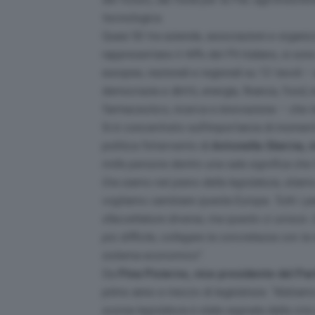
tecnologica.
Quasi 50 tra aziende, associazioni e organiz
rappresentano il 44% del Pil italiano, si so
europee, nazionali e regionali su 13 tavoli 
democrazia e diritti, energia, finanza, food, 
farmaceutico, ricerca e innovazione – che r
Si è concentrato sull’importanza di moment
politica l’intervento di
Antonella Sberna, 
mille persone dentro una sala significa che l’
Ora siamo nel pieno della legislatura, stia
vogliamo cambiare questa Europa. Tutti i pa
sfaccettature diverse, ma questo ci unisce.
più difficile, collegare la concretezza con la
sistema economico”.
Da
Pina Picierno, vice presidente del P
primo anno e mezzo di legislatura:
“Abbiamo
scorsa legislatura è stata segnata dalla cris