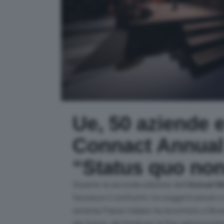
Ue, 50 aziende e
Connact Annual 
“Status quo non
Durante la seconda edizione dell’
Annual M
favorisce il confronto tra soggetti privati e
sistema Paese italiano ha incontrato a Bruxe
del futuro, dai fondi per la Pac agli investim