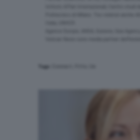
Istituto Affari Internazionali, Centro stud
Politecnico di Milano. Tra i relatori anche
Italia, UNHCR.
Agence Europe, ANSA, Eunews, Gea Agency, 
Vatican News sono media partner dell’inizia
Connact
,
Fitto
,
Ue
Tags: