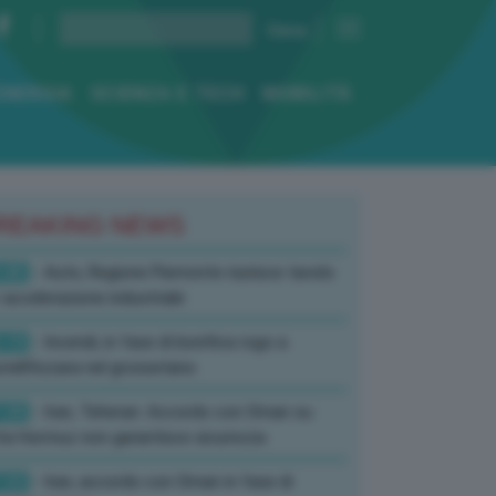
ENERGIA
SCIENZA E TECH
MOBILITÀ
REAKING NEWS
:45
- Auto, Regione Piemonte riunisce tavolo
 accelerazione industriale
:19
- Incendi, in fase di bonifica rogo a
tell’Azzara nel grossetano
:39
- Iran, Teheran: Accordo con Oman su
ta Hormuz non garantisce sicurezza
:33
- Iran, accordo con Oman in fase di