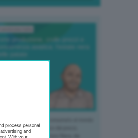
ransizione Italia
orte produzione, crollo prezzi e
oncorrenza asiatica: l’estate nera
elle patate
6 Agosto 2025
 Giuliano Zulin
 mercato del tubero più consumato al mondo
and process personal
 vivendo un crollo storico dei prezzi,
 advertising and
tendo a dura prova l'intera filiera, dai
ent. With your