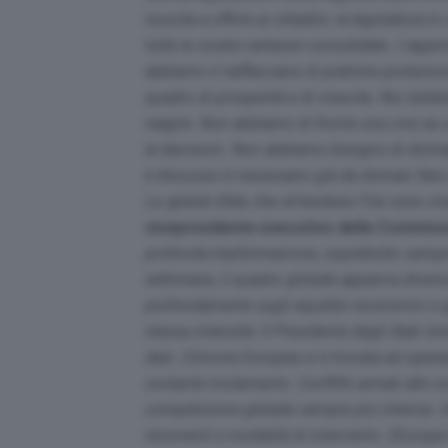
riuscita a offrire ai cittadini, la legislatur
tutte le nostre certezze consolidate. I rappor
abbiamo il riaffacciarsi di pratiche protezi
quadro di prosperità e di crescita. Noi dobb
reagire. Non abbiamo di fronte una crisi as 
le decisioni. Non abbiamo bisogno di dichiara
è discusso è necessario già da domani fare
Le grandi sfide che attendono l’Ue sono st
vicepresidente esecutivo della Commiss
profonda trasformazione, soprattutto sempre
settimane, il quadro globale appariva dive
profondamente sugli equilibri economici e g
stessa intensità. Il Presidente degli Stati Uni
dazi. L’Unione Europea si è trovata ad oper
costante mutamento. Conflitti armati alle no
competizione globale sempre più intensa. Un
strumenti e modalità di intervento. L’Europa