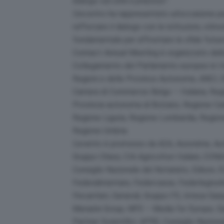
dialogo sia utile e prezioso”.
L’incontro ha rappresentato un’occasione pe
rafforzare il dialogo con le istituzioni, sti
fondamentale per affrontare le sfide future
Connact Annual Meeting è organizzato dalla 
Collegamento del Parlamento europeo in Ital
Regioni e delle Province Autonome, ANCI, E
Camera di Commercio Belgo – Italiana, Reg
Provincia autonoma di Bolzano, Regione Cal
Regione Liguria, Regione Lombardia, Regio
Regione Umbria.
L’evento è promosso da A2A, Assonime, Autos
Gruppo Chiesi, CIA Agricoltori Italiani, CON
Consiglio Nazionale del Notariato, Edison,
Federalimentare, Federcasse, FederlegnoArr
Fincantieri, Generali, Gruppo FS, Intesa San
Menarini Group, MFE – Media for Europe, Ope
Partner Scientifici: APRE, Consiglio Nazion