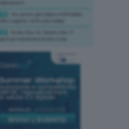
mpletamento
:36
- Oro, prezzo spot balza a 4.234 dollari
,8%) e argento +4,7% a 62,3 dollari
:45
- Ex Ilva, Urso: Su Taranto oltre 17
getti per investimenti di oltre 2 mld