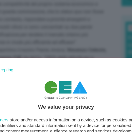
lla competitività del proprio sistema economico e
o di questa commissione, che lo status quo non fosse
o contesto, rispondere a priorità emergenti e
ostri sforzi si sono concentrati su due parole
T
ificazione per rendere il mercato interno più
F
orse in modo più efficiente ed efficace”.
c
petitivo il nostro Paese, invece,
Vincenzo Celeste,
d
resso l’UE
, ha detto:
“L’80% delle attività qui a
 di tutti noi, al di là delle posizioni politiche. È
cepting
0
mprenditoriale per noi che poi partecipiamo alla
di
 di sfide, la prima più grande è sicuramente quella
andi sfide per l’UE e sicuramente in un mondo in cui il
ssione è fondamentale un ripensamento
un incontro tra i capi di Stato a Liegi, dove si
We value your privacy
va con le idee chiare, forte di una valutazione
Il
itica che ha creato le condizioni di nuova centralità e
tners
store and/or access information on a device, such as cookies 
sta
identifiers and standard information sent by a device for personalised
 bisogno di più semplificazione normativa che
met
 and content measurement, audience research and services developm