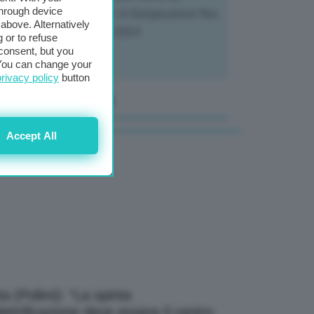
through device
tivatori ai trasformatori. In Europa prezzi fino
above. Alternatively
70% in meno rispetto al 2024
 or to refuse
consent, but you
. You can change your
privacy policy
button
anale Video GEA
Accept All
a (Polimi): “La spinta
elettrificazione deve essere il centro