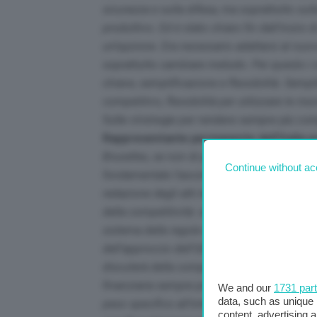
sicurezza e sulla difesa, ma soprattutto su
produttivo. Ed è stato chiaro fin dall’inizi
un’opzione. Era necessario adattarsi al nuov
soprattutto cambiare metodo. Per questo i n
chiave, semplificazione e flessibilità. Sempl
competitivo, flessibilità per utilizzare le ris
Sulle strategie per rendere sempre più com
Rappresentante permanente dell’Italia p
Bruxelles, se non di più, riguardano l’interesse
Continue without ac
fondamentale l’ascolto del nostro sistema i
redazione degli atti legislativi. Si è parlato
della competitività: siamo in una fase di gr
sistema delle regole viene messo in discu
dell’approccio dell’UE. Il 12 febbraio ci sarà 
discuterà della competitività. L’italia ci arri
finanziaria sempre più solida e stabilità pol
We and our
1731 par
data, such as unique 
peso specifico all’interno dell’UE. Abbiamo
content, advertising