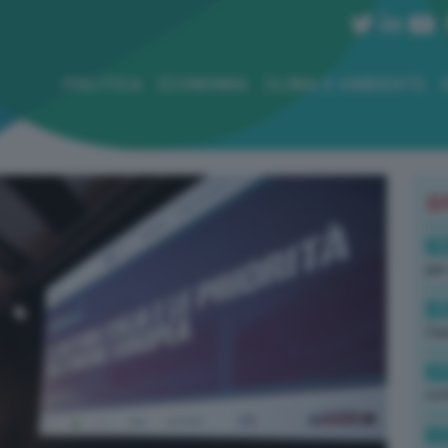
POLITICA
ECONOMIA
CLIMA E AMBIENTE
B
19
per
19
Cas
17
rot
17