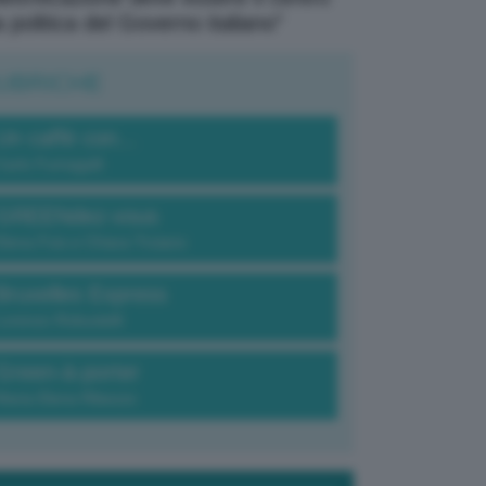
a politica del Governo italiano”
UBRICHE
Un caffè con...
Carlo Fumagalli
GREENdez-vous
Elena Fois e Chiara Troiano
Bruxelles Express
Lorenzo Robustelli
Green-à-porter
Maria Elena Ribezzo