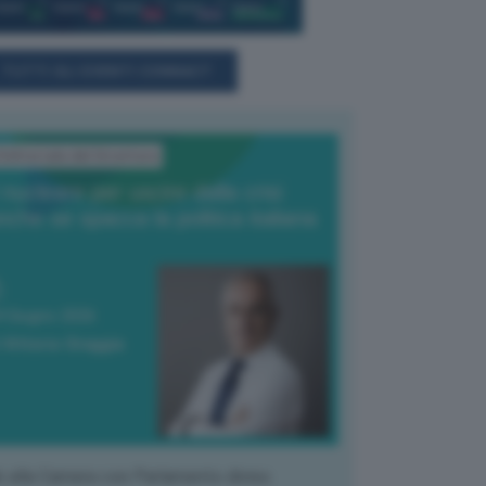
TUTTI GLI EVENTI CONNACT
'Editoriale del Direttore
l nucleare per uscire dalla crisi
nche se spacca la politica italiana
4 Giugno 2026
 Vittorio Oreggia
k alla Camera con Parlamento diviso.