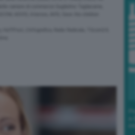
i delle camere di commercio Guglielmo Tagliacarne,
 AGCOM, ASVIS, Intersos, AVSI, Save the children
HuffPost, L’Infografica, Radio Radicale, TGcom24,
tiva.
Po
a 
in