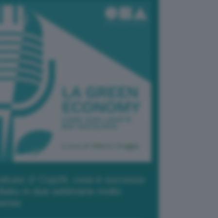
dcast 2/ Cop29, cosa è successo
Baku in due settimane molto
tense