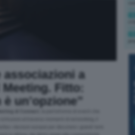
co
16
(+3
15
pro
 associazioni a
Meeting. Fitto:
 è un’opzione”
eeting di Connact
, la piattaforma di eventi che
 istituzioni attraverso momenti di networking, il
lles i decisori europei per discutere i grandi temi
enti in difesa, dai diritti umani alla competitività