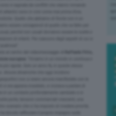
L'e
a in corso è segnata da conflitti che stanno minando
apr
ti atlantici sono in crisi come mai prima d’ora,
que
onistiche. Quello che abbiamo di fronte non è un
iamo essere consapevoli di quello che va fatto per
usual, perché non usuali dovranno essere le scelte e
zioni di intenti. Per ciascuno degli aspetti di cui si
 qualcosa”.
ate al centro del videomessaggio di
Raffaele Fitto,
ione europea:
“Viviamo in un mondo in continua e
 più rapida. Solo un anno fa, in queste stesse
rso. Alcune dinamiche che oggi incidono
eopolitici non si erano ancora manifestate con la
ti si era appena insediato, si iniziava a parlare di
are in un contesto profondamente cambiato e in
stre porte, tensioni commerciali crescenti, una
o scenario che ci ha imposto di rivedere priorità,
 ha dovuto rafforzare il proprio impegno sulla