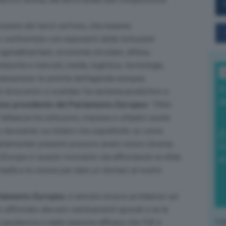
zazioni del terzo settore, che insieme
no confrontate con esponenti delle istituzioni
– agroalimentare, economia circolare, difesa,
industria e mercati, media, logistica, tecnologia,
L
iassumono le priorità dell’agenda europea.
I
i di incontro e scambio fra sistema produttivo e
a
vice presidente del Parlamento Europeo:
“Oltre
alleanza tra istituzioni, imprese e cittadini esiste.
mo lavorando sui bilanci ma soprattutto su come
rlamentari presenti possono avere visioni diverse,
0
 L’Europa in questo momento sta affrontando la sfida
di
 realtà e la visione per dare un domani al nostro
arlamento Europeo
, è arrivato invece un bilancio sul
 affrontato davvero cambiamenti epocali e se la
L'o
i pandemica e dalla reazione efficace che l’UE è