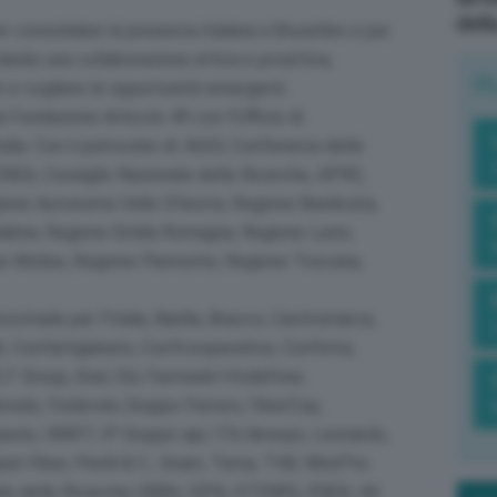
dell
r consolidare la presenza italiana a Bruxelles e per
molando una collaborazione attiva e proattiva,
R
 e cogliere le opportunità emergenti.
Fondazione Articolo 49 con l’Ufficio di
ia. Con il patrocinio di: AGID, Conferenza delle
NEA, Consiglio Nazionale delle Ricerche, APRE,
ione Autonoma Valle D’Aosta, Regione Basilicata,
abria, Regione Emilia Romagna, Regione Lazio,
ne Molise, Regione Piemonte, Regione Toscana,
trade per l’Italia, Barilla, Bracco, Centromarca,
AI, Confartigianato, Confcooperative, Confetra,
 ELT Group, Enel, Eni, Fastweb+Vodafone,
edo, Federvini, Gruppo Ferrero, FiberCop,
paolo, INWIT, IP Gruppo api, ITA Airways, Leonardo,
n Fiber, Pirelli & C., Snam, Terna, TIM, WindTre.
ale delle Ricerche (IBBA, ISPA, STEMS), ENEA, IAI