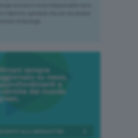
nergia atomica è ormai indispensabile ma si
e il dibattito sperando che non sia sempre
stione di ideologia