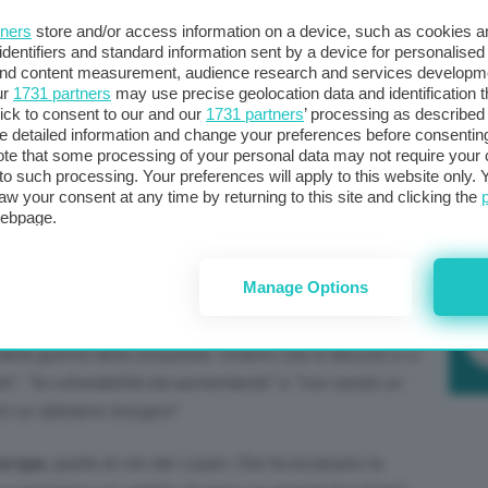
vinta che il
green deal
come era stato pensato da
tners
store and/or access information on a device, such as cookies 
rivisitato. Giusto un anno fa l’ex premier aveva
identifiers and standard information sent by a device for personalised
 and content measurement, audience research and services developm
 riscosse consensi ma che in concreto non ha spostato
ur
1731 partners
may use precise geolocation data and identification 
rsaglio di critiche diffuse proprio da parte dei più
ick to consent to our and our
1731 partners
’ processing as described 
d esempio, ministro degli Esteri ed ex presidente del
detailed information and change your preferences before consenting
te that some processing of your personal data may not require your 
rendesse la scena aveva assestato un paio di ceffoni a
t to such processing. Your preferences will apply to this website only
ambiare registro, del bisogno di dire basta all’unanimità
aw your consent at any time by returning to this site and clicking the
Po
sa europea. Non proprio peanuts.
webpage.
a 
in
i e la Cina
. Che sono giganti ma che agiscono
Manage Options
ittadini per
“la lentezza e la sua incapacità di muoversi
ave, è che i governi che compongono l’Europa non sono
lla gravità della situazione. Intanto che si discute e ci
o”, “la vulnerabilità sta aumentando”
e
“non esiste un
 di cui abbiamo bisogno”.
Europa
, quella di von der Leyen. Che ha incassato la