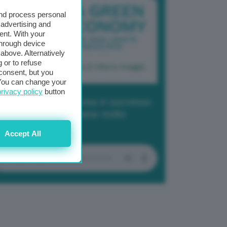
and process personal
 advertising and
ent. With your
through device
above. Alternatively
 or to refuse
consent, but you
. You can change your
privacy policy
button
dcast 2/ Cop29, cosa è successo
Baku in due settimane molto
tense
Accept All