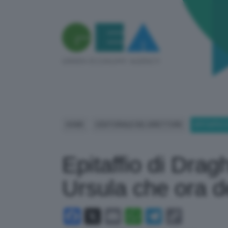
HOME
L'EDITORIALE DEL DIRETTORE
EPITAFFIO 
Epitaffio di Drag
Ursula che ora 
Facebook
X
Email
WhatsApp
Telegram
Copy