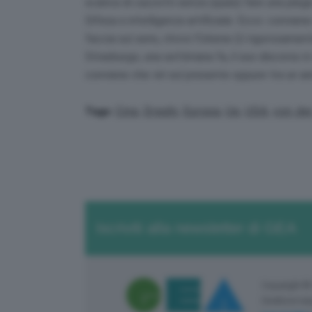
scarica di cazzotti senza (quasi) fare una pie
Difesa e intelligenza artificiale. Ecco: conviene
faccia sul serio, ritrovi l’Unione (U rigorosam
Strasburgo, una settimana fa, il suo discorso 
conviene che viri sul presente oppure tra un an
Cina
,
Draghi
,
Europa
,
Ue
,
USA
,
von de
Tags:
Iscriviti alla newsletter di GEA
Copyright ©
Direttore re