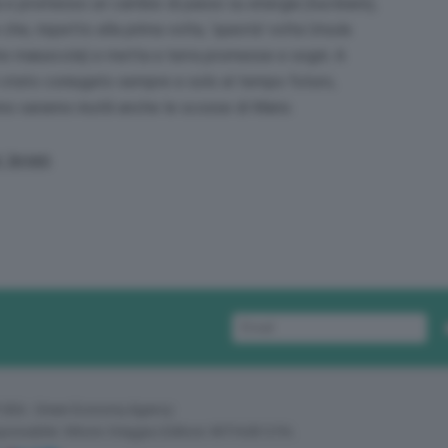
ga e promesso un cambio di passo su energia (nucleare),
 che, rispetto alla prima volta, ‘questa’ volta Ursula
ente maiuscola) e metta a terra promesse e sogni. A
è stato coniugato sempre e solo al tempo futuro,
no saranno inutili anche le scosse di Mario.
r leyen
 GEA - Green Economy Agency
sponsabile: Vittorio Oreggia | Editore: WITHUB S.P.A.