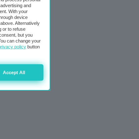
 advertising and
ent. With your
through device
above. Alternatively
 or to refuse
consent, but you
. You can change your
privacy policy
button
Accept All