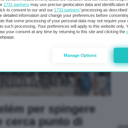
ur
1731 partners
may use precise geolocation data and identification 
met
ick to consent to our and our
1731 partners
’ processing as described 
col
detailed information and change your preferences before consenting
al 
te that some processing of your personal data may not require your 
t to such processing. Your preferences will apply to this website only
aw your consent at any time by returning to this site and clicking the
webpage.
C
Manage Options
elém per spingere
e cerca punto di
Mott