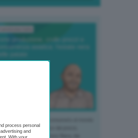
ransizione Italia
orte produzione, crollo prezzi e
oncorrenza asiatica: l’estate nera
elle patate
6 Agosto 2025
 Giuliano Zulin
 mercato del tubero più consumato al mondo
and process personal
 vivendo un crollo storico dei prezzi,
 advertising and
tendo a dura prova l'intera filiera, dai
ent. With your