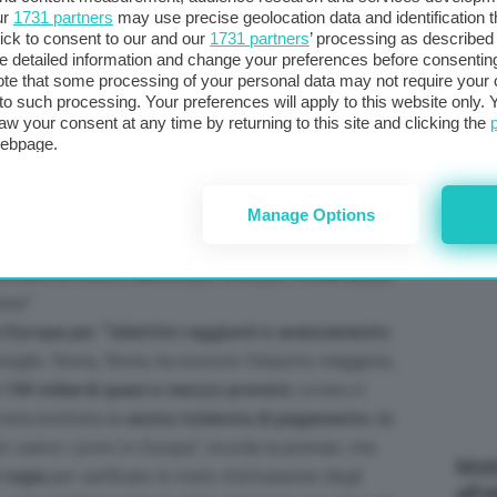
all’amministrazione fiscale ai contribuenti e
ur
1731 partners
may use precise geolocation data and identification 
col
ick to consent to our and our
1731 partners
’ processing as described 
ttito fiscale derivante da queste lettere di
al 
detailed information and change your preferences before consenting
te that some processing of your personal data may not require your 
 Meloni
che, tiene a ribadire, “
smentisce quanti
t to such processing. Your preferences will apply to this website only
aw your consent at any time by returning to this site and clicking the
governo, quanti speravano in cuor loro che l’Italia
webpage.
C
nere magari un vantaggio elettorale
“. Il lavoro di
do “
che stiamo facendo quello che sappiamo fare
Manage Options
portare a casa i risultati concret
i”. La messa a terra
intero governo
“, assicura Meloni, perché ogni
endere la nostra nazione più forte, più moderna, più
rese
“.
in Europa per “obiettivi raggiunti e avanzamento
siglio. Roma, finora, ha ricevuto l’importo maggiore,
 194 miliardi quasi e mezzo previsti
, ovvero il
tata inoltrata la
sesta richiesta di pagamento
da
o siamo i primi in Europa
“, ricorda la premier, che
Mott
 regia
per verificare lo stato d’attuazione degli
all’