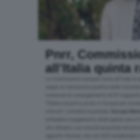
Pnrr, Commissi
all’Italia quinta 
La Commissione europea versa all’Italia la 
segue la valutazione positiva della Commis
connessa al conseguimento di 53 traguardi e 
“
L’Italia è al primo posto in Europa per num
ricevuto
“, rivendica la premier,
Giorgia Melo
richiedere il pagamento della quinta rata e 
che stimano una crescita acquisita nel primo
rapporto Svimez, che nel 2023 evidenziano 