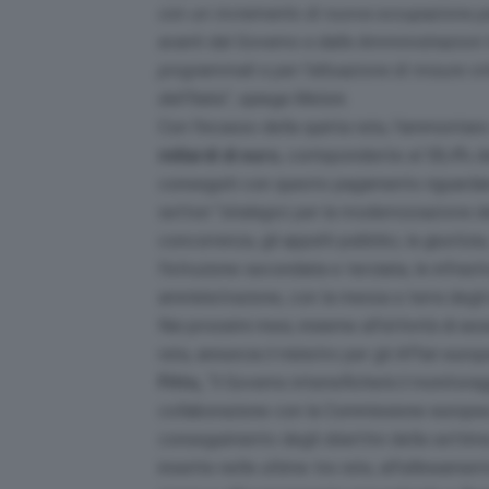
con un incremento di nuova occupazione pari 
avanti dal Governo e dalle Amministrazioni t
programmati e per l’attuazione di misure vir
dell’Italia
”, spiega Meloni.
Con l’incasso della quinta rata, l’ammontar
miliardi di euro
, corrispondente al 58,4% del
conseguiti con questo pagamento riguardano
settori “
strategici per la modernizzazione d
concorrenza, gli appalti pubblici, la giustizia,
l’istruzione secondaria e terziaria, le infrastr
amministrazione, con la messa a terra degli i
Nei prossimi mesi, insieme all’attività di
rata, annuncia il ministro per gli Affari europe
Fitto,
“il Governo intensificherà il monitorag
collaborazione con la Commissione europea e 
conseguimento degli obiettivi della settima
inserite nelle ultime tre rate, all’allineame