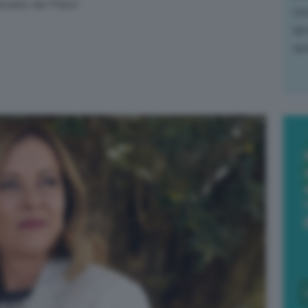
ziario del Piano”.
L'e
apr
que