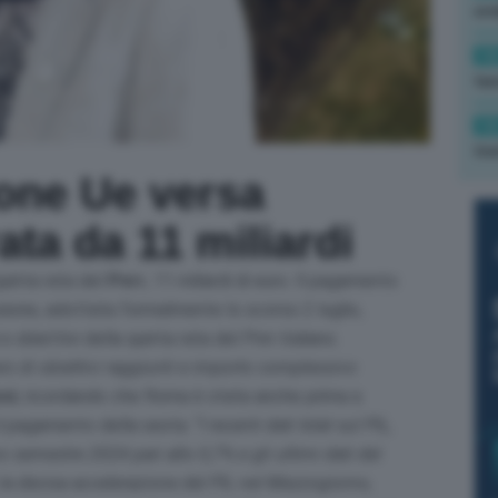
ond
14
tas
14
tre
one Ue versa
rata da 11 miliardi
quinta rata del
Pnrr
, 11 miliardi di euro. ll pagamento
sione, adottata formalmente lo scorso 2 luglio,
obiettivi della quinta rata del Pnrr italiano.
ero di obiettivi raggiunti e importo complessivo
ni
, ricordando che Roma è stata anche prima a
il pagamento della sesta. “
I recenti dati Istat sul PIL,
 semestre 2024 pari allo 0,7% e gli ultimi dati del
la decisa accelerazione del PIL nel Mezzogiorno,