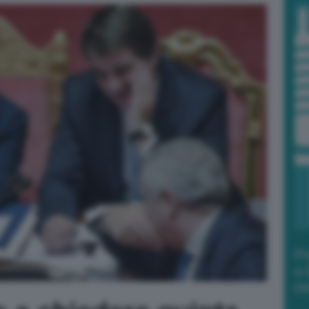
Po
a 
in