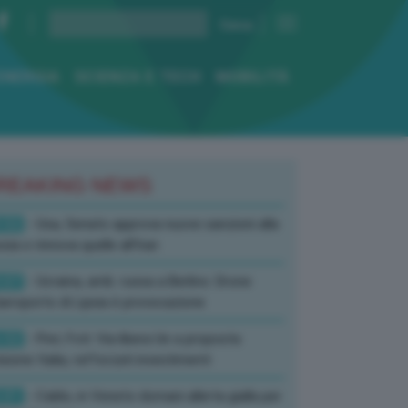
ENERGIA
SCIENZA E TECH
MOBILITÀ
REAKING NEWS
:52
- Usa, Senato approva nuove sanzioni alla
sia e rinnova quelle all’Iran
:07
- Ucraina, amb. russa a Berlino: Drone
’aeroporto di Lipsia è provocazione
:52
- Pnrr, Foti: Via libera Ue a proposta
isione Italia, rafforzati investimenti
:01
- Caldo, in Veneto domani allerta gialla per