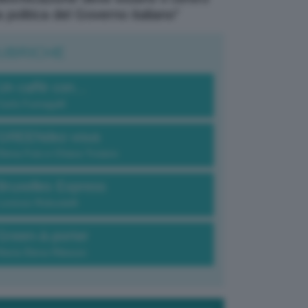
a politica del Governo italiano”
UBRICHE
Un caffè con...
Carlo Fumagalli
GREENdez-vous
Elena Fois e Chiara Troiano
Bruxelles Express
Lorenzo Robustelli
Green-à-porter
Maria Elena Ribezzo