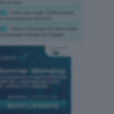
ate di calore
:33
- Lavoro, Usa: A luglio -23.000 occupati,
so disoccupazione cala a 4,1%
:19
- Trasporti, Strisciuglio (Fs): Nuovo ordine
ni è passaggio strategico per il gruppo