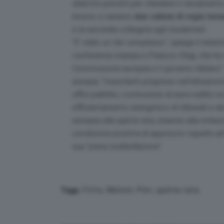
obiettivi previsti per chiedere il versament
invece ci saranno
due cabine di regia tem
e la seconda collegata agli studentati.
“
E’ stato un iter complesso
“, spiega il minist
conferenza stampa a Palazzo Chigi, che ha
Commissione europea e il governo italiano
europei, “
importanti progressi nell’attuazion
uffici pubblici, costruzione di nuovi edifici s
efficientamento energetico di tribunali e dei
europea alla quinta rata, insieme alla richiest
condizione positiva di approccio rispetto a
sua “
piena soddisfazione
“.
Fitto
,
Meloni
,
Pnrr
,
quinta rata
Tags: