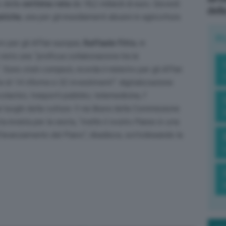
o della
settima
rata
da 18,2 miliardi di euro. Giovedì
dell
atiche
, una per gli insediamenti abusivi in agricoltura
R
ro per gli Affari europei,
Raffaele Fitto
, in
 visto una
“proficua collaborazione tra la
“. Sono stati compiuti, ricorda il ministro per gli Affari
e di 14 riforme e 32 investimenti
“: digitalizzazione
colastici, trasporti pubblici, telemedicina, l’
 luoghi della cultura. Il via libera della Commissione
a inviata per la sesta, “
mette il nostro Paese in una
ll’avanzamento del Piano
“, ribadisce, sottolineando la