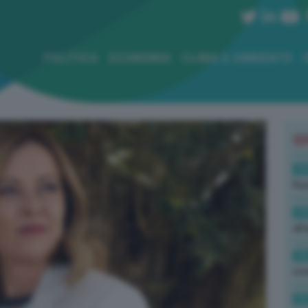
POLITICA
ECONOMIA
CLIMA E AMBIENTE
B
19
Rus
19
all
16
rev
15