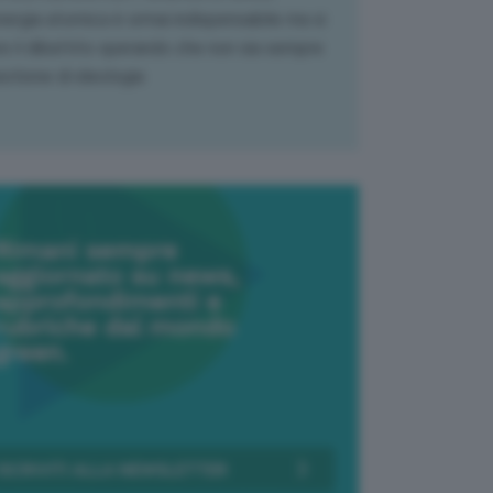
nergia atomica è ormai indispensabile ma si
e il dibattito sperando che non sia sempre
stione di ideologia