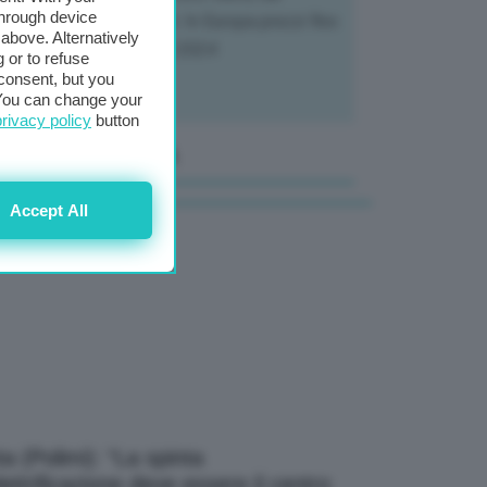
through device
tivatori ai trasformatori. In Europa prezzi fino
above. Alternatively
70% in meno rispetto al 2024
 or to refuse
consent, but you
. You can change your
privacy policy
button
anale Video GEA
Accept All
a (Polimi): “La spinta
elettrificazione deve essere il centro