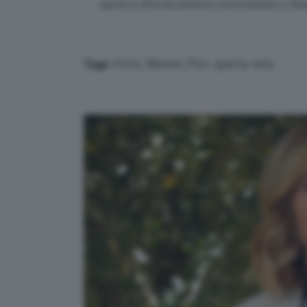
spesa e all’avanzamento procedurale e finan
Fitto
,
Meloni
,
Pnrr
,
quinta rata
Tags: