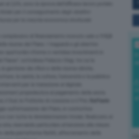
al 2,6%, sono la riprova dell’efficace lavoro portato
itolari per il conseguimento degli obiettivi
tuose per la crescita economica strutturale
e complessivo di finanziamento ricevuto sale a
113,5
le risorse del Piano. I traguardi e gli obiettivi
L
 quattordici riforme e ventidue investimenti in
I
el Paese”
, sottolinea Palazzo Chigi, tra cui la
a
 la gestione dei rifiuti e delle risorse idriche,
utture, la sanità, la cultura, l’università e la pubblica
nterventi per la transizione al digitale.
0
 assessment propedeutica al pagamento della sesta
di
i, il Sud, le Politiche di coesione e il Pnrr,
Raffaele
gio sull’attuazione del Piano, in costruttiva
con tutte le Amministrazioni titolari, finalizzato al
 rata, riservando particolare attenzione alle misure
nto della piattaforma ReGiS, all’incremento della
L'o