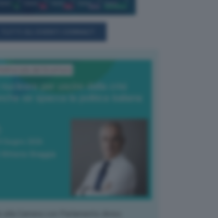
TUTTI GLI EVENTI CONNACT
'Editoriale del Direttore
l nucleare per uscire dalla crisi
nche se spacca la politica italiana
4 Giugno 2026
 Vittorio Oreggia
k alla Camera con Parlamento diviso.