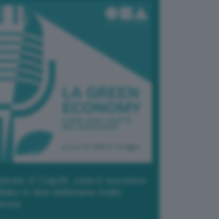
dcast 2/ Cop29, cosa è successo
Baku in due settimane molto
tense