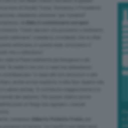
ati Uniti di Joe Biden stanno cercando di guidare
o al potere di Donald Trump. Domenica, il Presidente
zzonia, chiedendo un’azione “per l’umanità”.
complesso, da
Baku il commissario europeo
ttimista: “
Credo davvero che possiamo e dobbiamo
questa settimana”
, scandisce, ricordando che la sfida
uesta settimana, in questa sede, smorziamo il
ati che ci attendono”.
aro vada ai Paesi realmente più bisognosi e più
rché
“la realtà è che non ci sarà mai abbastanza
si contribuiscano “
in base alle loro emissioni e alla
 chiaro, anche se non esplicito, è alla Cina. Quanto alla
 il carbon pricing: “
A contribuire maggiormente è la
 mercati del carbonio. Per questo stiamo anche
ll’Accordo di Parigi che regolano i mercati
Po
stra.
a 
biente, compreso
Gilberto Pichetto Fratin
, per
in
e presente al vertice: “
La Cop29 è una delle tante