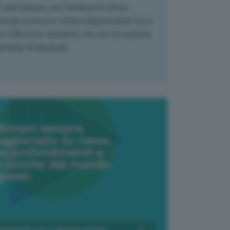
k alla Camera con Parlamento diviso.
nergia atomica è ormai indispensabile ma si
e il dibattito sperando che non sia sempre
stione di ideologia