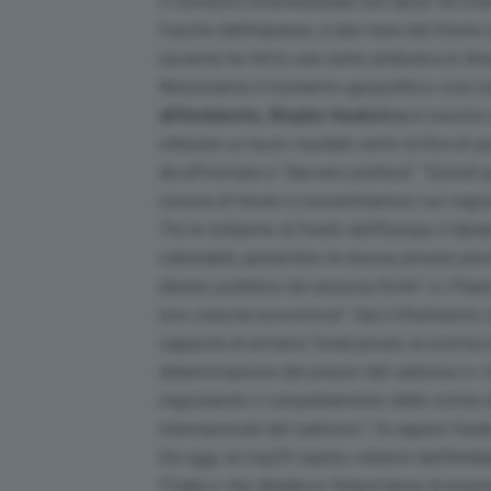
Il contesto internazionale non aiuta. Gli St
l’uscita dall’impasse, a due mesi dal ritorn
uscente ha fatto una visita simbolica in Ama
Nonostante il momento geopolitico così 
all’Ambiente, Wopke Hoekstra
si mostra o
ottenere un buon risultato entro la fine di 
da affrontare è “davvero politica”: “
Quindi q
rumore di fondo e concentriamoci sui negozi
Tre le richieste di fondo dell’Europa: il den
vulnerabili; aumentino le risorse private pe
denaro pubblico da nessuna fonte
” e i Pae
loro crescita economica”
. Qui il riferimento
capacità di attrarre fondi privati, la ricetta è
determinazione del prezzo del carbonio e i
negoziando il completamento delle norme de
internazionali del carbonio”
, fa sapere Hoek
Da oggi, la Cop29 ospita i ministri dell’Am
l’Italia e che ribadisce l’importanza di esser