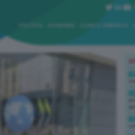
POLITICA
ECONOMIA
CLIMA E AMBIENTE
B
18
sto
16
per
ape
15
con