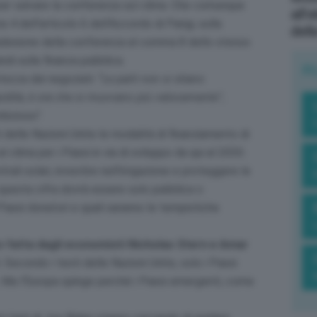
er salvare la conferenza sul clima. Che comunque
all’
 dell’articolo 6 dell’Accordo di Parigi, sulla
dell
l’adesione della conferenza al comma 8 dello stesso
ndi sulla finanza pubblica.
R
ezza dei negoziati: “
Le parti non si stiano
rapidità, è ora che si muovano più velocemente”
,
bizioso”.
i delle Nazioni Unite le modalità di finanziamento di
i al clima per i Paesi in via di sviluppo da qui al 2030.
ali solari, investire nell’irrigazione e proteggere le
 questa cifra dovrà essere solo pubblica o
 Paesi donatori e quali saranno le tempistiche
no fatta dagli economisti Nicholas Stern e Amar
.
Secondo i testi delle Nazioni Unite, solo i Paesi
e. Ma l’Europa spinge perché i Paesi emergenti, come