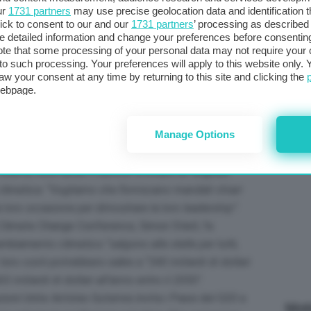
ur
1731 partners
may use precise geolocation data and identification 
met
egnale chiaro,
ick to consent to our and our
1731 partners
’ processing as described 
col
detailed information and change your preferences before consenting
al 
iamo farcela”
te that some processing of your personal data may not require your 
t to such processing. Your preferences will apply to this website only
aw your consent at any time by returning to this site and clicking the
chiusura dei lavori,
si alza il grido d’aiuto della
webpage.
io de Janeiro
. I venti grandi “
rappresentano l’85%
C
osa
Mukhtav Babayev
, ministro dell’Ecologia e delle
Manage Options
ale per compiere progressi su tutti i pilastri
tigazione e all’adattamento. “
Non possiamo farcela
 insiste, esortando il summit a inviare un segnale
climatica: “V
ogliamo che forniscano mandati chiari
a loro occasione per dimostrare la loro leadership”.
 Climate Change Conference, Simon Stiell, fa
ambiamento climatico “
salgono alle stelle per tutti,
 loro costi potrebbero salire a “
340 miliardi di dollari
5 miliardi di dollari all’anno entro il 2050″
.
zioni Unite António Guterres invita i Paesi del G20 a
Mott