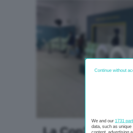
Continue without ac
We and our
1731 par
data, such as unique 
La Cop29 si app
content, advertising