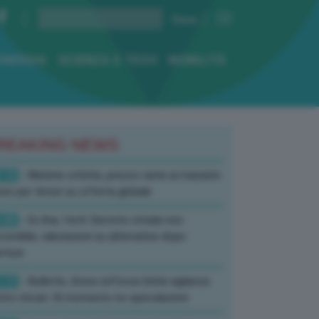
ENERGIA
SCIENZA E TECH
MOBILITÀ
REAKING NEWS
:10
- Materie critiche, prezzo rame ai massimi
rici per timori su offerta globale
:40
- Ex Ilva, fonti: Decreto strada non
corribile, valutazioni su alternative dopo
rture
:13
- Bollette, Arera rafforza Unità vigilanza
tro rincari: Al momento no speculazioni