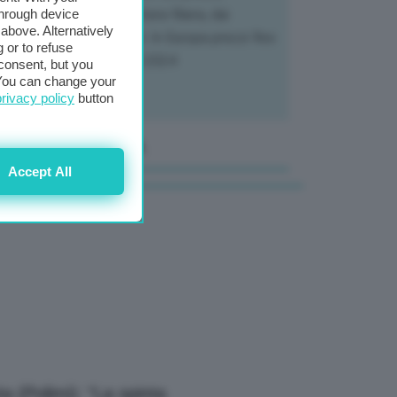
through device
tendo a dura prova l'intera filiera, dai
above. Alternatively
tivatori ai trasformatori. In Europa prezzi fino
 or to refuse
70% in meno rispetto al 2024
consent, but you
. You can change your
privacy policy
button
anale Video GEA
Accept All
a (Polimi): “La spinta