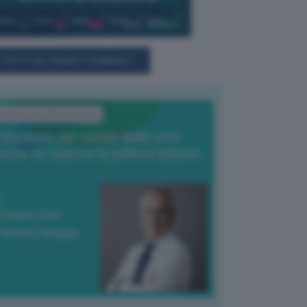
TUTTI GLI EVENTI CONNACT
'Editoriale del Direttore
l nucleare per uscire dalla crisi
nche se spacca la politica italiana
4 Giugno 2026
 Vittorio Oreggia