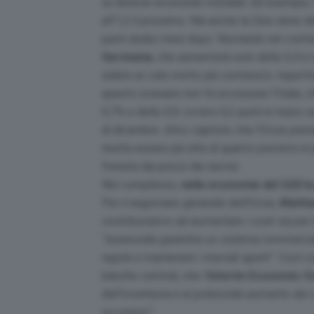
su diverse economie mondiali. Ad esempio, 
all’1,2 il prossimo. Ma anche la Cina viene d
punti dodici mesi dopo. Restando nel conti
Germania
, che aumenterà solo dello 0,4 e
subire un calo molto più contenuto: rispett
questo scenario non fa eccezione l’Italia, 
0,7% e dello 0,9, ovvero 0,2 punti in meno 
di dicembre. Altro capitolo che l’Ocse prende
risulta essere più alta di quanto previsto in
frenata dai prezzi dei servizi.
Nel complesso,
nelle economie del G20 la
Per il segretario generale dell’Ocse,
Mathi
contribuiranno ad aumentare i costi sia per
“essenziale garantire un sistema commercia
regole e mantenere i mercati aperti”
. Così c
banche centrali, che l’
Interim Economic O
dell’incertezza e al potenziale aumento dei 
sui prezzi”
.