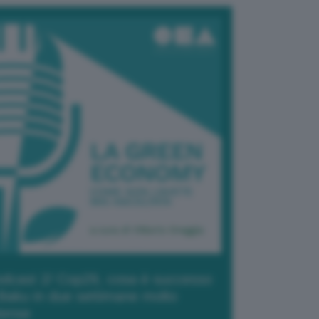
dcast 2/ Cop29, cosa è successo
Baku in due settimane molto
tense