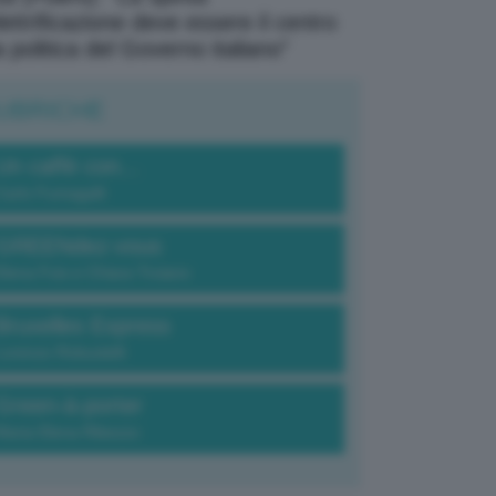
elettrificazione deve essere il centro
a politica del Governo italiano”
UBRICHE
Un caffè con...
Carlo Fumagalli
GREENdez-vous
Elena Fois e Chiara Troiano
Bruxelles Express
Lorenzo Robustelli
Green-à-porter
Maria Elena Ribezzo