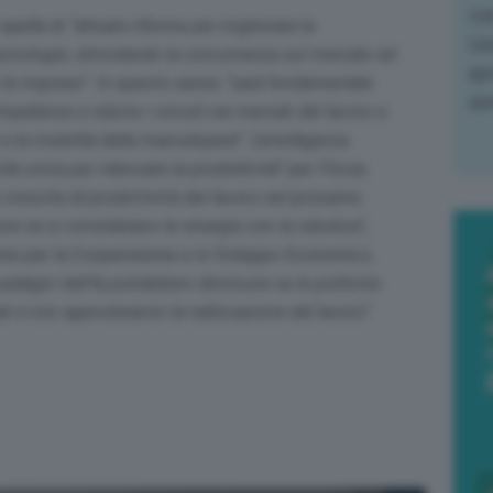
L'o
quella di
“attuare riforme per migliorare la
L'e
 tecnologie, stimolando la concorrenza sul mercato ed
apr
 le imprese”
. In questo senso
“sarà fondamentale
que
ompetenze e ridurre i vincoli nei mercati del lavoro e
i e la mobilità della manodopera”
. L’intelligenza
à unica per rilanciare la produttività”
per l’Ocse.
crescita di produttività del lavoro nel prossimo
e se si considerano le sinergie con la robotica”
,
one per la Cooperazione e lo Sviluppo Economico,
uadagni dell’Ia potrebbero diminuire se le politiche
ati e non agevoleranno la riallocazione del lavoro
“.