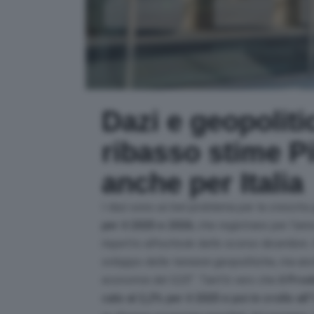
Dazi e geopoliti
ribasso stime Pi
anche per Italia
I dazi sono un bel problema per la crescita g
per il 2025 e 2026
, che registrano per l’ann
rispetto all’outlook dello scorso dicembre.
sviluppo delle tensioni geopolitiche, ma an
economie del G20
“. Tant’è vero che
il Pro
calo al 2,2% per il 2025 e poi in crollo al