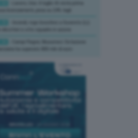
:50
- Lavoro, Usa: A luglio IA resta prima
sa licenziamenti, pesa su 24% tagli
:35
- Incendi, rogo boschivo a Suvereto (Li):
 elicotteri e otto squadre in azione
:26
- Campi Flegrei, Musumeci: Dotazione
anziaria ha superato 800 mln di euro