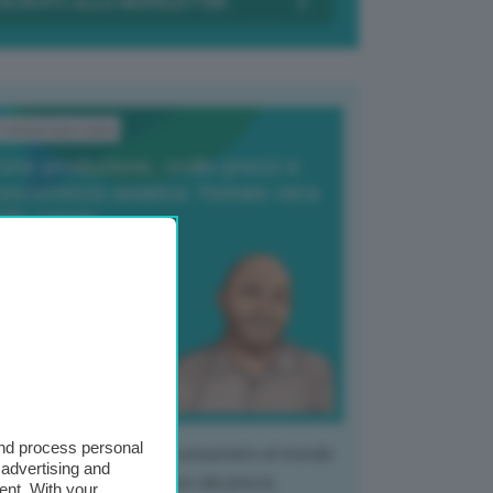
ransizione Italia
orte produzione, crollo prezzi e
oncorrenza asiatica: l’estate nera
elle patate
6 Agosto 2025
 Giuliano Zulin
and process personal
 mercato del tubero più consumato al mondo
 advertising and
 vivendo un crollo storico dei prezzi,
ent. With your