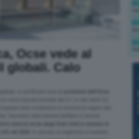
13
cau
13
due
12
fin
ca, Ocse vede al
l globali. Calo
lobale. A certificarlo sono le
previsioni dell’Ocse
o in corso una percentuale del 3,1, in calo dello 0,2
 A pesare sono ovviamente le incertezze legate allo
che “
l’aumento delle barriere tariffarie in diverse
dotto interno lordo degli Stati Uniti è stimato in
l’1,6% nel 2026
. A cascata, la negatività si riverbera