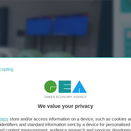
T
F
c
d
cepting
0
di
We value your privacy
tners
store and/or access information on a device, such as cookies 
Il
identifiers and standard information sent by a device for personalised
ella al G20:
sta
 and content measurement, audience research and services developm