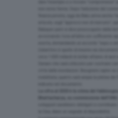
dare l’esempio e a trovare “compromessi” p
non resta ferma. Dopo l’adozione del comma 4
finanza privata, oggi da Baku arriva anche 
articolo, sugli “approcci non di mercato”, qui
Babayev però si dice preoccupato dalla lent
avvicinando l’una all’altra con sufficiente 
esorta, domandando un accordo “equo e am
L’obiettivo è quello di inserire nei document
circa 1.000 miliardi di dollari all’anno di aiut
Denaro che sarà utilizzato per costruire centr
città dalle inondazioni. Bisognerà capire se
mobilitata, quanto sarà ampia la platea dei
indicate nel documento.
La cifra al 2030 è la stima del fabbisog
Bhattacharya, su commissione dell’ONU
sviluppati sarebbero obbligati a contribuir
la Cina, diano un segnale di disponibilità.