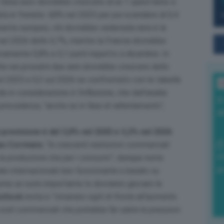
l’area euro dovrebbe crescere di un 1 quest’anno e
ata in frenata: 4,8% nel 2025 per poi scendere di 0,4
nente europeo, chi dovrebbe vedersela nera è la
 nel 2026 dello 0,7%, mentre la Francia dovrebbe
ivamente 0,8% e 0,1 punti rispetto a dicembre. In
che nei prossimi due anni dovrebbe crescere dello
sul 2025 e 0,3 sul 2026 se confrontato con le tabelle
L
 in considerazione è l’inflazione, che dall’analisi
I
 precedenza, “
anche se in fase di rallentamento
“,
a
 previsione è del 3,8% nel 2025 e 3,2% nel 2026
.
as Cormann
, “
le crescenti restrizioni commerciali
0
 la produzione che per i consumi”,
dunque resta
di
le internazionale ben funzionante e basato su
ome un ruolo importante lo dovranno giocare le
utlook
invita a
“rimanere vigili di fronte all’aumento
costi commerciali che potrebbe far salire le pressioni