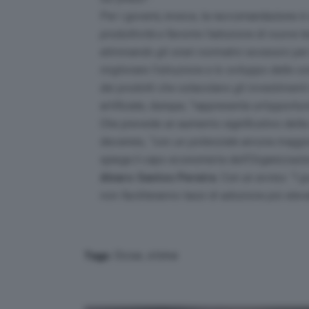
Per i governi, invece, la raccomandazione è 
produttività e favorire l’adozione di nuove
eliminando gli oneri normativi eccessivi per
migliorare l’istruzione e lo sviluppo delle c
dei prodotti che ostacolano gli investiment
artificiale, dunque, “
rappresenta un’opportunit
Che prevede un aumento significativo della 
decennio,
“con un potenziale ancora maggior
spiega il capo economista dell’Organizzazi
Alvaro Santos Pereira
. Con un avviso: “
I g
non faciliteranno tassi di adozione più elev
Ocse
,
stime
Tags: