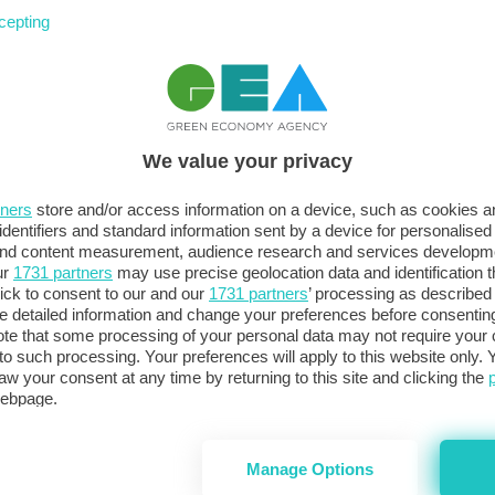
otermoelettrico e sul bioetanolo
, sul
cepting
azioni sullo sviluppo della rete elettrica nazionale.
darsi a ospitare il Deposito nazionale dei rifiuti
T
l ministro –
per accelerare i tempi di individuazione
F
We value your privacy
c
d
tners
store and/or access information on a device, such as cookies 
identifiers and standard information sent by a device for personalised
 and content measurement, audience research and services developm
berto Pichetto
,
giorgia meloni
,
Governo
,
m5s
,
Pd
,
0
ur
1731 partners
may use precise geolocation data and identification 
ick to consent to our and our
1731 partners
’ processing as described 
di
detailed information and change your preferences before consenting
te that some processing of your personal data may not require your 
t to such processing. Your preferences will apply to this website only
aw your consent at any time by returning to this site and clicking the
webpage.
Il
sta
Manage Options
met