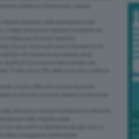
estimenti pubblici in infrastrutture, causata
, all’invecchiamento della popolazione e alla
 2 milioni di lavoratori andranno in pensione nei
 di rimpiazzare le uscite lavorative.
baby boomer
nei prossimi anni la Germania si sta
emografico che lascerà le sue aziende senza
tori qualificati di cui queste hanno bisogno per
imi 15 anni circa il 30% della forza lavoro tedesca
ermano di avere difficoltà a trovare lavoratori
prire la metà dei suoi posti vacanti con personale
egli ultimi anni in maniera intelligente ed efficiente
i derivanti dalla tragedia siriana.
Po
 il suo alto livello di dipendenza dal gas russo, è
a 
pito dalle conseguenze dell’invasione
in