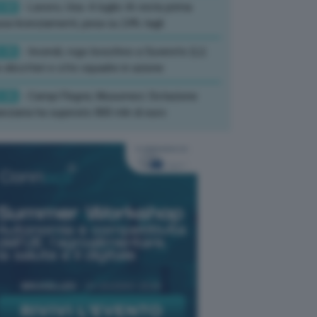
:50
- Lavoro, Usa: A luglio IA resta prima
sa licenziamenti, pesa su 24% tagli
:35
- Incendi, rogo boschivo a Suvereto (Li):
 elicotteri e otto squadre in azione
:26
- Campi Flegrei, Musumeci: Dotazione
anziaria ha superato 800 mln di euro