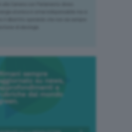
k alla Camera con Parlamento diviso.
nergia atomica è ormai indispensabile ma si
e il dibattito sperando che non sia sempre
stione di ideologia