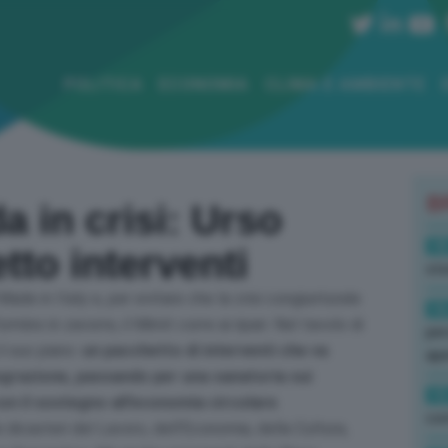
POLITICA
ECONOMIA
CLIMA E AMBIENTE
B
 in crisi: Urso
18
tto interventi
sto
de in Italy e, per evitare che la crisi congiunturale
16
ormino in zavorre, il Mimit corre ai ripari. Nel tavolo di
per
l suo piano:
un pacchetto di interventi che va
ape
ntegrazione, passando per una sanatoria sui
15
con il sostegno all’economia circolare
.
con
i dicasteri del Lavoro, dell’Economia, della Cultura,