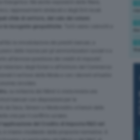
za Energetica. Ma anche esponenti della filiera,
13
o, rappresentanti sindacali e degli Enti locali.
cau
pali sfide di settore, dal calo dei volumi
13
e le incognite geopolitiche
. Tutti vanno coinvolti e
due
’Abi la rimodulazione dei prestiti bancari, a
12
fin
a pieno delle risorse per gli ammortizzatori sociali e a
rito all’annosa questione dei crediti di imposta
“,
 al ministero degli Esteri e all’Istituto del Commercio
onali il settore della Moda e con i decreti attuativi
onomia circolare.
ito
, su richiesta del Mimit è stata inviata una
tituti bancari con disposizioni per la
titi da Sace, Simest e Medicredito ottenuti dalle
a crisi per il conflitto ucraino.
l’
applicazione del Credito di Imposta R&S nel
, si stanno studiando delle proposte normative. A