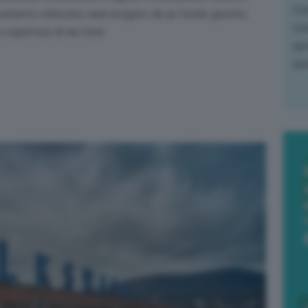
L'o
rumento utilizzato sarà erogato da un fondo gestito
L'e
a copertura di sei mesi.
apr
que