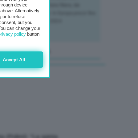
through device
tendo a dura prova l'intera filiera, dai
above. Alternatively
tivatori ai trasformatori. In Europa prezzi fino
 or to refuse
70% in meno rispetto al 2024
consent, but you
. You can change your
privacy policy
button
anale Video GEA
Accept All
a (Polimi): “La spinta