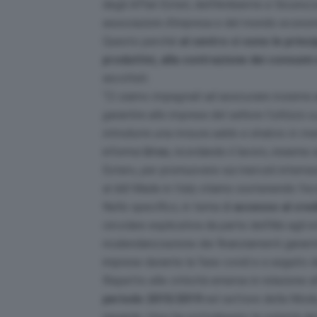
degli Affari Esteri, dell’Ambiente e Sicurez
associazioni d’impresa e del mondo economic
Questo perché
al centro ci sono le princi
produttivi, alla contrazione dei consumi 
ascoltati.
“
Ci siamo impegnati ad assicurare insieme all
garantire alle imprese del settore l’utilizzo 
introdurre una misura saldo e stralcio in me
informa
Urso
, ricordando il lavoro, insieme
Estero, per promuovere sui mercati internazi
al ddl Made in Italy stiamo sostenendo l’ec
Nello specifico, in tema di
accesso al cred
circolare esplicativa da parte dell’Abi agli is
ricalendarizzazione dei finanziamenti garan
imprese durante la fase covid e a seguito dell
Rispetto alle criticità emerse in relazione al
periodo 2015/2019
nel settore della Moda