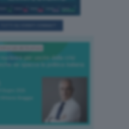
TUTTI GLI EVENTI CONNACT
'Editoriale del Direttore
l nucleare per uscire dalla crisi
nche se spacca la politica italiana
4 Giugno 2026
 Vittorio Oreggia