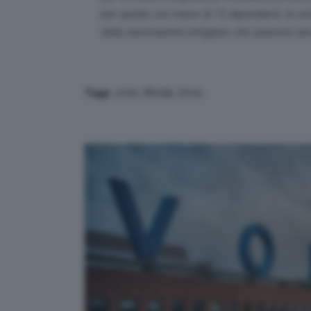
per quelle con meno di 15 dipendenti, lo st
dalle associazioni artigiane che assicura un
crisi
,
Moda
,
Urso
Tags: