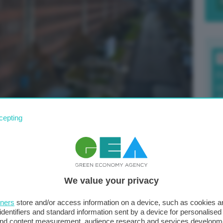
T
F
c
d
cepting
0
 in crisi, serve
di
ale con Italia e
We value your privacy
co della
Germania
?
tners
store and/or access information on a device, such as cookies 
Il
identifiers and standard information sent by a device for personalised
 potrebbe succedere in tutta l’
Europa
industriale
sta
 and content measurement, audience research and services developm