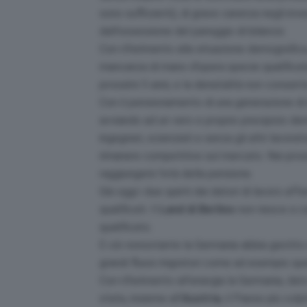
sono sufficienti), di grave carenza negli inv
dall’ossessione del pareggio di bilancio.
Con riferimento alla situazione demografica
mancanza di mano d’opera specie qualificata,
prossimi 5 anni, e la denatalità non consente
Con il pensionamento di una generazione di
avviando ad un vero e proprio precipizio d
ingegneri, scienziati e senza gli altri lavora
rimanere competitive sul mercato. Nei pross
raggiungerà l’età della pensione.
Già oggi i due quinti dei datori di lavoro aff
qualificati. Il
Land di Berlino
non riesce a co
qualificato.
E ciò nonostante la Germania abbia gestito n
grandi flussi migratori come ad esempio quell
Con riferimento all’energia la Germania, dato
stata, insieme all’
Austria
, il Paese più col