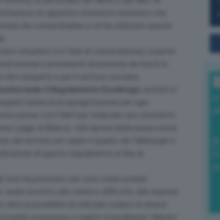
l Governo, in particolare del Mimit e del Mef, di
a attraverso un apposito strumento normativo che
ormula che consentirebbe a chi ha utilizzato questa
le.
 decreto attuativo è in fase di concertazione), si punta
essili naturali e provenienti da processi da riciclo in
e del comparto e per il settore conciario.
L
 monitorando il Regolamento Ecodesign
, entrato in
I
quisiti minimi di ecoprogettazione per ogni
a
nterlocuzione con il Mef per realizzare uno strumento
ma Legge di Bilancio. Alla ripresa della pausa estiva
ese del settore per capire il quadro dei fabbisogni e
plicazione di questo regolamento al fine di
0
di
i
, Urso ha precisato che sono state avviate
 venire incontro alle realtà in difficoltà. Alle imprese
data la possibilità di utilizzare a pieno le risorse
 possibile estensione a regime straordinario). Mentre