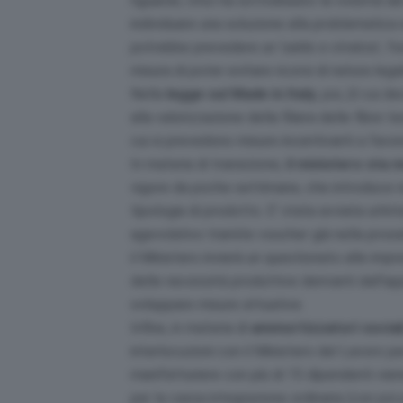
riguardo, Urso ha sottolineato la volontà de
individuare una soluzione alla problematic
potrebbe prevedere un ‘saldo e stralcio’, f
misura di poter evitare ricorsi di natura lega
Nella
legge sul Made in Italy
, poi, (il cui
alla valorizzazione della filiera delle fibre t
cui si prevedono misure incentivanti a favor
In materia di transizione,
il ministero sta
vigore da poche settimane, che introduce re
tipologia di prodotto. E’ stata avviata un’i
agevolativo tramite voucher già nella prossi
il Ministero invierà un questionato alle impr
delle necessità produttive derivanti dall’ap
sviluppare misure attuative.
Infine, in materia di
ammortizzatori social
interlocuzioni con il Ministero del Lavoro per
manifatturiere con più di 15 dipendenti viene 
per la cassa integrazione ordinaria (con poi