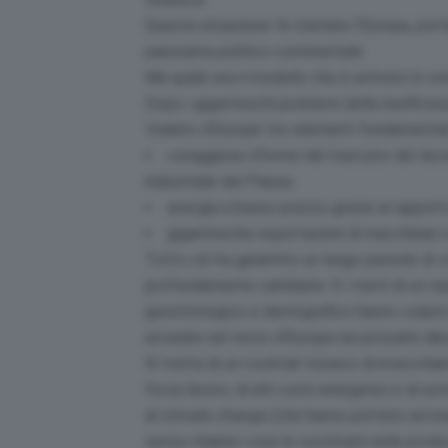
Questa situazione fa tremare l’Europa, port
panorama politico continentale.
Ma quale era il modello che è entrato in cri
Dopo i giganteschi problemi della riunifica
‘malato d’Europa’ tre elementi fondamentali
coraggiose riforme del mercato del lavor
industriale del Paese;
energia a basso prezzo grazie ai rapporti 
gigantesche esportazioni di macchinari e 
Tutto ciò ha garantito un lungo periodo di 
profondamente cambiate. E i tratti di un 
geostrategico e demografico hanno colpito
avvenire nel resto d’Europa nei prossimi diec
Si tratta di un cocktail tossico di invecch
forza lavoro, di alti costi energetici e di es
al
climate change
(che hanno portato ad ese
senza chiarire cosa le sostituirà nella produ