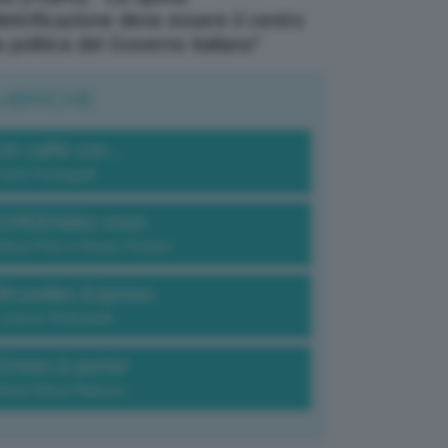
elettrificazione deve essere il centro
a politica del Governo italiano”
UBRICHE
Un caffè con...
Carlo Fumagalli
GREENdez-vous
Elena Fois e Chiara Troiano
Bruxelles Express
Lorenzo Robustelli
Green-à-porter
Maria Elena Ribezzo