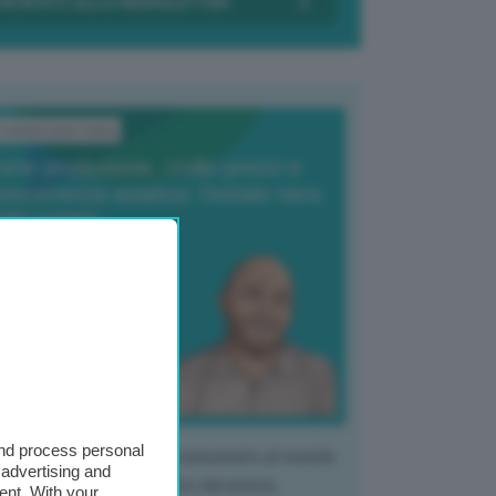
ransizione Italia
orte produzione, crollo prezzi e
oncorrenza asiatica: l’estate nera
elle patate
6 Agosto 2025
 Giuliano Zulin
and process personal
 mercato del tubero più consumato al mondo
 advertising and
 vivendo un crollo storico dei prezzi,
ent. With your