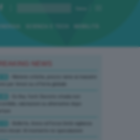
ENERGIA
SCIENZA E TECH
MOBILITÀ
REAKING NEWS
:10
- Materie critiche, prezzo rame ai massimi
rici per timori su offerta globale
:40
- Ex Ilva, fonti: Decreto strada non
corribile, valutazioni su alternative dopo
rture
:13
- Bollette, Arera rafforza Unità vigilanza
tro rincari: Al momento no speculazioni