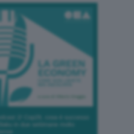
dcast 2/ Cop29, cosa è successo
Baku in due settimane molto
tense