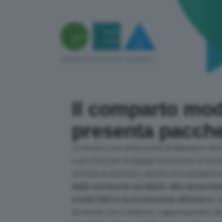
Il comparto moda
presenta pacche
La moda è una delle punte di diamante del Ma
e gli sforzi per la doppia transizione si trasf
settore al ministero, Adolfo Urso presenta i
dalla moratoria sui debiti, alla cassa i
crediti R&S e la promozione all’estero, 
Al tavolo con il ministro, i rappresentanti de