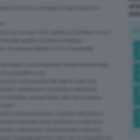
all’
ando ancora più scompiglio nel già polarizzato
dell
si?
R
zione che avevano fatto definire la Germania come il
 avevano guidato la rinascita tedesca:
o, che avevano liberato tutto il potenziale
privilegiati con la Russia per le importazioni di gas;
di automobili in Cina.
crescita e di prosperità. Ma oggi le cose sono
repentino cambiamento economico-industriale,
 la Germania, prospettando quel che potrebbe
i anni.
iamento della popolazione e di grave mancanza di
tremismi ideologici nella transizione e nella lotta
mpio a chiudere le centrali nucleari tedesche
zione di energia elettrica, dato che le rinnovabili non