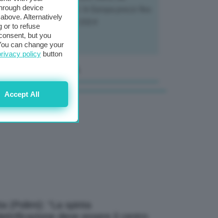
through device
tivatori ai trasformatori. In Europa prezzi fino
above. Alternatively
70% in meno rispetto al 2024
 or to refuse
consent, but you
. You can change your
privacy policy
button
anale Video GEA
Accept All
a (Polimi): “La spinta
elettrificazione deve essere il centro