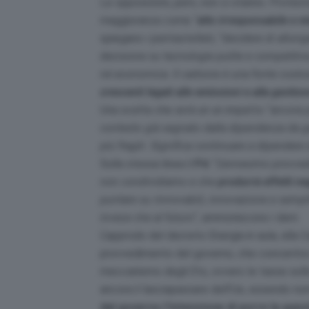
Le opposizioni, però, non ci stanno. Protest
maggioranza come “
atto irresponsabile e m
spiegano i pentastellati, “
decidere di allunga
decisione su tecnologie pulite e competitive
né economica. Il carbone è una fonte costos
crescenti legati alle emissioni e alla gestion
Una scelta che avrà un un impatto “
ancora p
contesto già segnato dalla dipendenza da gas
più fragili. Significa continuare a dipendere 
Sulla stessa linea il
Pd
: “
L’ennesimo provvedi
non condividiamo e che
produrrà effetti ne
puntare su rinnovabili, innovazione e sempl
invece che al futuro
“, ammoniscono i dem.
L’approdo del decreto Energia in aula, alla 
provvedimento del governo, che concentra 
meccanismo degli Ets, ovvero le tasse sulle
ancora il lasciapassare dell’Ue, essendo no
dal governo l’intenzione di porre la quest