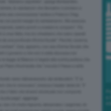
ali. “
Abbiamo aspettato
“, spiega Bombardieri,
Camere, le valutazioni che facciamo ci portano a
menta una convocazione tardiva a Palazzo Chigi,
ai con pochi margini di cambiamento. Ma assicura:
roposte, siamo pronti a rivedere lo sciopero
“. Più
ti a cose fatte, ma noi chiediamo che siano operati
re da una profonda riforma fiscale
“. Perché, osserva,
 entrare
“. Cioè, appunto, con una riforma fiscale che
anti il governo e che non è stata discussa con
he la legge di Bilancio è legata alla scelta politica che
 un Piano Strutturale che “
vincola il Paese a sette
urale viene ridimensionato dai sindacalisti. “
E’ la
anni che lo rinnovano
“, ironizza il leader della Uil. “
E’
Po
che il fatto che diventi strutturale non comporta
a 
 busta paga”
, aggiunge.
in
ce, non c’è stata risposta, denunciano i segretari, né