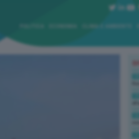
POLITICA
ECONOMIA
CLIMA E AMBIENTE
B
19
Rus
19
all
16
rev
15