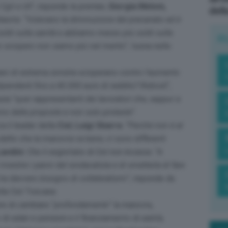
Cgil e Uil
“, risponde la premier,
Giorgia Meloni,
dell
ieste. “
Volevano la diminuzione del precariato ed è
soldi sulla sanità e abbiamo messo più soldi sulla
R
o sciopero non siamo più nel merito
“, tuona nello
iani di estrema sinistra scioperano contro l’aumento
dipendenti fino a 40.000 euro di reddito? Ridicoli
“,
zia “
quei rappresentanti dei lavoratori che, seppur a
 fanno delle proposte e non solo proteste
”.
a il leader della
Cisl
,
Luigi Sbarra
. “
Perché non è al
detto che la manovra va bene, ci sono differenti
Landini
. Che il segretario di Cisl non incassa: “
A
estire i panni del sindacalista e di smetterla di fare
 ha davvero bisogno di collateralismi
”, risponde da
lla Cisl Toscana.
re di cambiare “
profondamente
” la manovra,
i salari e pensioni e il finanziamento di sanità,