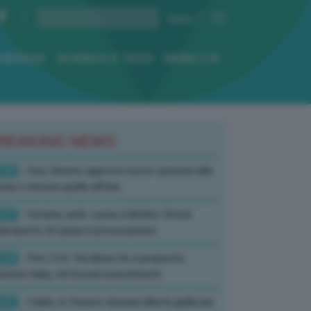
ENERGIA
SCIENZA E TECH
MOBILITÀ
REAKING NEWS
:52
- Usa, Senato approva nuove sanzioni alla
sia e rinnova quelle all’Iran
:07
- Ucraina, amb. russa a Berlino: Drone
’aeroporto di Lipsia è provocazione
:52
- Pnrr, Foti: Via libera Ue a proposta
isione Italia, rafforzati investimenti
:01
- Caldo, in Veneto domani allerta gialla per