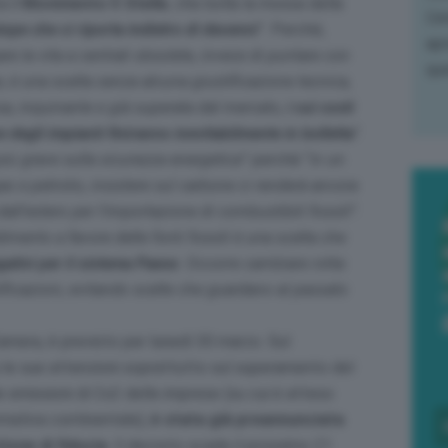
a il
Movimento 5 Stelle
, che bolla la mossa della
L'e
iope che ci riporta indietro di decenni
”. Perché,
apr
re la vita a centrali obsolete, invece di puntare con
que
, è una scelta senza alcuna giustificazione tecnica,
a, inquinante e già superata dal mercato,
i cui costi
e degli impianti finiranno inevitabilmente in bolletta
”.
iù grave sulla sicurezza energetica
” perché “
in un
 e petrolio, insistere sul carbone ci renderà ancora
dall’estero per l’importazione di combustibili fossili
”.
mento a favore delle fonti fossili è una scelta che
gativi per il sistema Paese
. Occorre cambiare rotta:
ificazioni, evitando scelte che guardano al passato
Camera, è previsto per lunedì 30 marzo. Sul
le sue attenzioni soprattutto sul superamento del
 emissioni di Co2 delle imprese (su cui è atteso
rmativa continentale),
è stata già preannunciata
ione di fiducia
. Il decreto scade il prossimo 21