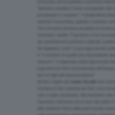
istruzione, servizi pubblici e politiche industri
“
abbiamo studiato il testo consegnato alle 
proclamare lo sciopero
“. Il sindacalista la
martedì 5 novembre, quando ci saranno orm
“
Se il Governo dovesse accettare le nostre p
tranchant Landini: “
Il governo ci ha convoca
dei cambiamenti profondi e radicali, a parti
far quadrare i conti “
si può agire anche sulle
è “
il contrario di quella che sta portando av
nessuno
“. Il segretario della Cgil ricorda c
il governo ha fatto di presentare all’Europa
anni di tagli alla spesa pubblica
“.
Anche il taglio del
cuneo fiscale
reso strutt
Fontana di trevi venduta da Totò: sono tre 
vero, è stato strutturato. Ma dobbiamo dire 
l’aumento nemmeno di un euro dei salari in
Alle richieste fatte dalle parti sociali, inve