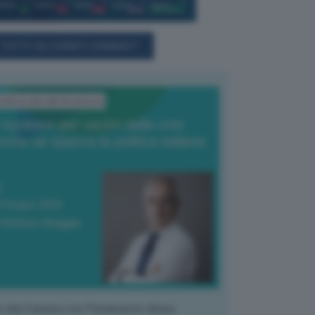
TUTTI GLI EVENTI CONNACT
'Editoriale del Direttore
l nucleare per uscire dalla crisi
nche se spacca la politica italiana
4 Giugno 2026
 Vittorio Oreggia
k alla Camera con Parlamento diviso.