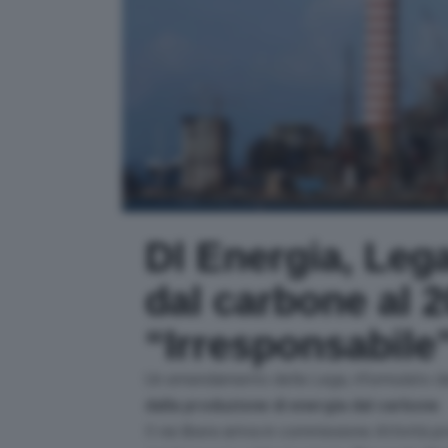
Dl Energia, Leg
dal carbone al 
“Irresponsabile
Un emendamento della Lega, riformulato d
dalla produzione di energia dal carbone
.
Il via libera arriva in commissione Attività 