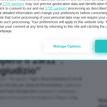
ur
1731 partners
may use precise geolocation data and identification 
col
ick to consent to our and our
1731 partners
’ processing as described 
al 
detailed information and change your preferences before consenting
te that some processing of your personal data may not require your 
t to such processing. Your preferences will apply to this website only
aw your consent at any time by returning to this site and clicking the
webpage.
C
Manage Options
Uil: “Del tutto
pero il 29/11”.
giudizio”
uata
“. Per questo,
Cgil e Uil proclamano 8 ore di
rritoriali, per venerdì 29 novembre
. L’annuncio,
PierPaolo Bombardieri
avviene in conferenza
dalla convocazione dei sindacati a Palazzo Chigi,
Mott
all’