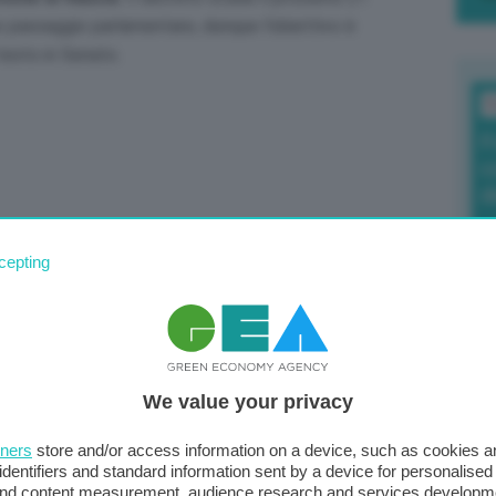
mo passaggio parlamentare, dunque l’obiettivo è
 testo in Senato.
T
F
c
d
cepting
0
di
We value your privacy
Il
tners
store and/or access information on a device, such as cookies 
sta
identifiers and standard information sent by a device for personalised
met
 and content measurement, audience research and services developm