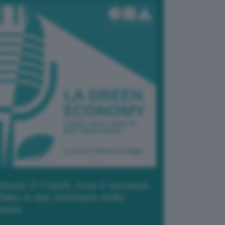
dcast 2/ Cop29, cosa è successo
Baku in due settimane molto
tense