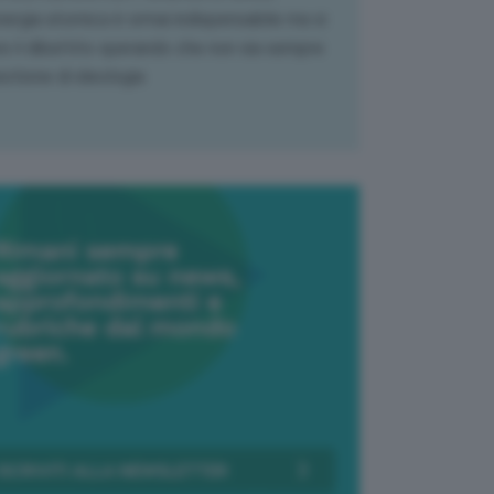
nergia atomica è ormai indispensabile ma si
e il dibattito sperando che non sia sempre
stione di ideologia