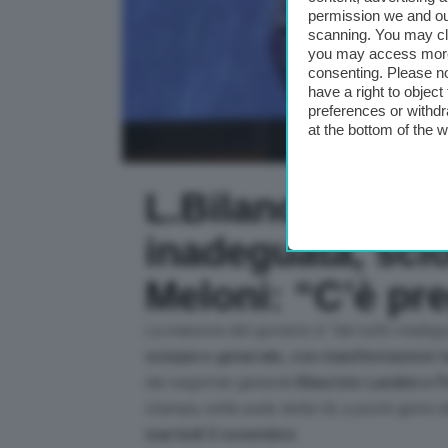
permission we and o
scanning. You may cl
you may access more 
consenting. Please no
have a right to objec
preferences or withdr
at the bottom of the 
L.Bilancio, Cgil-
inadeguata, scio
Meloni: “C’è pre
La manovra del governo è “
del tutto inadeg
sciopero generale, con manifestazioni te
dei segretari generali
Maurizio Landini e 
stampa, nella sede della Uil, a pochi giorni 
martedì 5 novembre
.