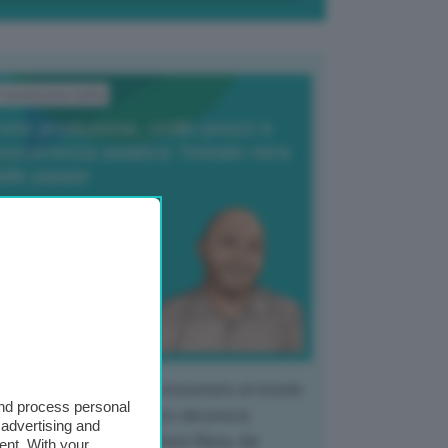
ransizione Italia
orte produzione, crollo prezzi e
oncorrenza asiatica: l’estate nera
elle patate
6 Agosto 2025
 Giuliano Zulin
 mercato del tubero più consumato al mondo
and process personal
 vivendo un crollo storico dei prezzi,
 advertising and
tendo a dura prova l'intera filiera, dai
ent. With your