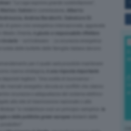
inari
. “
La Lega esprime grande soddisfazione
”,
i
Matteo Salvini
in commissione,
Alberto
 Andreuzza
,
Andrea Barabotti
,
Salvatore Di
do di grave crisi energetica internazionale, aggravata
in Medio Oriente,
è giusto e responsabile riflettere
rinviarla
– sottolineano -.
La sicurezza energetica
L
 tutela delle bollette delle famiglie italiane devono
I
a
l’emendamento per il quale sarà possibile mantenere
 come riserva strategica,
è una risposta importante
i deputati leghisti. “
Una scelta di buonsenso
–
0
ei mercati energetici dovuta ai conflitti che stanno
di
ntire sicurezza e adeguatezza del sistema elettrico
egate alla rete di trasmissione nazionale o alla
Molinari “
si ristabilisce così un principio semplice:
la
gia e delle politiche green europee
distanti dalle
 produttivi
”.
L'o