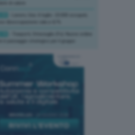
ate di calore
:33
- Lavoro, Usa: A luglio -23.000 occupati,
so disoccupazione cala a 4,1%
:19
- Trasporti, Strisciuglio (Fs): Nuovo ordine
ni è passaggio strategico per il gruppo