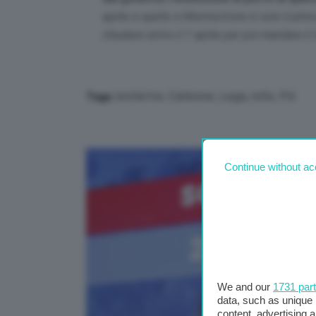
aprile e quello a Montecitorio è solo il pri
chiudere entro il 1 aprile per poi mandare il
bollette
,
Carbone
,
Lega
,
m5s
,
Pd
Tags:
Continue without ac
We and our
1731 par
data, such as unique 
content, advertising