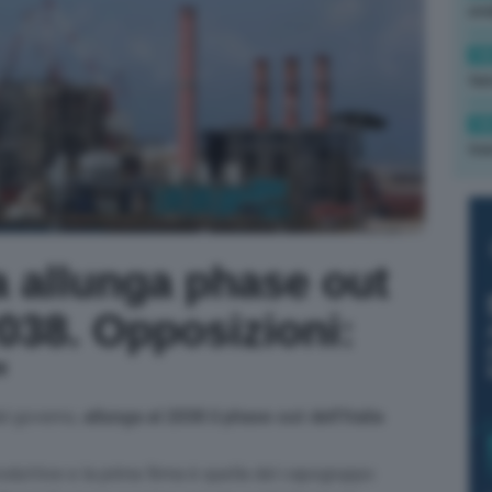
ond
14
tas
14
tre
a allunga phase out
2038. Opposizioni:
”
al governo,
allunga al 2038 il phase out dell’Italia
produttive e la prima firma è quella del capogruppo