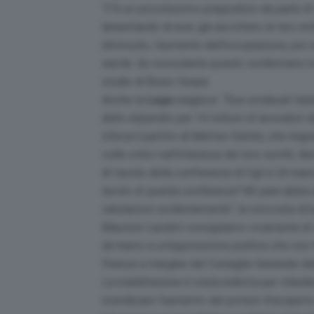
“
C’è un piccolissimo pregiudizio da parte di 
lamentando di aver già ascoltato le loro rich
diminuito, l’aumento dell’occupazione, più 
sanità. Se nonostante questo confermano l
studio di Bruno Vespa.
Anche la
Lega
reagisce: “
Due sindacati ital
dello stipendio per 14 milioni di lavoratori 
sferza il partito di Matteo Salvini, che ringra
volte critici nell’interesse dei loro iscritti,
Al tavolo della conferenza di Cgil e Uil manc
tavolo di questa conferenza? Mi pare abbia 
valutazioni evidentemente
“, la stoccata di
Maurizio Landini consigliamo vivamente di riv
da traino a un’opposizione politica che non
Firenze a margine del Consiglio Generale de
La mobilitazione è stata indetta per chiede
rivendicare l’aumento del potere d’acquisto d