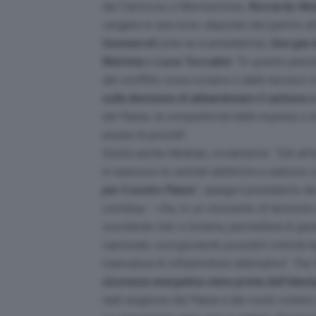
del Carroccio a Montecitorio,
Riccardo Mol
vergano in una nota i deputati del partito d
Gusmeroli
(che ne è presidente),
Giorgia
Mattina
e
Luca Toccalini
. “
In questo perio
dal conflitto russo-ucraino e dalle tensioni 
sulla decisione di abbandonare il carbone e 
del Paese, la competitività delle imprese e la
essere le priorità
”.
Esulta anche Molinari, ovviamente. “
L’ok al
in esercizio le centrali elettriche a carbone
per il nostro Paese
”, spiega il presidente de
continua –
che, in un momento di tensione d
scuotendo Iran e Ucraina, permetterà di gara
nazionale, scongiurando possibili criticità l
mancanza di infrastrutture alternative
”. Per 
sicurezza energetica viene prima dell’ideolo
reali esigenze del Paese e dei nostri sistemi