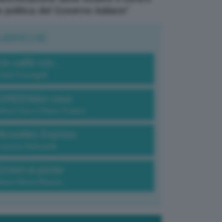
a politica del Governo italiano”
UBRICHE
Un caffè con...
Carlo Fumagalli
GREENdez-vous
Elena Fois e Chiara Troiano
Bruxelles Express
Lorenzo Robustelli
Green-à-porter
Maria Elena Ribezzo