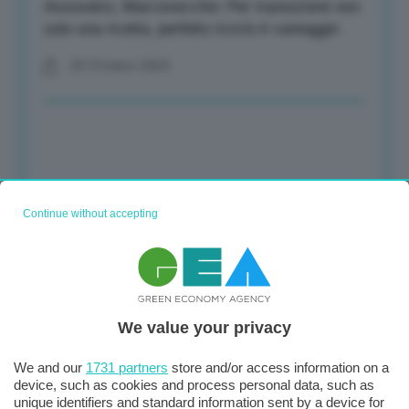
Assovetro, Marcovecchio: Per transizione non
solo una ricetta, perfetto riciclo è vantaggio
25 Ottobre 2024
Continue without accepting
We value your privacy
We and our
1731 partners
store and/or access information on a
device, such as cookies and process personal data, such as
unique identifiers and standard information sent by a device for