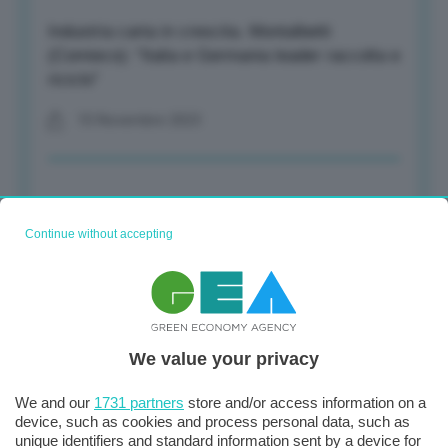
Industria carta in crescita. Montalbetti
(Comieco): “Italia e Germania leader raccolta e
riciclo”
10 Novembre 2023
Continue without accepting
We value your privacy
We and our
1731 partners
store and/or access information on a
device, such as cookies and process personal data, such as
unique identifiers and standard information sent by a device for