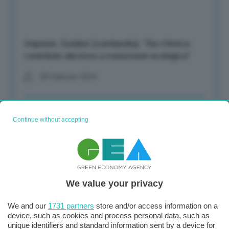
Imprese, Guidesi (Lombardia): “Da chimica
contributo decisivo a transizione ecologica”
28 Febbraio 2024
Continue without accepting
We value your privacy
We and our
1731 partners
store and/or access information on a
device, such as cookies and process personal data, such as
unique identifiers and standard information sent by a device for