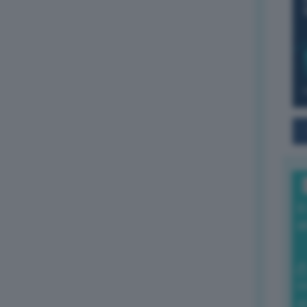
I
a
0
di