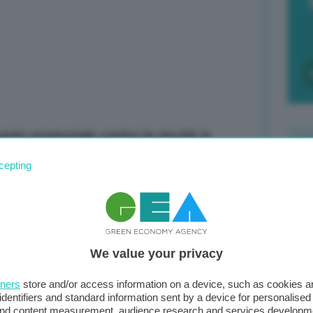
nto essenziale contro la siccità in
cepting
F
c
d
We value your privacy
0
di
tners
store and/or access information on a device, such as cookies 
identifiers and standard information sent by a device for personalised
 and content measurement, audience research and services developm