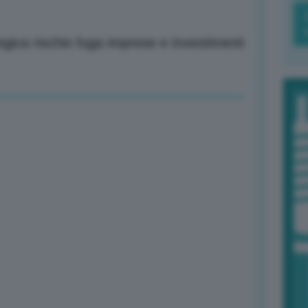
logica rischio fuga imprese e investimenti