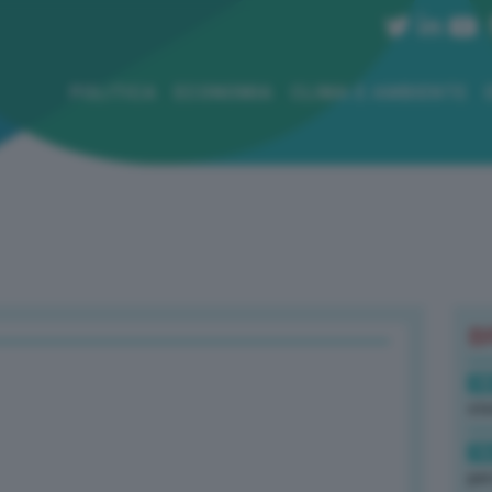
POLITICA
ECONOMIA
CLIMA E AMBIENTE
B
18
sto
16
per