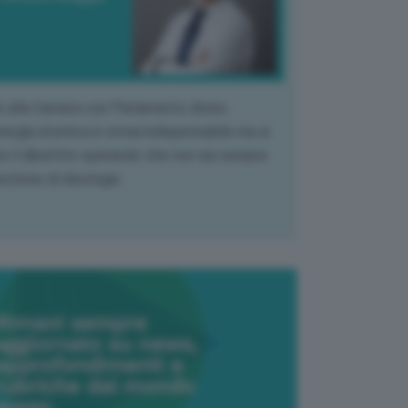
k alla Camera con Parlamento diviso.
nergia atomica è ormai indispensabile ma si
e il dibattito sperando che non sia sempre
stione di ideologia