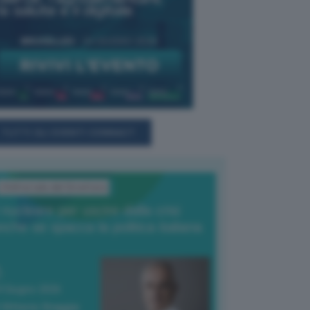
TUTTI GLI EVENTI CONNACT
L'Editoriale del Direttore
l nucleare per uscire dalla crisi
nche se spacca la politica italiana
4 Giugno 2026
 Vittorio Oreggia