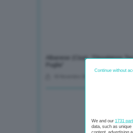
Albanese (Cisa): “Dissalatore Tara
Puglia”
Continue without ac
05 Novembre 2025
We and our
1731 par
data, such as unique 
content, advertising