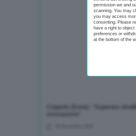
permission we and o
scanning. You may cl
you may access more 
consenting. Please no
have a right to objec
preferences or withdr
at the bottom of the 
Coppola (Enea): “Superare disall
innovazione”
05 Novembre 2025