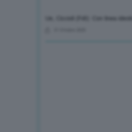
Ue, Ciccioli (FdI): Con linea ideo
31 Ottobre 2025