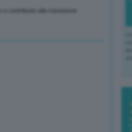
o a contribuire alla transizione
L'o
L'e
apr
que