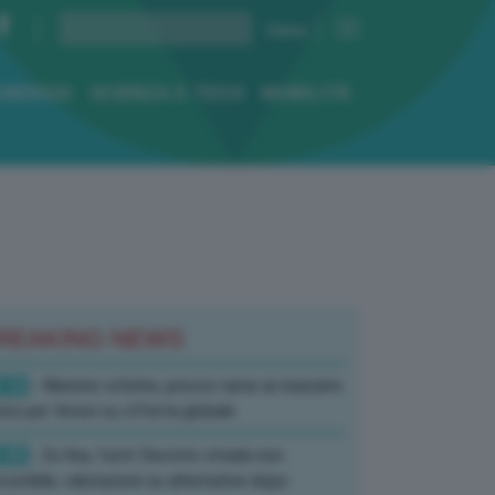
ENERGIA
SCIENZA E TECH
MOBILITÀ
REAKING NEWS
:10
- Materie critiche, prezzo rame ai massimi
rici per timori su offerta globale
:40
- Ex Ilva, fonti: Decreto strada non
corribile, valutazioni su alternative dopo