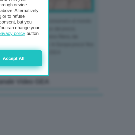
through device
above. Alternatively
 or to refuse
 mercato del tubero più consumato al mondo
consent, but you
. You can change your
 vivendo un crollo storico dei prezzi,
privacy policy
button
tendo a dura prova l'intera filiera, dai
tivatori ai trasformatori. In Europa prezzi fino
70% in meno rispetto al 2024
Accept All
anale Video GEA