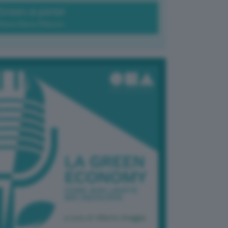
Green-à-porter
Maria Elena Ribezzo