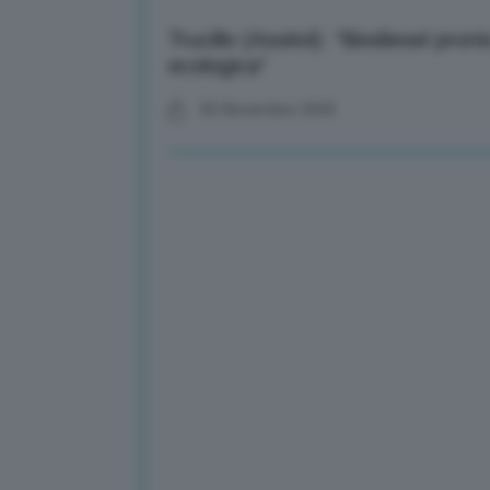
Trucillo (Assitol): “Biodiesel pront
ecologica”
05 Novembre 2025