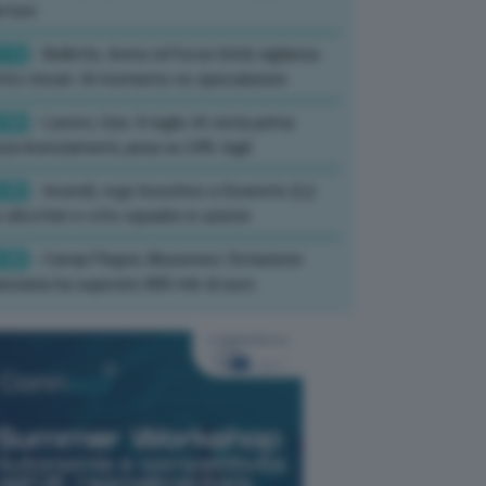
rture
:13
- Bollette, Arera rafforza Unità vigilanza
tro rincari: Al momento no speculazioni
:50
- Lavoro, Usa: A luglio IA resta prima
sa licenziamenti, pesa su 24% tagli
:35
- Incendi, rogo boschivo a Suvereto (Li):
 elicotteri e otto squadre in azione
:26
- Campi Flegrei, Musumeci: Dotazione
anziaria ha superato 800 mln di euro