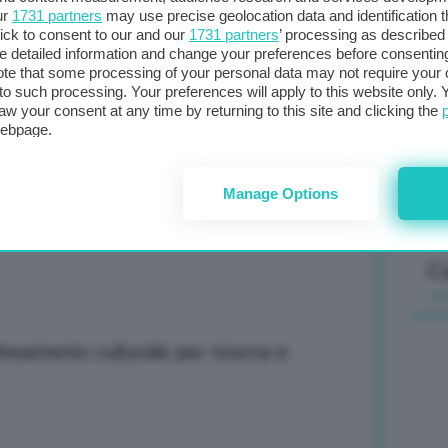
ur
1731 partners
may use precise geolocation data and identification 
ick to consent to our and our
1731 partners
’ processing as described 
detailed information and change your preferences before consenting
Il
te that some processing of your personal data may not require your 
t to such processing. Your preferences will apply to this website only
sta
aw your consent at any time by returning to this site and clicking the
met
webpage.
col
al 
Manage Options
C
ineamento culturale per ricerca e