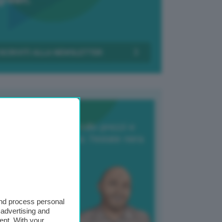
Transizione Italia
orte produzione, crollo prezzi e
oncorrenza asiatica: l’estate nera
elle patate
6 Agosto 2025
 Giuliano Zulin
and process personal
 advertising and
ent. With your