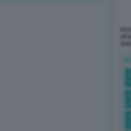
Mott
all’
dell
R