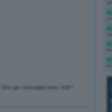
ape
15
con
13
cau
13
due
12
fin
o 10% gas rinnovabile entro 2030”