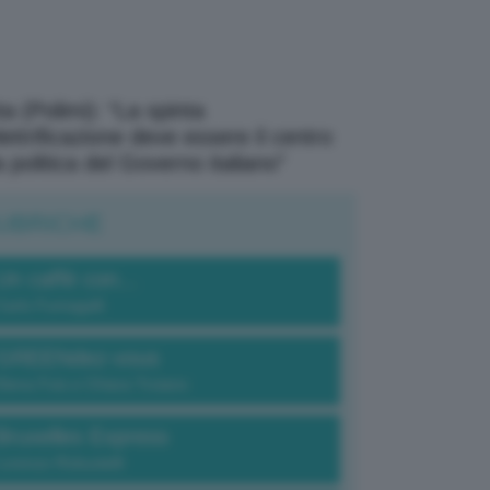
a (Polimi): “La spinta
elettrificazione deve essere il centro
a politica del Governo italiano”
UBRICHE
Un caffè con...
Carlo Fumagalli
GREENdez-vous
Elena Fois e Chiara Troiano
Bruxelles Express
Lorenzo Robustelli