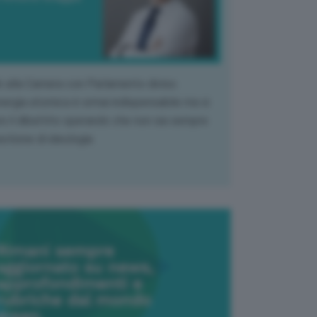
k alla Camera con Parlamento diviso.
nergia atomica è ormai indispensabile ma si
e il dibattito sperando che non sia sempre
stione di ideologia