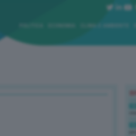
POLITICA
ECONOMIA
CLIMA E AMBIENTE
B
18
sto
16
per