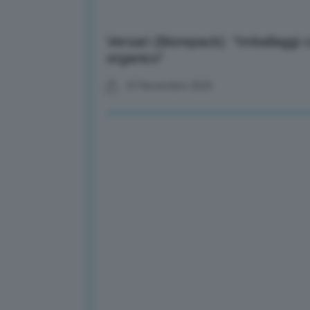
Versari (Biorepack): “Imballaggi 
organico”
07 Novembre 2025