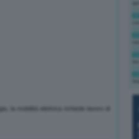
ape
15
con
13
cau
13
due
12
fin
a, la mobilità elettrica richiede lavoro di