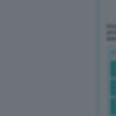
Mott
all’
dell
R