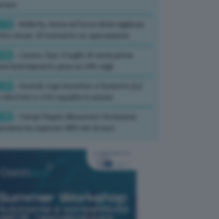
rture
:13
- Bollette, Arera rafforza Unità vigilanza
tro rincari: Al momento no speculazioni
:50
- Lavoro, Usa: A luglio IA resta prima
sa licenziamenti, pesa su 24% tagli
:35
- Incendi, rogo boschivo a Suvereto (Li):
 elicotteri e otto squadre in azione
:26
- Campi Flegrei, Musumeci: Dotazione
anziaria ha superato 800 mln di euro