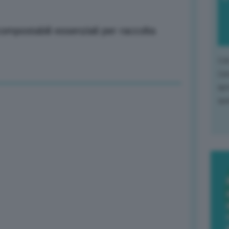
compostabili essenziali per raccolta
L'o
L'e
apr
que