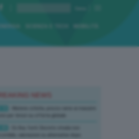
ENERGIA
SCIENZA E TECH
MOBILITÀ
REAKING NEWS
:10
- Materie critiche, prezzo rame ai massimi
rici per timori su offerta globale
:40
- Ex Ilva, fonti: Decreto strada non
corribile, valutazioni su alternative dopo