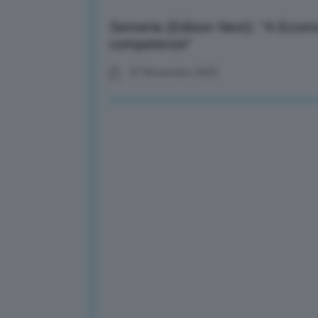
Semeria (Edison Next): “A Ecomo
competenze”
07 Novembre 2025