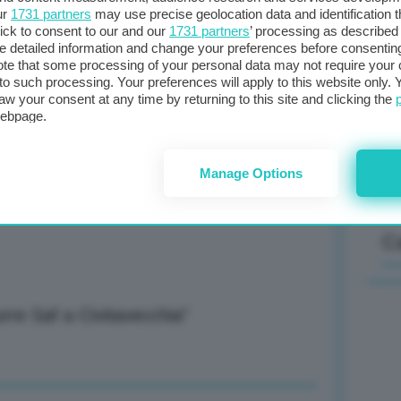
ur
1731 partners
may use precise geolocation data and identification 
ick to consent to our and our
1731 partners
’ processing as described 
detailed information and change your preferences before consenting
Il
te that some processing of your personal data may not require your 
t to such processing. Your preferences will apply to this website only
sta
aw your consent at any time by returning to this site and clicking the
met
webpage.
col
al 
Manage Options
C
rre Saf a Civitavecchia”