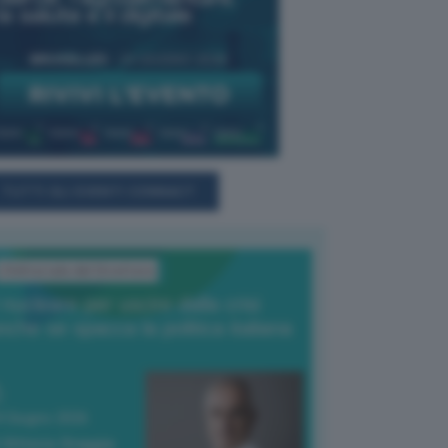
TUTTI GLI EVENTI CONNACT
L'Editoriale del Direttore
l nucleare per uscire dalla crisi
nche se spacca la politica italiana
4 Giugno 2026
 Vittorio Oreggia