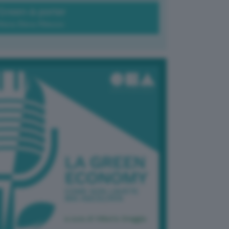
Green-à-porter
Maria Elena Ribezzo