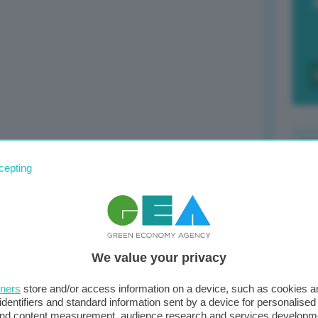
a, rigeneriamo 98% dell’olio usato”.
cepting
F
c
d
We value your privacy
0
di
tners
store and/or access information on a device, such as cookies 
identifiers and standard information sent by a device for personalised
 and content measurement, audience research and services developm