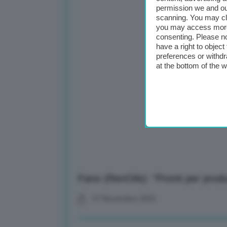
permission we and o
scanning. You may cl
you may access more 
consenting. Please no
have a right to objec
preferences or withdr
at the bottom of the 
Fano (RenOils): “Pronti per produ
07 Novembre 2025