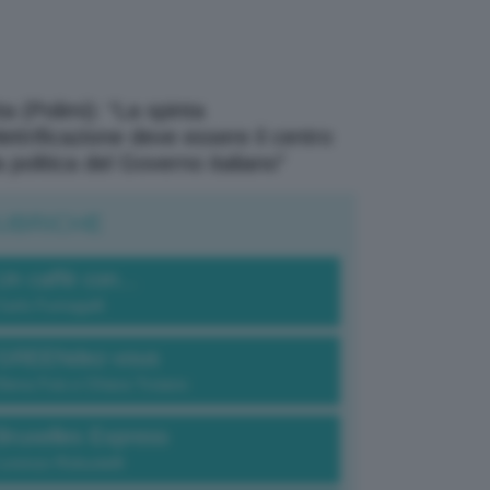
a (Polimi): “La spinta
elettrificazione deve essere il centro
a politica del Governo italiano”
UBRICHE
Un caffè con...
Carlo Fumagalli
GREENdez-vous
Elena Fois e Chiara Troiano
Bruxelles Express
Lorenzo Robustelli