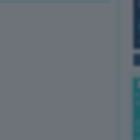
I
a
0
di