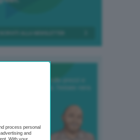
Transizione Italia
orte produzione, crollo prezzi e
oncorrenza asiatica: l’estate nera
elle patate
6 Agosto 2025
 Giuliano Zulin
and process personal
 advertising and
ent. With your