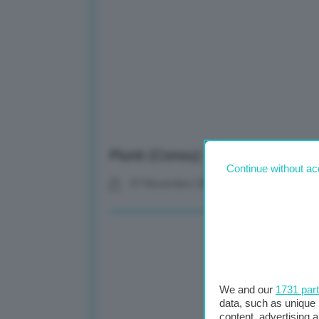
Piunti (Conou): “Raccolta aument
Continue without ac
07 Novembre 2025
We and our
1731 par
data, such as unique 
content, advertising