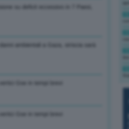
ape
one su deficit eccessivo in 7 Paesi,
15
con
13
cau
anni ambientali a Gaza, striscia sarà
13
due
12
fin
ertici Gse in tempi brevi
ertici Gse in tempi brevi