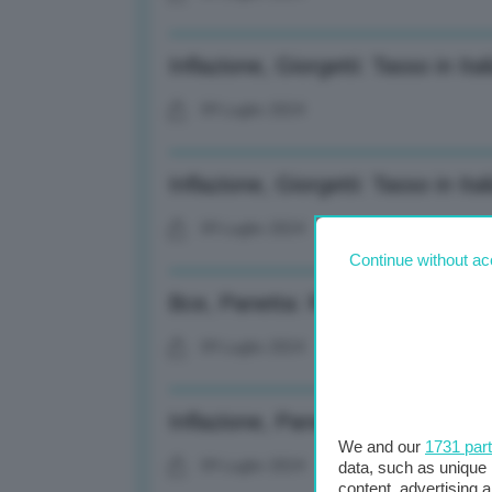
Inflazione, Giorgetti: Tasso in It
09 Luglio 2024
Inflazione, Giorgetti: Tasso in It
09 Luglio 2024
Continue without ac
Bce, Panetta: Riduzione dei tassi
09 Luglio 2024
Inflazione, Panetta: Calo in Itali
We and our
1731 par
09 Luglio 2024
data, such as unique 
content, advertising