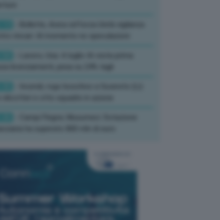
rture
:13
- Bollette, Arera rafforza Unità vigilanza
tro rincari: Al momento no speculazioni
:50
- Lavoro, Usa: A luglio IA resta prima
sa licenziamenti, pesa su 24% tagli
:35
- Incendi, rogo boschivo a Suvereto (Li):
 elicotteri e otto squadre in azione
:26
- Campi Flegrei, Musumeci: Dotazione
anziaria ha superato 800 mln di euro