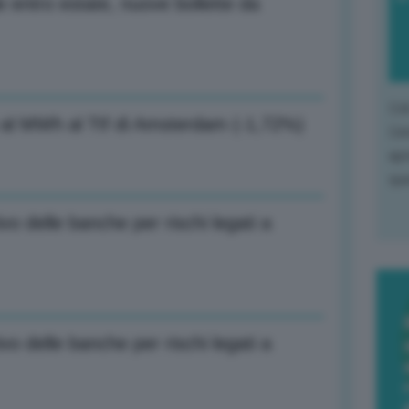
 entro estate, nuove bollette da
L'o
 al MWh al Ttf di Amsterdam (-1,72%)
L'e
apr
que
ivo delle banche per rischi legati a
ivo delle banche per rischi legati a