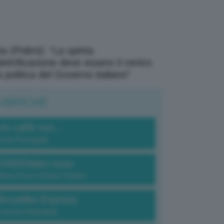
a (Polimi): “La spinta
elettrificazione deve essere il centro
a politica del Governo italiano”
UBRICHE
Un caffè con...
Carlo Fumagalli
GREENdez-vous
Elena Fois e Chiara Troiano
Bruxelles Express
Lorenzo Robustelli