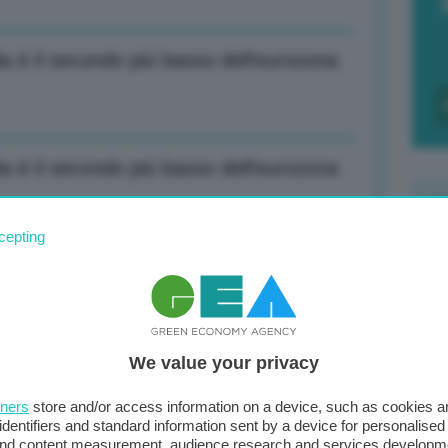
alia è il secondo più basso dell’eurozona
alia è il secondo più basso dell’eurozona
cepting
F
 potrà proseguire con gradualità
c
d
We value your privacy
0
a contribuisce a disinflazione eurozona
di
tners
store and/or access information on a device, such as cookies 
identifiers and standard information sent by a device for personalised
 and content measurement, audience research and services developm