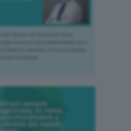
k alla Camera con Parlamento diviso.
nergia atomica è ormai indispensabile ma si
e il dibattito sperando che non sia sempre
stione di ideologia