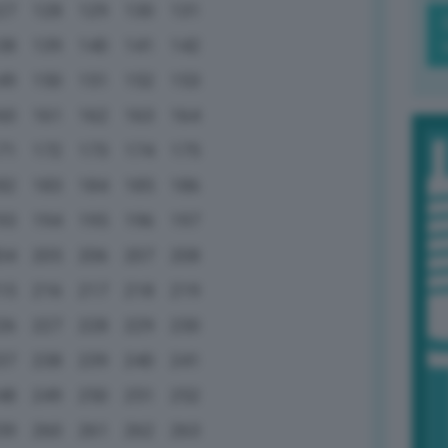
27
128
129
130
131
38
139
140
141
142
49
150
151
152
153
60
161
162
163
164
71
172
173
174
175
82
183
184
185
186
93
194
195
196
197
04
205
206
207
208
15
216
217
218
219
26
227
228
229
230
37
238
239
240
241
48
249
250
251
252
59
260
261
262
263