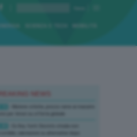
ENERGIA
SCIENZA E TECH
MOBILITÀ
REAKING NEWS
:10
- Materie critiche, prezzo rame ai massimi
rici per timori su offerta globale
:40
- Ex Ilva, fonti: Decreto strada non
corribile, valutazioni su alternative dopo