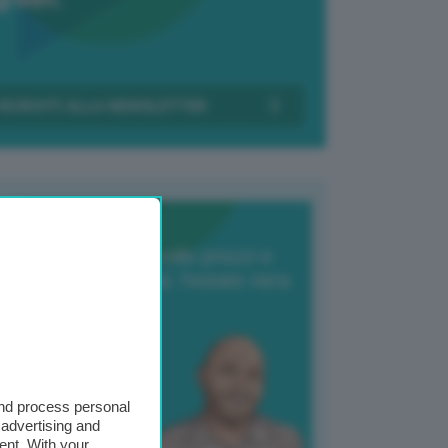
Transizione Italia
orte produzione, crollo prezzi e
oncorrenza asiatica: l’estate nera
elle patate
6 Agosto 2025
 Giuliano Zulin
and process personal
 advertising and
ent. With your