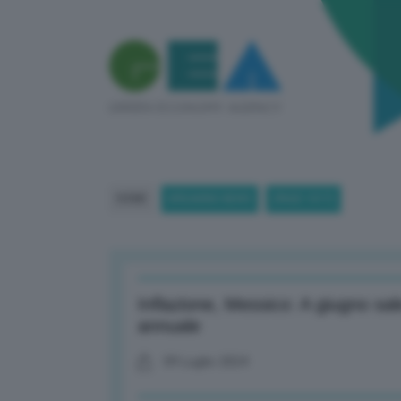
HOME
BREAKING NEWS
(PAGE 1017)
Inflazione, Messico: A giugno sal
annuale
09 Luglio 2024