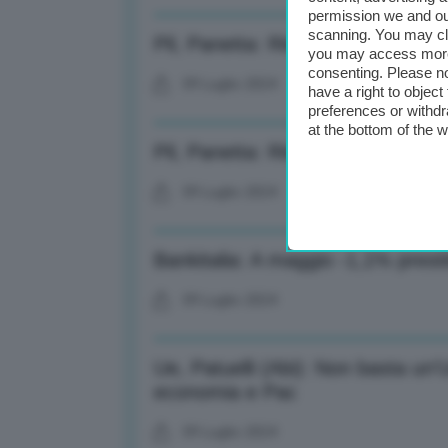
permission we and o
scanning. You may cl
Pil, Panetta: Rimane fiacca attivi
you may access more 
consenting. Please no
09 Luglio 2024
have a right to objec
preferences or withdr
at the bottom of the 
Pil, Panetta: Rimane fiacca attivi
09 Luglio 2024
Bankitalia: A maggio -1,1% presti
09 Luglio 2024
Ue, Patuelli (Abi): Non basta un
economia e Pac
09 Luglio 2024