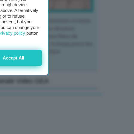
through device
above. Alternatively
 or to refuse
 mercato del tubero più consumato al mondo
consent, but you
. You can change your
 vivendo un crollo storico dei prezzi,
privacy policy
button
tendo a dura prova l'intera filiera, dai
tivatori ai trasformatori. In Europa prezzi fino
70% in meno rispetto al 2024
Accept All
anale Video GEA