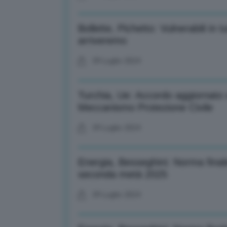
Bollette, Pichetto: Vulnerabili in
arriveremo
09 Luglio 2024
Turchia, Ue: Accordo aggiornato
Meccanismo Protezione Civile
09 Luglio 2024
Energia, Besseghini: Norma finale
seconda metà 2025
09 Luglio 2024