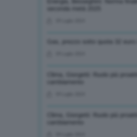
Energia, Besseghini: Norma finale
seconda metà 2025
09 Luglio 2024
Gas, prezzo sotto quota 32 euro
09 Luglio 2024
Clima, Giorgetti: Ruolo più proatt
cambiamento
09 Luglio 2024
Clima, Giorgetti: Ruolo più proatt
cambiamento
09 Luglio 2024