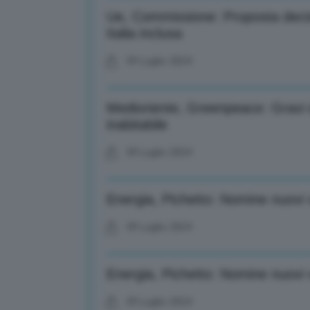
Ue, Commissione: Proposta decisi
Italia inclusa
09 Luglio 2024
Medioriente, Greenpeace: Gravi d
inabitabile
09 Luglio 2024
Energia, Pichetto: Nomine nuovi v
09 Luglio 2024
Energia, Pichetto: Nomine nuovi v
09 Luglio 2024