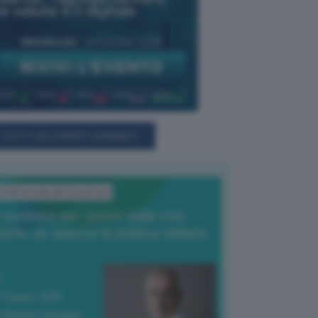
TUTTI GLI EVENTI CONNACT
L'Editoriale del Direttore
l nucleare per uscire dalla crisi
nche se spacca la politica italiana
4 Giugno 2026
 Vittorio Oreggia