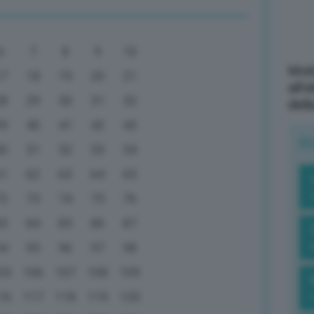
6
7
8
9
10
Mott
17
18
19
20
21
all’
28
29
30
31
32
dell
39
40
41
42
43
R
50
51
52
53
54
61
62
63
64
65
72
73
74
75
76
83
84
85
86
87
94
95
96
97
98
05
106
107
108
109
16
117
118
119
120