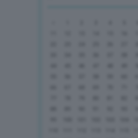
1
2
3
4
5
11
12
13
14
15
16
22
23
24
25
26
27
33
34
35
36
37
38
44
45
46
47
48
49
55
56
57
58
59
60
66
67
68
69
70
71
77
78
79
80
81
82
88
89
90
91
92
93
99
100
101
102
103
104
1
110
111
112
113
114
115
1