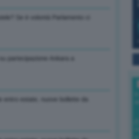
 tutele? Se è volontà Parlamento ci
 su partecipazione Ankara a
I
 entro estate, nuove bollette da
a
0
di