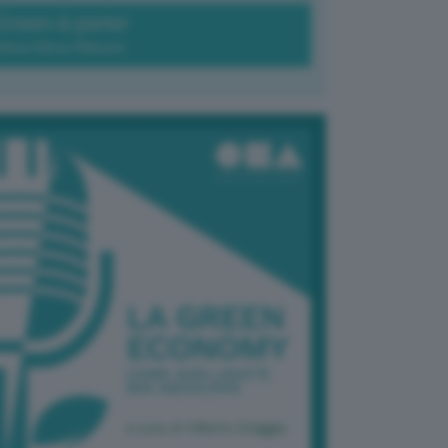
Green-à-porter
Maria Elena Ribezzo