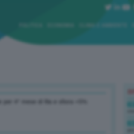
POLITICA
ECONOMIA
CLIMA E AMBIENTE
B
e per 4° mese di fila e sfiora +5%
18
sto
16
per