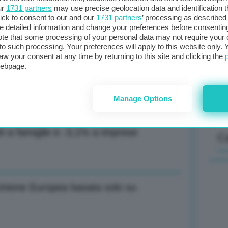
ur
1731 partners
may use precise geolocation data and identification 
ick to consent to our and our
1731 partners
’ processing as described 
tà manifatturiera nell’eurozona
detailed information and change your preferences before consenting
Il
te that some processing of your personal data may not require your 
t to such processing. Your preferences will apply to this website only
sta
aw your consent at any time by returning to this site and clicking the
met
webpage.
col
tà manifatturiera nell’eurozona
al 
Manage Options
ti a famiglie e -3,1% a imprese
C
’Unione Europea basata solo su